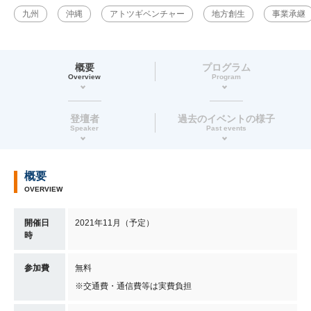
九州
沖縄
アトツギベンチャー
地方創生
事業承継
概要
プログラム
Overview
Program
登壇者
過去のイベントの様子
Speaker
Past events
概要
OVERVIEW
開催日
2021年11月（予定）
時
参加費
無料
※交通費・通信費等は実費負担