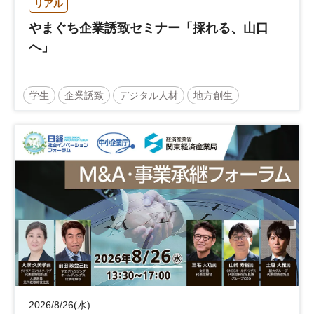
リアル
やまぐち企業誘致セミナー「採れる、山口
へ」
学生
企業誘致
デジタル人材
地方創生
企業立地
人材育成
経営者
交流会付き
地域活性化
自治体
2026/8/26(水)