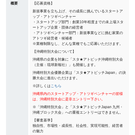
概要
【応募資格】
新規事業を立ち上げ、その成長に挑んでいるスタートア
ップ・アトツギベンチャー
・スタートアップ部門：創業10年程度までの未上場スタ
ートアップ企業・団体の経営者
・アトツギベンチャー部門：新規事業などに挑む家業の
アトツギ経営者・候補者
※業種制限なし、どんな業種でもご応募いただけます。
【沖縄特別大会について】
沖縄県の企業を対象に「スタ★アトピッチ沖縄特別大会
（主催：琉球新報社）」も開催します。
沖縄特別大会優勝企業は「スタ★アトピッチJapan」の決
勝大会に進出いただけます。
※詳しくは
こちら
沖縄県内のスタートアップ・アトツギベンチャーの皆様
は、沖縄特別大会に是非エントリー下さい。
※「沖縄特別大会」と「スタ★アトピッチJapan 九州・
沖縄ブロック大会」への重複エントリーはできません。
【審査基準】
独自性、市場性・成長性、社会性、実現可能性、経営者
の魅力