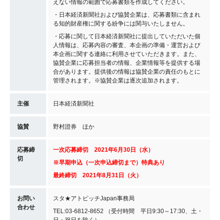
えない情報の範囲で応募書類を作成してください。
・日本経済新聞社および協賛企業は、応募書類に含まれ
る知的財産権に関する紛争には関与いたしません。
・応募に関して日本経済新聞社に提出していただいた個
人情報は、応募内容の審査、本企画の準備・運営および
本企画に関する連絡に利用させていただきます。また、
協賛企業に応募担当者の情報、企業情報等を提供する場
合があります。提供後の情報は協賛企業の責任のもとに
管理されます。※協賛企業は逐次追加されます。
主催
日本経済新聞社
協賛
野村證券 ほか
応募締
一次応募締切 2021年6月30日（水）
切
※早期申込（一次申込締切まで）特典あり
最終締切 2021年8月31日（火）
お問い
スタ★アトピッチJapan事務局
合わせ
TEL:03-6812-8652 （受付時間 平日9:30～17:30、土・
日・祝日を除く）