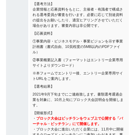
【選考方法】
企業情報と応募資料をもとに、主催者・有識者で構成さ
れる選考委員が審査を行います。必要に応じて別途資料
の提出をお願いしたり、適宜ヒアリングさせていただく
場合があります。審査内容は非公開です。
【応募資料】
①事業内容・ビジネスモデル・事業ビジョンを示す事業
計画書（書式自由、10頁程度の5MB以内のPDFファイ
ル）
②事業概要記入書（フォーマットはエントリー企業専用
サイトよりダウンロード）
※本フォームでエントリー後、エントリー企業専用サイ
トURLをご案内します。
【選考結果】
2021年9月下旬までにご連絡致します。書類選考通過企
業を対象に、10月上旬にブロック大会説明会を開催しま
す。
【開催形式】
・
ブロック大会はピッチランをウェブ上で公開する「バ
ーチャル・ピッチラン」にて開催します。
・ブロック大会に進出いただく企業には、11月中に開催
するクローズド・ピッチランにご参加いただきます。事