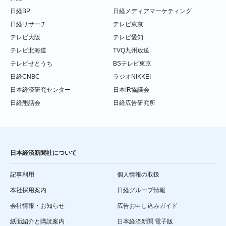
日経BP
日経メディアマーケティング
日経リサーチ
テレビ東京
テレビ大阪
テレビ愛知
テレビ北海道
TVQ九州放送
テレビせとうち
BSテレビ東京
日経CNBC
ラジオNIKKEI
日本経済研究センター
日本IR協議会
日経懇話会
日経広告研究所
日本経済新聞社について
記事利用
個人情報の取扱
本社採用案内
日経グループ情報
会社情報・お知らせ
広告お申し込みガイド
紙面紹介と購読案内
日本経済新聞 電子版