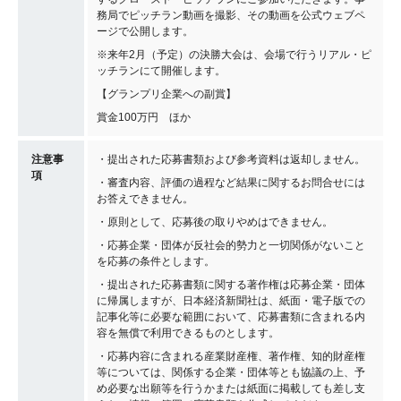
務局でピッチラン動画を撮影、その動画を公式ウェブペ
ージで公開します。
※来年2月（予定）の決勝大会は、会場で行うリアル・ピ
ッチランにて開催します。
【グランプリ企業への副賞】
賞金100万円 ほか
注意事
・提出された応募書類および参考資料は返却しません。
項
・審査内容、評価の過程など結果に関するお問合せには
お答えできません。
・原則として、応募後の取りやめはできません。
・応募企業・団体が反社会的勢力と一切関係がないこと
を応募の条件とします。
・提出された応募書類に関する著作権は応募企業・団体
に帰属しますが、日本経済新聞社は、紙面・電子版での
記事化等に必要な範囲において、応募書類に含まれる内
容を無償で利用できるものとします。
・応募内容に含まれる産業財産権、著作権、知的財産権
等については、関係する企業・団体等とも協議の上、予
め必要な出願等を行うかまたは紙面に掲載しても差し支