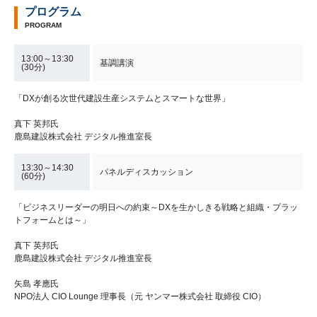
プログラム
PROGRAM
13:00～13:30
基調講演
(30分)
「DXが創る次世代建設生産システムとスマートな世界」
真下 英邦氏
鹿島建設株式会社 デジタル推進室長
13:30～14:30
パネルディスカッション
(60分)
「ビジネスリーダーの明日への約束～DXを生かしきる戦略と組織・プラッ
トフォームとは～」
真下 英邦氏
鹿島建設株式会社 デジタル推進室長
矢島 孝應氏
NPO法人 CIO Lounge 理事長（元 ヤンマー株式会社 取締役 CIO）