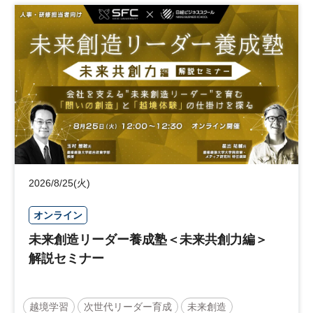
事業承継
中堅中小企業
日経社会イノベーションフォーラム
参加無料
2026/8/25(火)
オンライン
未来創造リーダー養成塾＜未来共創力編＞
解説セミナー
越境学習
次世代リーダー育成
未来創造