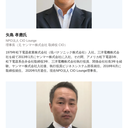
矢島 孝應氏
NPO法人 CIO Lounge
理事長（元 ヤンマー株式会社 取締役 CIO）
1979年松下電器産業株式会社（現パナソニック株式会社）入社。三洋電機株式会
社を経て2013年1月にヤンマー株式会社に入社。その間、アメリカ松下電器5年、
松下電器系合弁会社取締役3年、三洋電機株式会社執行役員、関係会社社長3年を経
験。ヤンマー株式会社入社後、執行役員ビジネスシステム部長就任。2018年6月に
取締役就任。 2020年5月退任。現在NPO法人 CIO Lounge理事長。