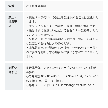
協賛
富士通株式会社
禁止・
・視聴ページのURLを第三者に提供することは禁止いた
注意事
します。
項
・オンラインセミナーの録音・録画・撮影は禁止です。
・撮影場所にお越しいただいてもセミナーに参加いただ
くことはできません。
・登壇者、および他の参加者への中傷、脅迫、いやがら
せに該当する行為はおやめください。
・上記禁止事項が認められた場合、今後のセミナー等へ
のご参加をお断りする場合がございますのでご了承くだ
さい。
お問い
日経電子版オンラインセミナー「DXを生かしきる戦略」
合わせ
事務局
◇専用電話 03-6812-8685 （9:30～17:30、12:00～13:
00を除く 土・日・祝を除く）
◇専用メールアドレス ds_seminar@nex.nikkei.co.jp