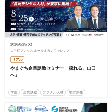
2026/8/25(火)
大手町プレイス ホール＆カンファレンス
リアル
やまぐち企業誘致セミナー「採れる、山口
へ」
学生
企業誘致
デジタル人材
地方創生
企業立地
人材育成
経営者
交流会付き