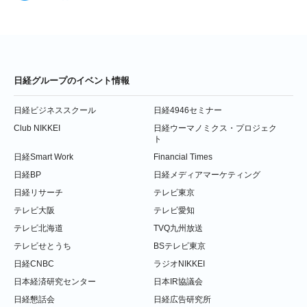
日経グループのイベント情報
日経ビジネススクール
日経4946セミナー
Club NIKKEI
日経ウーマノミクス・プロジェク
ト
日経Smart Work
Financial Times
日経BP
日経メディアマーケティング
日経リサーチ
テレビ東京
テレビ大阪
テレビ愛知
テレビ北海道
TVQ九州放送
テレビせとうち
BSテレビ東京
日経CNBC
ラジオNIKKEI
日本経済研究センター
日本IR協議会
日経懇話会
日経広告研究所