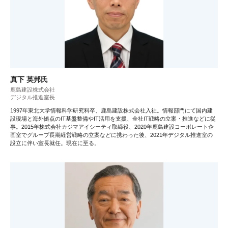
真下 英邦氏
鹿島建設株式会社
デジタル推進室長
1997年東北大学情報科学研究科卒、鹿島建設株式会社入社。情報部門にて国内建
設現場と海外拠点のIT基盤整備やIT活用を支援、全社IT戦略の立案・推進などに従
事。2015年株式会社カジマアイシーティ取締役、2020年鹿島建設コーポレート企
画室でグループ長期経営戦略の立案などに携わった後、2021年デジタル推進室の
設立に伴い室長就任。現在に至る。