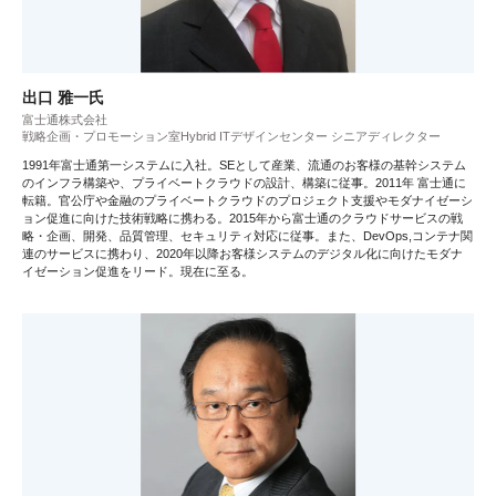
出口 雅一氏
富士通株式会社
戦略企画・プロモーション室Hybrid ITデザインセンター シニアディレクター
1991年富士通第一システムに入社。SEとして産業、流通のお客様の基幹システム
のインフラ構築や、プライベートクラウドの設計、構築に従事。2011年 富士通に
転籍。官公庁や金融のプライベートクラウドのプロジェクト支援やモダナイゼーシ
ョン促進に向けた技術戦略に携わる。2015年から富士通のクラウドサービスの戦
略・企画、開発、品質管理、セキュリティ対応に従事。また、DevOps,コンテナ関
連のサービスに携わり、2020年以降お客様システムのデジタル化に向けたモダナ
イゼーション促進をリード。現在に至る。