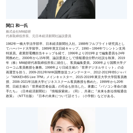
関口 和一氏
株式会社MM総研
代表取締役所長、元日本経済新聞社論説委員
1982年一橋大学法学部卒、日本経済新聞社入社。1988年フルブライト研究員とし
てハーバード大学留学。1989年英文日経キャップ。1990～1994年ワシントン支局
特派員。産業部電機担当キャップを経て、1996年より2019年まで編集委員を24年
間務めた。2000年から15年間、論説委員として情報通信分野の社説を執筆。2019
年（株）MM総研代表取締役所長に就任し、客員編集委員。2008年より国際大学グ
ローコム客員教授を兼務。1998年より日経主催の「世界デジタルサミット」の企
画運営を担う。2009-2012年NHK国際放送コメンテーター、2012-2013年BSジャパ
ン『NIKKEI×BS Live 7PM』メインキャスター、2015-2019年東京大学大学院客員教
授、2006-2021年法政大学ビジネススクール客員教授を務めた。1999年から20年
間、日経主催の「世界経営者会議」の司会も担当した。著書に『パソコン革命の旗
手たち』（日本経済新聞社）『情報探索術』（同）、共著に『未来を創る情報通信
政策』（NTT出版）『日本の未来について話そう』（小学館）などがある。