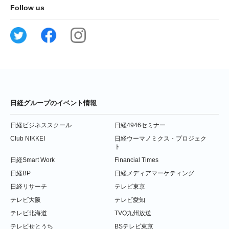
Follow us
日経グループのイベント情報
日経ビジネススクール
日経4946セミナー
Club NIKKEI
日経ウーマノミクス・プロジェク
ト
日経Smart Work
Financial Times
日経BP
日経メディアマーケティング
日経リサーチ
テレビ東京
テレビ大阪
テレビ愛知
テレビ北海道
TVQ九州放送
テレビせとうち
BSテレビ東京