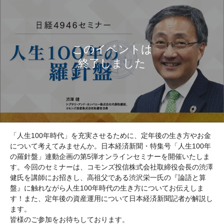
「人生100年時代」を充実させるために、定年後の生き方やお金
について考えてみませんか。日本経済新聞・特集号「人生100年
の羅針盤」連動企画の第5弾オンラインセミナーを開催いたしま
す。今回のセミナーは、コモンズ投信株式会社取締役会長の渋澤
健氏を講師にお招きし、高祖父である渋沢栄一氏の『論語と算
盤』に触れながら人生100年時代の生き方についてお伝えしま
す！また、定年後の資産運用について日本経済新聞記者が解説し
ます。
皆様のご参加をお待ちしております。