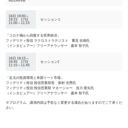
両日同内容
16日 19:00～
19:15 17日
セッション１
11:00～11:15
「コロナ禍から回復する世界経済」
フィデリティ投信 マクロストラテジスト 重見 吉徳氏
（インタビュアー）フリーアナウンサー 森本 智子氏
16日 19:15～
19:45 17日
セッション2
11:15～11:45
「足元の投資環境と米国リート市場」
フィデリティ投信 投信営業部長 新村 光秀氏
フィデリティ投信 投信営業部 マネージャー 並川 亜矢氏
（インタビュアー）フリーアナウンサー 森本 智子氏
※プログラム、講演内容は予告なく変更する場合がありますのでご了承くだ
さい。