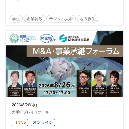
学生
企業誘致
デジタル人材
地方創生
企業立地
人材育成
経営者
交流会付き
地域活性化
自治体
2026/8/26(水)
大手町プレイスホール
リアル
オンライン