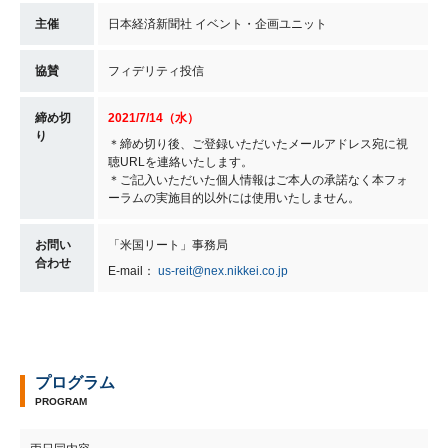
主催
日本経済新聞社 イベント・企画ユニット
協賛
フィデリティ投信
締め切
2021/7/14（水）
り
＊締め切り後、ご登録いただいたメールアドレス宛に視
聴URLを連絡いたします。
＊ご記入いただいた個人情報はご本人の承諾なく本フォ
ーラムの実施目的以外には使用いたしません。
お問い
「米国リート」事務局
合わせ
E-mail：
us-reit@nex.nikkei.co.jp
プログラム
PROGRAM