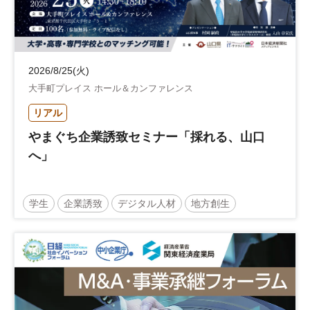
2026/8/25(火)
大手町プレイス ホール＆カンファレンス
リアル
やまぐち企業誘致セミナー「採れる、山口
へ」
学生
企業誘致
デジタル人材
地方創生
企業立地
人材育成
経営者
交流会付き
地域活性化
自治体