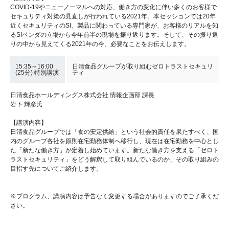
COVID-19やニューノーマルへの対応、働き方の変化に伴い多くのお客様で
セキュリティ対策の見直しが行われている2021年。本セッションでは20年
近くセキュリティのSI、製品に関わっている専門家が、お客様のリアルを知
るSIベンダの立場から今年前半の現場を振り返ります。そして、その振り返
りの中から見えてくる2021年の今、必要なことをお伝えします。
15:35～16:00
日清食品グループが取り組むゼロトラストセキュリ
(25分) 特別講演
ティ
日清食品ホールディングス株式会社 情報企画部 課長
岩下 輝彦氏
【講演内容】
日清食品グループでは「食の安定供給」という社会的責任を果たすべく、国
内のグループ各社を原則在宅勤務体制へ移行し、現在は在宅勤務を中心とし
た「新たな働き方」が定着し始めています。新たな働き方を支える「ゼロト
ラストセキュリティ」をどう解釈して取り組んでいるのか、その取り組みの
目指す先についてご紹介します。
※プログラム、講演内容は予告なく変更する場合がありますのでご了承くだ
さい。