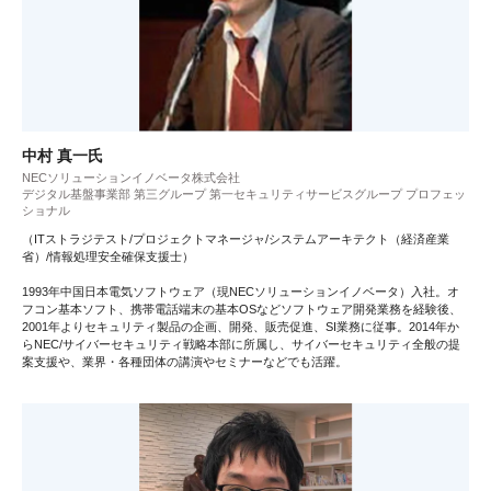
中村 真一氏
NECソリューションイノベータ株式会社
デジタル基盤事業部 第三グループ 第一セキュリティサービスグループ プロフェッ
ショナル
（ITストラジテスト/プロジェクトマネージャ/システムアーキテクト（経済産業
省）/情報処理安全確保支援士）
1993年中国日本電気ソフトウェア（現NECソリューションイノベータ）入社。オ
フコン基本ソフト、携帯電話端末の基本OSなどソフトウェア開発業務を経験後、
2001年よりセキュリティ製品の企画、開発、販売促進、SI業務に従事。2014年か
らNEC/サイバーセキュリティ戦略本部に所属し、サイバーセキュリティ全般の提
案支援や、業界・各種団体の講演やセミナーなどでも活躍。