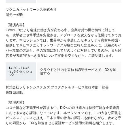
マクニカネットワークス株式会社
岡元 一成氏
【講演内容】
Covid-19により急速に働き方が変わる中、企業が持つ機密情報に対して
も、攻撃者は攻撃手法を変化させ、アプローチを変えながら仕掛けてきてお
ります。本セッションでは、世界中から卓越したセキュリティ商材を発掘・
提供してきたマクニカネットワークスが独自に得た知見を元に、現在のサイ
バー攻撃の方法と、その攻撃に対してどのように対処しているのか、また経
営者が考慮/守るべき資産について実例を交えながら、ご説明致します。
14:20～14:45
クラウドと社内を束ねる認証サービスで、DXを加
(25分) セッショ
速する
ン2
株式会社ソリトンシステムズ プロダクト＆サービス統括本部・部長
佐野 誠治氏
【講演内容】
コロナ禍など不確実性が高まる中、DXへの取り組みは持続可能な企業経営
における大きな課題になっています。本セッションでは、この大きな変化を
ビジネスチャンスと捉え、日本企業の特有の課題にも触れながら、攻めと守
りの両面から、DXを加速させる認証サービス活用の勘所を紹介します。