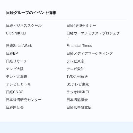
日経グループのイベント情報
日経ビジネススクール
日経4946セミナー
Club NIKKEI
日経ウーマノミクス・プロジェク
ト
日経Smart Work
Financial Times
日経BP
日経メディアマーケティング
日経リサーチ
テレビ東京
テレビ大阪
テレビ愛知
テレビ北海道
TVQ九州放送
テレビせとうち
BSテレビ東京
日経CNBC
ラジオNIKKEI
日本経済研究センター
日本IR協議会
日経懇話会
日経広告研究所