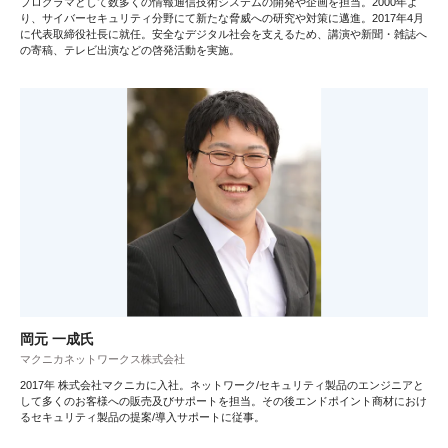
プログラマとして数多くの情報通信技術システムの開発や企画を担当。2000年よ
り、サイバーセキュリティ分野にて新たな脅威への研究や対策に邁進。2017年4月
に代表取締役社長に就任。安全なデジタル社会を支えるため、講演や新聞・雑誌へ
の寄稿、テレビ出演などの啓発活動を実施。
岡元 一成氏
マクニカネットワークス株式会社
2017年 株式会社マクニカに入社。ネットワーク/セキュリティ製品のエンジニアと
して多くのお客様への販売及びサポートを担当。その後エンドポイント商材におけ
るセキュリティ製品の提案/導入サポートに従事。