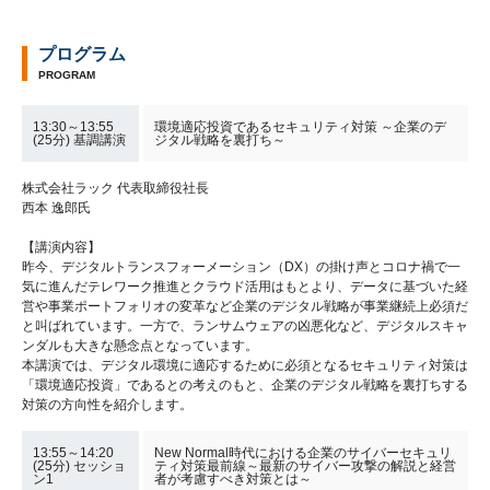
プログラム
PROGRAM
13:30～13:55
環境適応投資であるセキュリティ対策 ～企業のデ
(25分) 基調講演
ジタル戦略を裏打ち～
株式会社ラック 代表取締役社長
西本 逸郎氏
【講演内容】
昨今、デジタルトランスフォーメーション（DX）の掛け声とコロナ禍で一
気に進んだテレワーク推進とクラウド活用はもとより、データに基づいた経
営や事業ポートフォリオの変革など企業のデジタル戦略が事業継続上必須だ
と叫ばれています。一方で、ランサムウェアの凶悪化など、デジタルスキャ
ンダルも大きな懸念点となっています。
本講演では、デジタル環境に適応するために必須となるセキュリティ対策は
「環境適応投資」であるとの考えのもと、企業のデジタル戦略を裏打ちする
対策の方向性を紹介します。
13:55～14:20
New Normal時代における企業のサイバーセキュリ
(25分) セッショ
ティ対策最前線～最新のサイバー攻撃の解説と経営
ン1
者が考慮すべき対策とは～