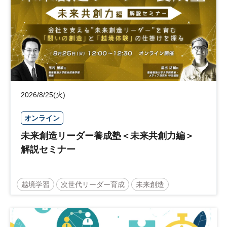
2026/8/25(火)
オンライン
未来創造リーダー養成塾＜未来共創力編＞
解説セミナー
越境学習
次世代リーダー育成
未来創造
リーダーシップ
新規事業
参加無料