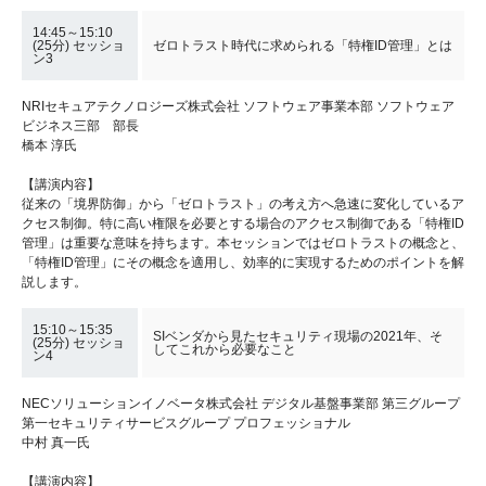
14:45～15:10
(25分) セッショ
ゼロトラスト時代に求められる「特権ID管理」とは
ン3
NRIセキュアテクノロジーズ株式会社 ソフトウェア事業本部 ソフトウェア
ビジネス三部 部長
橋本 淳氏
【講演内容】
従来の「境界防御」から「ゼロトラスト」の考え方へ急速に変化しているア
クセス制御。特に高い権限を必要とする場合のアクセス制御である「特権ID
管理」は重要な意味を持ちます。本セッションではゼロトラストの概念と、
「特権ID管理」にその概念を適用し、効率的に実現するためのポイントを解
説します。
15:10～15:35
SIベンダから見たセキュリティ現場の2021年、そ
(25分) セッショ
してこれから必要なこと
ン4
NECソリューションイノベータ株式会社 デジタル基盤事業部 第三グループ
第一セキュリティサービスグループ プロフェッショナル
中村 真一氏
【講演内容】