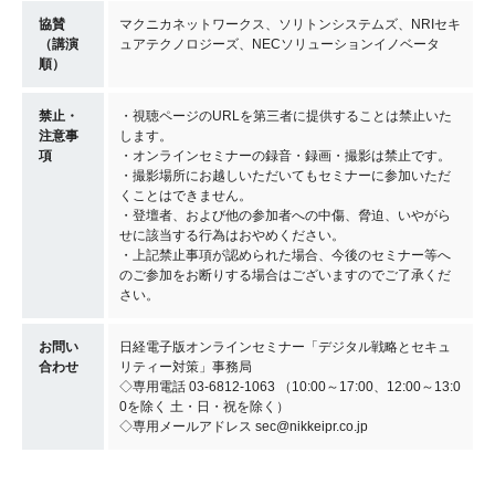
協賛
マクニカネットワークス、ソリトンシステムズ、NRIセキ
（講演
ュアテクノロジーズ、NECソリューションイノベータ
順）
禁止・
・視聴ページのURLを第三者に提供することは禁止いた
注意事
します。
項
・オンラインセミナーの録音・録画・撮影は禁止です。
・撮影場所にお越しいただいてもセミナーに参加いただ
くことはできません。
・登壇者、および他の参加者への中傷、脅迫、いやがら
せに該当する行為はおやめください。
・上記禁止事項が認められた場合、今後のセミナー等へ
のご参加をお断りする場合はございますのでご了承くだ
さい。
お問い
日経電子版オンラインセミナー「デジタル戦略とセキュ
合わせ
リティー対策」事務局
◇専用電話 03-6812-1063 （10:00～17:00、12:00～13:0
0を除く 土・日・祝を除く）
◇専用メールアドレス sec@nikkeipr.co.jp