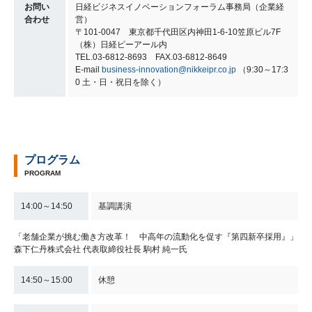
お問い
日経ビジネスイノベーションフォーラム事務局（企業経
合わせ
営）
〒101-0047 東京都千代田区内神田1-6-10笠原ビル7F
（株）日経ピーアール内
TEL.03-6812-8693 FAX.03-6812-8649
E-mail
business-innovation@nikkeipr.co.jp
（9:30～17:3
0 土・日・祝日を除く）
プログラム
PROGRAM
14:00～14:50
基調講演
「老舗企業が挑む働き方改革！ 中高年の流動化を促す『第四新卒採用』」
森下仁丹株式会社 代表取締役社長 駒村 純一氏
14:50～15:00
休憩