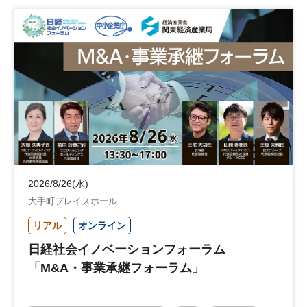
企業立地
人材育成
経営者
交流会付き
地域活性化
自治体
2026/8/26(水)
大手町プレイスホール
リアル
オンライン
日経社会イノベーションフォーラム
「M&A・事業承継フォーラム」