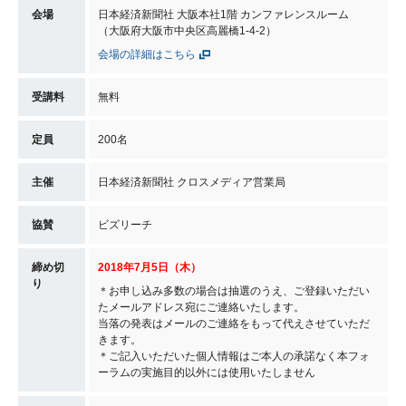
会場
日本経済新聞社 大阪本社1階 カンファレンスルーム
（大阪府大阪市中央区高麗橋1-4-2）
会場の詳細はこちら
受講料
無料
定員
200名
主催
日本経済新聞社 クロスメディア営業局
協賛
ビズリーチ
締め切
2018年7月5日（木）
り
＊お申し込み多数の場合は抽選のうえ、ご登録いただい
たメールアドレス宛にご連絡いたします。
当落の発表はメールのご連絡をもって代えさせていただ
きます。
＊ご記入いただいた個人情報はご本人の承諾なく本フォ
ーラムの実施目的以外には使用いたしません