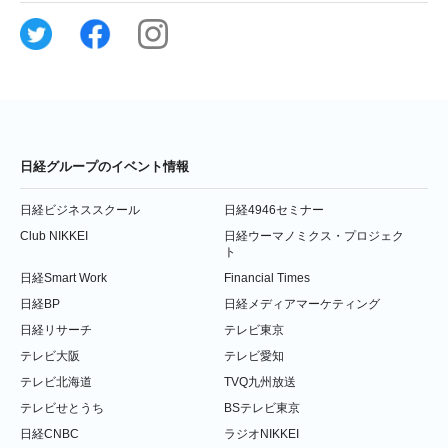
日経グループのイベント情報
日経ビジネススクール
日経4946セミナー
Club NIKKEI
日経ウーマノミクス・プロジェク
ト
日経Smart Work
Financial Times
日経BP
日経メディアマーケティング
日経リサーチ
テレビ東京
テレビ大阪
テレビ愛知
テレビ北海道
TVQ九州放送
テレビせとうち
BSテレビ東京
日経CNBC
ラジオNIKKEI