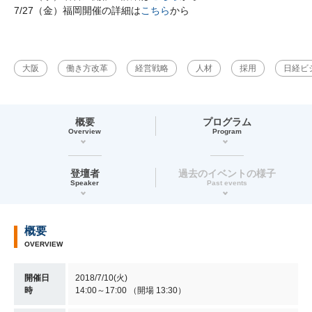
7/27（金）福岡開催の詳細は
こちら
から
大阪
働き方改革
経営戦略
人材
採用
日経ビ
概要
プログラム
Overview
Program
登壇者
過去のイベントの様子
Speaker
Past events
概要
OVERVIEW
開催日
2018/7/10(火)
時
14:00～17:00 （開場 13:30）