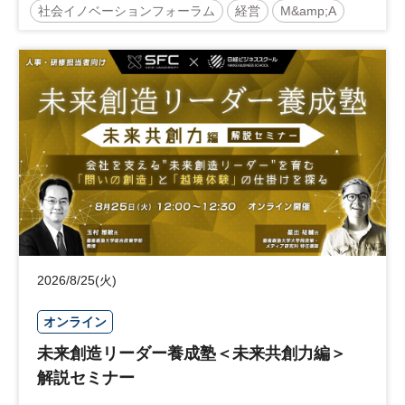
社会イノベーションフォーラム
経営
M&amp;A
事業承継
中堅中小企業
日経社会イノベーションフォーラム
参加無料
2026/8/25(火)
オンライン
未来創造リーダー養成塾＜未来共創力編＞
解説セミナー