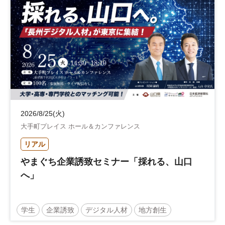
2026/8/25(火)
大手町プレイス ホール＆カンファレンス
リアル
やまぐち企業誘致セミナー「採れる、山口
へ」
学生
企業誘致
デジタル人材
地方創生