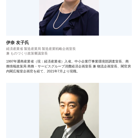
伊奈 友子氏
経済産業省 製造産業局 製造産業戦略企画室長
兼 ものづくり政策審議室長
1997年通商産業省（現：経済産業省）入省。中小企業庁事業環境部調査室長、商
務情報政策局 商務・サービスグループ消費経済企画室長 兼 物流企画室長、閣官房
内閣広報室企画官を経て、2021年7月より現職。