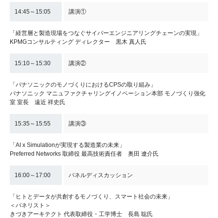
14:45～15:05
講演①
「経営層と製造現場をつなぐサイバーエンジニアリングチェーンの実現」
KPMGコンサルティング ディレクター 黒木 真人氏
15:10～15:30
講演②
「パナソニックのモノづくりにおけるCPSの取り組み」
パナソニック マニュファクチャリングイノベーション本部 モノづくり強化
室 室長 遠近 祥史氏
15:35～15:55
講演③
「AI x Simulationが実現する製造業の未来」
Preferred Networks 取締役 最高技術責任者 奥田 遼介氏
16:00～17:00
パネルディスカッション
「ヒトとデータが共創するモノづくり、スマート社会の未来」
＜パネリスト＞
きづきアーキテクト 代表取締役・工学博士 長島 聡氏