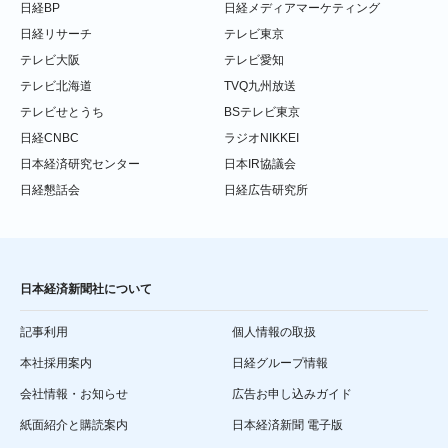
日経BP
日経メディアマーケティング
日経リサーチ
テレビ東京
テレビ大阪
テレビ愛知
テレビ北海道
TVQ九州放送
テレビせとうち
BSテレビ東京
日経CNBC
ラジオNIKKEI
日本経済研究センター
日本IR協議会
日経懇話会
日経広告研究所
日本経済新聞社について
記事利用
個人情報の取扱
本社採用案内
日経グループ情報
会社情報・お知らせ
広告お申し込みガイド
紙面紹介と購読案内
日本経済新聞 電子版