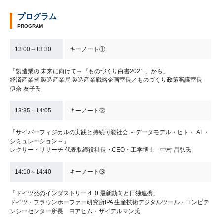
プログラム
PROGRAM
13:00～13:30
キーノート①
「製造業の 未来に向けて～『ものづくり白書2021 』から」
経済産業省 製造産業局 製造産業戦略企画室長／ものづくり政策審議室長
伊奈 友子氏
13:35～14:05
キーノート②
「サイバーフィジカルの実践と持続可能社会 ～データモデル・ヒト・ AI ・
シミュレーション～」
レクサー・リサーチ 代表取締役社長・CEO・工学博士 中村 昌弘氏
14:10～14:40
キーノート③
「ドイツ発のインダストリー 4 .0 最新動向と日独連携」
ドイツ・フラウンホーファー研究所IPA 生産技術デジタルツール・コンピテ
ンシーセンター所長 ヨアヒム・ザイデルマン氏