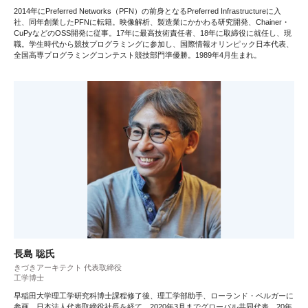
2014年にPreferred Networks（PFN）の前身となるPreferred Infrastructureに入
社、同年創業したPFNに転籍。映像解析、製造業にかかわる研究開発、Chainer・
CuPyなどのOSS開発に従事。17年に最高技術責任者、18年に取締役に就任し、現
職。学生時代から競技プログラミングに参加し、国際情報オリンピック日本代表、
全国高専プログラミングコンテスト競技部門準優勝。1989年4月生まれ。
長島 聡氏
きづきアーキテクト 代表取締役
工学博士
早稲田大学理工学研究科博士課程修了後、理工学部助手、ローランド・ベルガーに
参画。日本法人代表取締役社長を経て、2020年3月までグローバル共同代表。20年