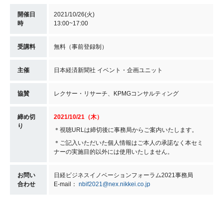
開催日
2021/10/26(火)
時
13:00~17:00
受講料
無料（事前登録制）
主催
日本経済新聞社 イベント・企画ユニット
協賛
レクサー・リサーチ、KPMGコンサルティング
締め切
2021/10/21（木）
り
＊視聴URLは締切後に事務局からご案内いたします。
＊ご記入いただいた個人情報はご本人の承諾なく本セミ
ナーの実施目的以外には使用いたしません。
お問い
日経ビジネスイノベーションフォーラム2021事務局
合わせ
E-mail：
nbif2021@nex.nikkei.co.jp