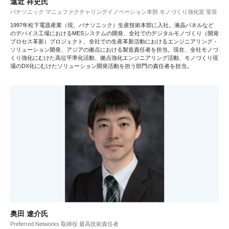
遠近 祥史氏
パナソニック マニュファクチャリングイノベーション本部 モノづくり強化室 室長
1997年松下電器産業（現、パナソニック）生産技術本部に入社。液晶パネルなど
のデバイス工場におけるMESシステムの開発、全社でのデジタルモノづくり（開発
プロセス革新）プロジェクト、全社での生産革新活動におけるエンジニアリング・
ソリューション開発、アジアの拠点における製造責任者を担当。現在、全社モノづ
くり強化にむけた高位平準化活動、拠点強化エンジニアリング活動、モノづくり現
場のDX化にむけたソリューション開発活動を担う部門の責任者を担当。
奥田 遼介氏
Preferred Networks 取締役 最高技術責任者