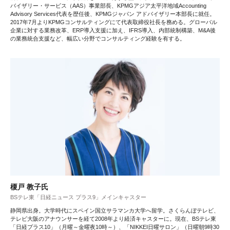
バイザリー・サービス（AAS）事業部長、KPMGアジア太平洋地域Accounting
Advisory Services代表を歴任後、KPMGジャパン アドバイザリー本部長に就任。
2017年7月よりKPMGコンサルティングにて代表取締役社長を務める。グローバル
企業に対する業務改革、ERP導入支援に加え、IFRS導入、内部統制構築、M&A後
の業務統合支援など、幅広い分野でコンサルティング経験を有する。
榎戸 教子氏
BSテレ東「日経ニュース プラス9」メインキャスター
静岡県出身。大学時代にスペイン国立サラマンカ大学へ留学。さくらんぼテレビ、
テレビ大阪のアナウンサーを経て2008年より経済キャスターに。現在、BSテレ東
「日経プラス10」（月曜～金曜夜10時～）、「NIKKEI日曜サロン」（日曜朝9時30