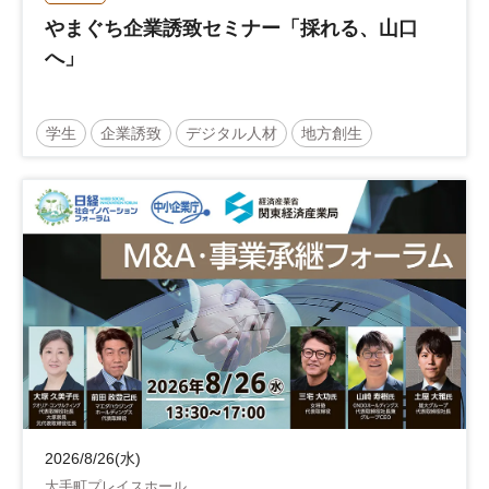
やまぐち企業誘致セミナー「採れる、山口
へ」
学生
企業誘致
デジタル人材
地方創生
企業立地
人材育成
経営者
交流会付き
地域活性化
自治体
2026/8/26(水)
大手町プレイスホール