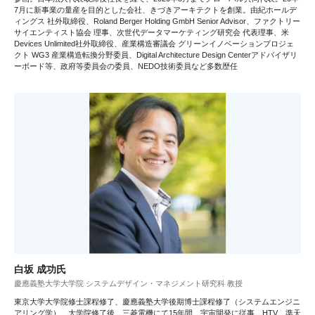
7月に新事業の量産を目的とした会社、きづきアーキテクトを創業。由紀ホールデ
ィングス 社外取締役、Roland Berger Holding GmbH Senior Advisor、ファクトリー
サイエンティスト協会 理事、次世代データマーケティング研究会 代表理事、米
Devices Unlimited社外取締役、産業構造審議会 グリーンイノベーションプロジェ
クト WG3 産業構造転換分野委員、Digital Architecture Design Centerアドバイザリ
ーボード等、政府等委員会の委員、NEDO技術委員など多数歴任
白坂 成功氏
慶應義塾大学大学院 システムデザイン・マネジメント研究科 教授
東京大学大学院修士課程修了、慶應義塾大学後期博士課程修了（システムエンジニ
アリング学）。大学院修了後、三菱電機にて15年間、宇宙開発に従事。HTV、準天