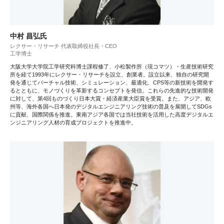
中村 昌弘氏
レクサー・リサーチ 代表取締役社長・CEO
工学博士
大阪大学大学院工学研究科博士課程修了、小松製作所（現コマツ）・生産技術研究
所を経て1993年にレクサー・リサーチを設立、創業者。設立以来、独自の研究開
発を通じてバーチャル技術、シミュレーション、最適化、CPS等の新技術を開発す
るとともに、モノづくりを革新するコンセプトを発信。これらの先進的な技術開発
に対して、第4回ものづくり日本大賞・経済産業大臣賞を受賞。また、アジア、欧
州等、海外各国へ日本発のデジタルエンジニアリング技術の普及を展開してSDGs
に貢献、国際関係を推進。東南アジア各国では当社技術を活用した高度デジタルエ
ンジニアリング人材の育成プロジェクトを推進中。