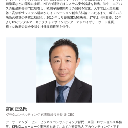
頂衛星などの開発に参画。HTVの開発ではシステム安全設計を担当。途中、エアバ
スの衛星開発部門に駐在し、欧州宇宙機関向けの開発を実施。大学では大規模複
雑・高信頼性システム構築からイノベーション創出方法論にいたるまで、幅広い方
法論の構築の研究に取組む。2010 年より慶應SDM准教授。17年より同教授。20年
よりIPAデジタルアーキテクチャデザインセンターアドバイザリーボード座長、
様々な政府委員会委員や社外取締役等を併任。
宮原 正弘氏
KPMGコンサルティング 代表取締役社長 兼 CEO
アーサーアンダーセン・ビジネスコンサルティング部門、米国・ロサンゼルス事務
所、KPMGニューヨーク事務所を経て、あずさ監査法人 アカウンティング・アド