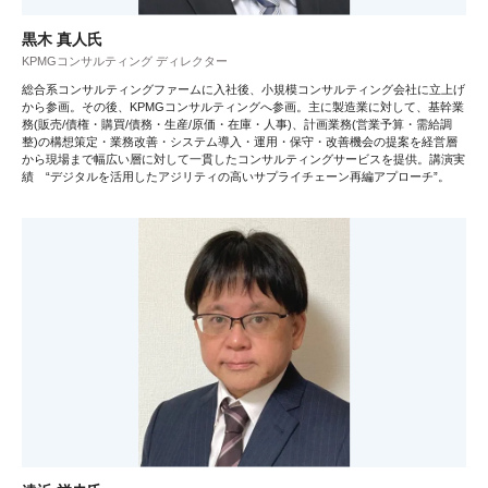
黒木 真人氏
KPMGコンサルティング ディレクター
総合系コンサルティングファームに入社後、小規模コンサルティング会社に立上げ
から参画。その後、KPMGコンサルティングへ参画。主に製造業に対して、基幹業
務(販売/債権・購買/債務・生産/原価・在庫・人事)、計画業務(営業予算・需給調
整)の構想策定・業務改善・システム導入・運用・保守・改善機会の提案を経営層
から現場まで幅広い層に対して一貫したコンサルティングサービスを提供。講演実
績 “デジタルを活用したアジリティの高いサプライチェーン再編アプローチ”。