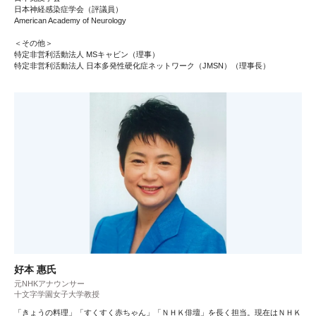
日本神経感染症学会（評議員）
American Academy of Neurology
＜その他＞
特定非営利活動法人 MSキャビン（理事）
特定非営利活動法人 日本多発性硬化症ネットワーク（JMSN）（理事長）
好本 惠氏
元NHKアナウンサー
十文字学園女子大学教授
「きょうの料理」「すくすく赤ちゃん」「ＮＨＫ俳壇」を長く担当。現在はＮＨＫ