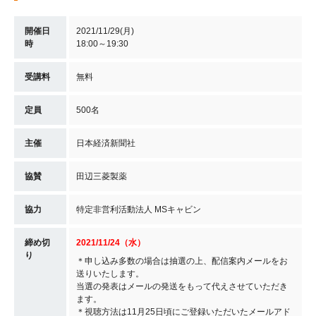
開催日
2021/11/29(月)
時
18:00～19:30
受講料
無料
定員
500名
主催
日本経済新聞社
協賛
田辺三菱製薬
協力
特定非営利活動法人 MSキャビン
締め切
2021/11/24（水）
り
＊申し込み多数の場合は抽選の上、配信案内メールをお
送りいたします。
当選の発表はメールの発送をもって代えさせていただき
ます。
＊視聴方法は11月25日頃にご登録いただいたメールアド