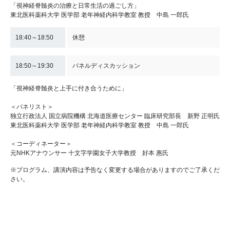
「視神経脊髄炎の治療と日常生活の過ごし方」
東北医科薬科大学 医学部 老年神経内科学教室 教授 中島 一郎氏
18:40～18:50
休憩
18:50～19:30
パネルディスカッション
「視神経脊髄炎と上手に付き合うために」
＜パネリスト＞
独立行政法人 国立病院機構 北海道医療センター 臨床研究部長 新野 正明氏
東北医科薬科大学 医学部 老年神経内科学教室 教授 中島 一郎氏
＜コーディネーター＞
元NHKアナウンサー 十文字学園女子大学教授 好本 惠氏
※プログラム、講演内容は予告なく変更する場合がありますのでご了承くだ
さい。