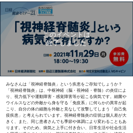
みなさんは「視神経脊髄炎」という疾患をご存知でしょうか？
「視神経脊髄炎」は、中枢神経（脳・視神経・脊髄）の炎症によ
り、視力低下や運動障害・感覚障害等が起こる病気です。細菌や
ウイルスなどの外敵から身を守る「免疫系」に何らかの異常が起
こり、自分の体の細胞を外敵と見なして攻撃してしまう「自己免
疫疾患」と考えられています。視神経脊髄炎の症状は個人差が大
きく、また、同じ患者さんでも季節や体調により変わることもあ
ります。そのため、病気と上手に付き合い、日常生活や社会生活