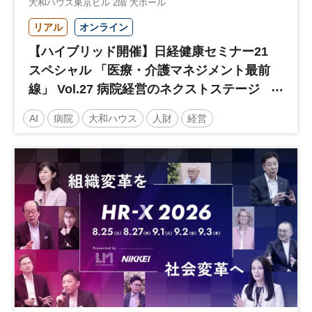
大和ハウス東京ビル 2階 大ホール
リアル
オンライン
【ハイブリッド開催】日経健康セミナー21
スペシャル 「医療・介護マネジメント最前
線」 Vol.27 病院経営のネクストステージ
～診療報酬改定のその先 AI・DX・人財戦
AI
病院
大和ハウス
人財
経営
略で描く持続可能な未来へ～
医療・介護マネジメント
医療
人材
人材戦略
日経健康セミナー
病院経営
DX
診療報酬
参加無料
土日祝開催