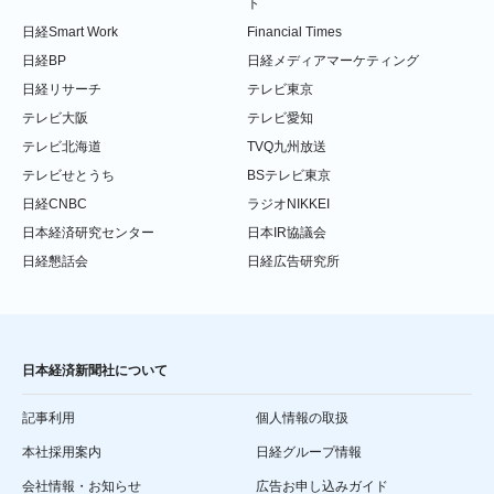
ト
日経Smart Work
Financial Times
日経BP
日経メディアマーケティング
日経リサーチ
テレビ東京
テレビ大阪
テレビ愛知
テレビ北海道
TVQ九州放送
テレビせとうち
BSテレビ東京
日経CNBC
ラジオNIKKEI
日本経済研究センター
日本IR協議会
日経懇話会
日経広告研究所
日本経済新聞社について
記事利用
個人情報の取扱
本社採用案内
日経グループ情報
会社情報・お知らせ
広告お申し込みガイド