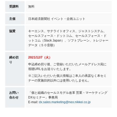
受講料
無料
主催
日本経済新聞社 イベント・企画ユニット
協賛
キーエンス、サテライトオフィス、ジャストシステム、
セールスフォース・ドットコム、セールスフォース・ド
ットコム（Slack Japan）、ソフトブレーン、トレジャー
データ（５０音順）
締め切
2021/12/7（火）
り
申込締め切り後、ご登録いただいたメールアドレス宛に
視聴URLをお送りいたします。
※ご記入いただいた個人情報はご本人の承諾なく本セミ
ナーの実施目的以外には使用いたしません。
お問い
「個と組織のセールスモデル改革 営業・マーケティング
合わせ
DXセミナー」事務局
E-mail:
dx.sales.marketing@nex.nikkei.co.jp