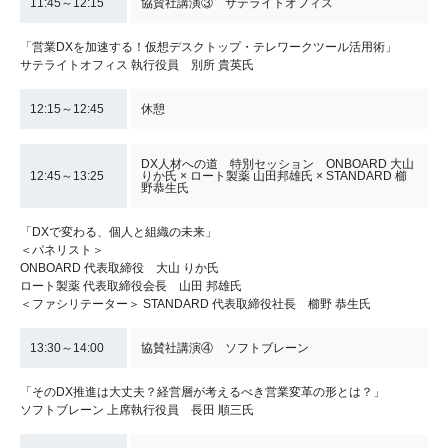
11:45～12:15
協賛社講演③ サテライトオフィス
「営業DXを加速する！仮想デスクトップ・テレワークツール活用術」
サテライトオフィス 執行役員 別所 貴英氏
12:15～12:45
休憩
DX人材への道 特別セッション ONBOARD 大山
12:45～13:25
りか氏 × ロート製薬 山田邦雄氏 × STANDARD 櫛
野恭生氏
「DXで変わる、個人と組織の未来」
＜パネリスト＞
ONBOARD 代表取締役 大山 りか氏
ロート製薬 代表取締役会長 山田 邦雄氏
＜ファシリテーター＞ STANDARD 代表取締役社長 櫛野 恭生氏
13:30～14:00
協賛社講演④ ソフトブレーン
「そのDX推進は大丈夫？経営層が考えるべき営業変革の形とは？」
ソフトブレーン 上席執行役員 長田 順三氏