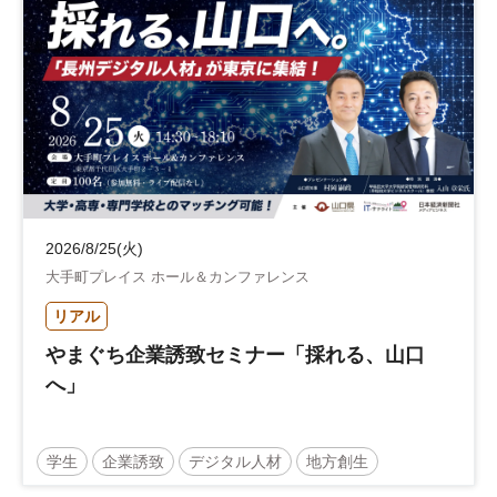
2026/8/25(火)
大手町プレイス ホール＆カンファレンス
リアル
やまぐち企業誘致セミナー「採れる、山口
へ」
学生
企業誘致
デジタル人材
地方創生