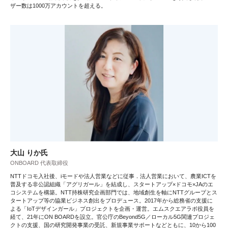
ザー数は1000万アカウントを超える。
大山 りか氏
ONBOARD 代表取締役
NTTドコモ入社後、iモードや法人営業などに従事．法人営業において、農業ICTを
普及する非公認組織「アグリガール」を結成し、スタートアップ×ドコモ×JAのエ
コシステムを構築。NTT持株研究企画部門では、地域創生を軸にNTTグループとス
タートアップ等の協業ビジネス創出をプロデュース。2017年から総務省の支援に
よる「IoTデザインガール」プロジェクトを企画・運営。エムスクエアラボ役員を
経て、21年にON BOARDを設立。官公庁のBeyond5G／ローカル5G関連プロジェ
クトの支援、国の研究開発事業の受託、新規事業サポートなどともに、10から100