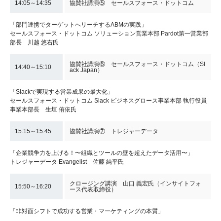
14:05～14:35
協賛社講演⑤ セールスフォース・ドットコム
「部門連携でターゲットへリーチするABMの実践」
セールスフォース・ドットコム ソリューション営業本部 Pardot第一営業部
部長 川越 悠右氏
協賛社講演⑥ セールスフォース・ドットコム（Sl
14:40～15:10
ack Japan）
「Slackで実現する営業成果の最大化」
セールスフォース・ドットコム Slack ビジネスグロース事業本部 執行役員
事業本部長 生垣 侑依氏
15:15～15:45
協賛社講演⑦ トレジャーデータ
「企業競争力を上げる！〜組織とツールの壁を超えたデータ活用〜」
トレジャーデータ Evangelist 佐藤 純平氏
クロージング講演 山口 義宏氏（インサイトフォ
15:50～16:20
ース代表取締役）
「非対面シフトで成功する営業・マーケティングの本質」