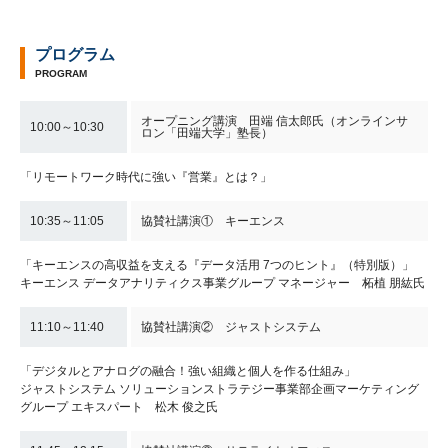
プログラム
PROGRAM
オープニング講演 田端 信太郎氏（オンラインサ
10:00～10:30
ロン「田端大学」塾長）
「リモートワーク時代に強い『営業』とは？」
10:35～11:05
協賛社講演① キーエンス
「キーエンスの高収益を支える『データ活用 7つのヒント』（特別版）」
キーエンス データアナリティクス事業グループ マネージャー 柘植 朋紘氏
11:10～11:40
協賛社講演② ジャストシステム
「デジタルとアナログの融合！強い組織と個人を作る仕組み」
ジャストシステム ソリューションストラテジー事業部企画マーケティング
グループ エキスパート 松木 俊之氏