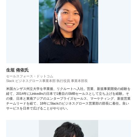
生垣 侑依氏
セールスフォース・ドットコム
Slack ビジネスグロース事業本部 執行役員 事業本部長
米国カンザス州立大学を卒業後、リクルートへ入社。営業、新規事業開発の経験を
経て、2014年にLinkedInの日本で1番目のSMBセールスとして立ち上げを経験。そ
の後、日本と東南アジアのエンタープライズセールス、マーケティング、新規営業
チームリードを経て、18年にSlackのビジネスグロース営業部の部長に着任。良い
サービスを日本で広げることがやりがい。