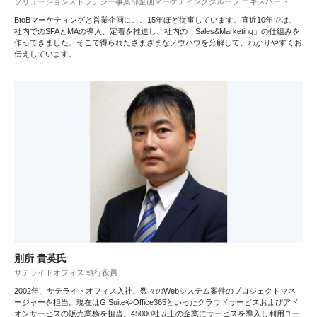
ソリューションストラテジー事業部企画マーケティンググループ エキスパート
BtoBマーケティングと営業企画にここ15年ほど従事しています。直近10年では、
社内でのSFAとMAの導入、定着を推進し、社内の「Sales&Marketing」の仕組みを
作ってきました。そこで得られたさまざまなノウハウを分解して、わかりやすくお
伝えしています。
別所 貴英氏
サテライトオフィス 執行役員
2002年、サテライトオフィス入社。数々のWebシステム案件のプロジェクトマネ
ージャーを担当。現在はG SuiteやOffice365といったクラウドサービスおよびアド
オンサービスの販売業務を担当。45000社以上の企業にサービスを導入し利用ユー