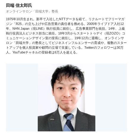
田端 信太郎氏
オンラインサロン「田端大学」塾長
1975年10月生まれ。新卒で入社したNTTデータを経て、リクルートでフリーマガ
ジン「R25」の立ち上げや広告営業の責任者を務める。2005年ライブドア入社12
年、NHN Japan（現LINE）執行役員に就任し、広告事業部門を統括。14年、上級
執行役員法人ビジネス担当に就任。18年3月からスタートトゥデイ（現ZOZO）コ
ミュニケーションデザイン室の室長に就任し、19年12月に退職し、オンラインサ
ロン「田端大学」の塾長としてビジネスインフルエンサーの育成や、複数のスター
トアップを個人投資家や顧問の立場で支援している。Twitterのフォロワーは30万
人。YouTubeチャネルの登録者は6万人を超える。