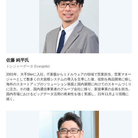
佐藤 純平氏
トレジャーデータ Evangelist
2001年、大手SIerに入社。IT基盤からミドルウェアの領域で営業担当、営業マネー
ジャーとして数多くの大規模システムの導入を主導した後、役割を商品開発に移し
海外のスタートアップのソリューション発掘と国内展開に向けてのスキームづくり
に注力。その後、国内通信事業者のグループ会社に移り、新規事業の企画を担当。
国内市場におけるビッグデータ活用の将来性を強く実感し、21年11月より現職に
就く。