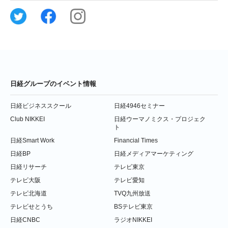
日経グループのイベント情報
日経ビジネススクール
日経4946セミナー
Club NIKKEI
日経ウーマノミクス・プロジェク
ト
日経Smart Work
Financial Times
日経BP
日経メディアマーケティング
日経リサーチ
テレビ東京
テレビ大阪
テレビ愛知
テレビ北海道
TVQ九州放送
テレビせとうち
BSテレビ東京
日経CNBC
ラジオNIKKEI