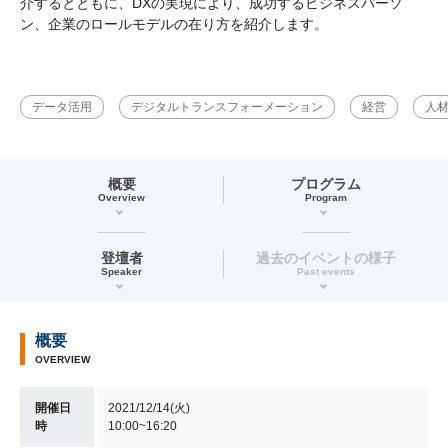
介するとともに、DXの実現により、成功するビジネスパーソ
ン、企業のロールモデルの在り方を紹介します。
データ活用
デジタルトランスフォーメーション
経営
人
概要
プログラム
Overview
Program
登壇者
過去のイベントの様子
Speaker
Past events
概要
OVERVIEW
開催日
2021/12/14(火)
時
10:00~16:20