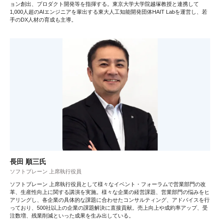
ョン創出、プロダクト開発等を指揮する。東京大学大学院越塚教授と連携して
1,000人超のAIエンジニアを輩出する東大人工知能開発団体HAIT Labを運営し、若
手のDX人材の育成も主導。
長田 順三氏
ソフトブレーン 上席執行役員
ソフトブレーン 上席執行役員として様々なイベント・フォーラムで営業部門の改
革、生産性向上に関する講演を実施。様々な企業の経営課題、営業部門の悩みをヒ
アリングし、各企業の具体的な課題に合わせたコンサルティング、アドバイスを行
っており、500社以上の企業の課題解決に直接貢献。売上向上や成約率アップ、受
注数増、残業削減といった成果を生み出している。