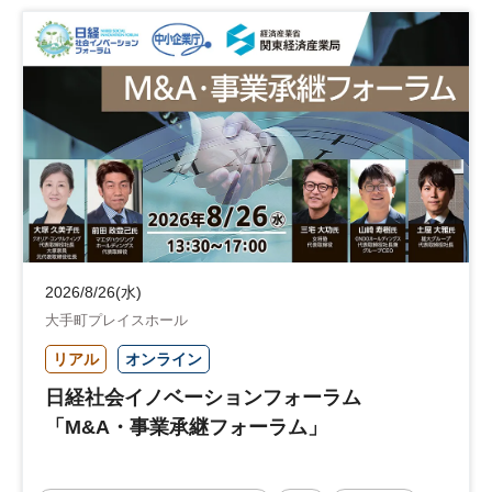
企業立地
人材育成
経営者
交流会付き
地域活性化
自治体
2026/8/26(水)
大手町プレイスホール
リアル
オンライン
日経社会イノベーションフォーラム
「M&A・事業承継フォーラム」