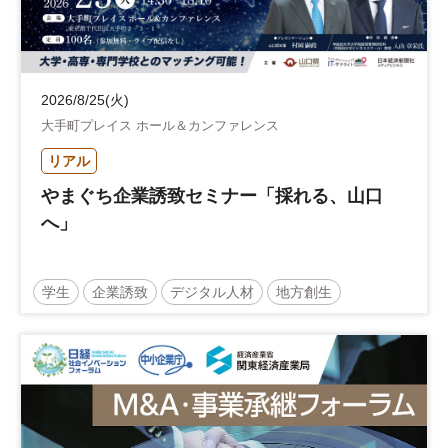
2026/8/25(火)
大手町プレイス ホール＆カンファレンス
リアル
やまぐち企業誘致セミナー「採れる、山口
へ」
学生
企業誘致
デジタル人材
地方創生
企業立地
人材育成
経営者
交流会付き
地域活性化
自治体