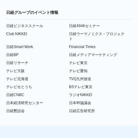
日経グループのイベント情報
日経ビジネススクール
日経4946セミナー
Club NIKKEI
日経ウーマノミクス・プロジェク
ト
日経Smart Work
Financial Times
日経BP
日経メディアマーケティング
日経リサーチ
テレビ東京
テレビ大阪
テレビ愛知
テレビ北海道
TVQ九州放送
テレビせとうち
BSテレビ東京
日経CNBC
ラジオNIKKEI
日本経済研究センター
日本IR協議会
日経懇話会
日経広告研究所