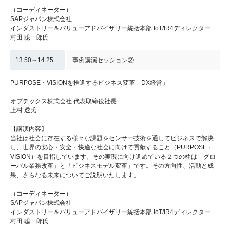
（コーディネーター）
SAPジャパン株式会社
インダストリー＆バリューアドバイザリー統括本部 IoT/IR4ディレクター
村田 聡一郎氏
13:50～14:25
事例講演セッション②
PURPOSE・VISIONを推進するビジネス変革「DX経営」
オプテックス株式会社 代表取締役社長
上村 透氏
【講演内容】
当社は社会に存在する様々な課題をセンサー技術を通してビジネスで解決
し、世界の安心・安全・快適な社会に向けて貢献すること（PURPOSE・
VISION）を目指しています。その実現に向け進めている２つの柱は「グロ
ーバル業務改革」と「ビジネスモデル変革」です。その方向性、活動と成
果、さらなる未来についてご説明いたします。
（コーディネーター）
SAPジャパン株式会社
インダストリー＆バリューアドバイザリー統括本部 IoT/IR4ディレクター
村田 聡一郎氏