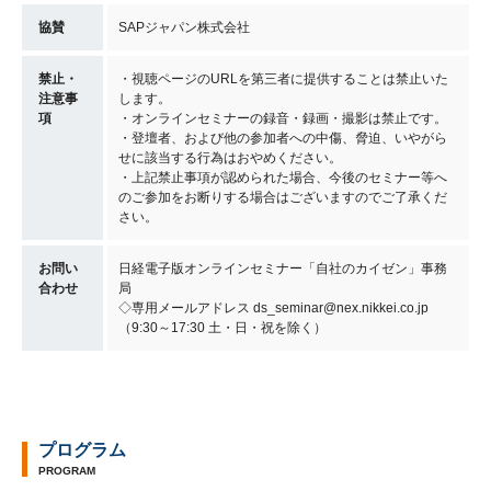
協賛
SAPジャパン株式会社
禁止・
・視聴ページのURLを第三者に提供することは禁止いた
注意事
します。
項
・オンラインセミナーの録音・録画・撮影は禁止です。
・登壇者、および他の参加者への中傷、脅迫、いやがら
せに該当する行為はおやめください。
・上記禁止事項が認められた場合、今後のセミナー等へ
のご参加をお断りする場合はございますのでご了承くだ
さい。
お問い
日経電子版オンラインセミナー「自社のカイゼン」事務
合わせ
局
◇専用メールアドレス ds_seminar@nex.nikkei.co.jp
（9:30～17:30 土・日・祝を除く）
プログラム
PROGRAM