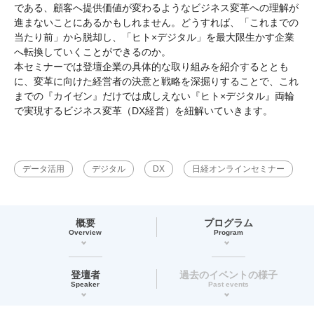
である、顧客へ提供価値が変わるようなビジネス変革への理解が
進まないことにあるかもしれません。どうすれば、「これまでの
当たり前」から脱却し、「ヒト×デジタル」を最大限生かす企業
へ転換していくことができるのか。
本セミナーでは登壇企業の具体的な取り組みを紹介するととも
に、変革に向けた経営者の決意と戦略を深掘りすることで、これ
までの『カイゼン』だけでは成しえない『ヒト×デジタル』両輪
で実現するビジネス変革（DX経営）を紐解いていきます。
データ活用
デジタル
DX
日経オンラインセミナー
概要
プログラム
Overview
Program
登壇者
過去のイベントの様子
Speaker
Past events