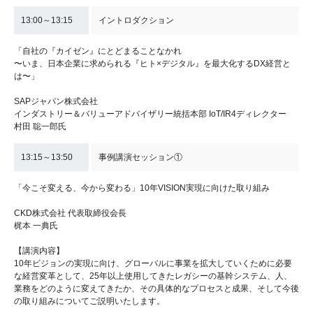
13:00～13:15
イントロダクション
「自社の『カイゼン』にとどまることなかれ
〜いま、日本企業に求められる『ヒト×デジタル』を最大化するDX経営と
は〜」
SAPジャパン株式会社
インダストリー＆バリューアドバイザリー統括本部 IoT/IR4ディレクター
村田 聡一郎氏
13:15～13:50
事例講演セッション①
「今こそ変える、今から変わる」10年VISION実現に向けた取り組み
CKD株式会社 代表取締役会長
梶本 一典氏
【講演内容】
10年ビジョンの実現に向け、グローバルに事業を拡大していくために必要
な経営変革として、25年以上使用してきたレガシーの基幹システム、人、
業務をどのように変えてきたか、その具体的なプロセスと成果、そして今後
の取り組みについてご説明いたします。