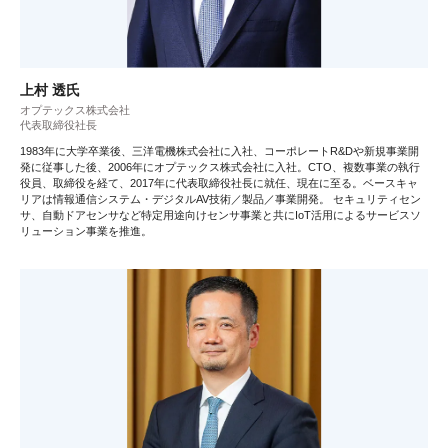
上村 透氏
オプテックス株式会社
代表取締役社長
1983年に大学卒業後、三洋電機株式会社に入社、コーポレートR&Dや新規事業開
発に従事した後、2006年にオプテックス株式会社に入社。CTO、複数事業の執行
役員、取締役を経て、2017年に代表取締役社長に就任、現在に至る。ベースキャ
リアは情報通信システム・デジタルAV技術／製品／事業開発。 セキュリティセン
サ、自動ドアセンサなど特定用途向けセンサ事業と共にIoT活用によるサービスソ
リューション事業を推進。