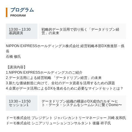
プログラム
PROGRAM
13:00～13:30
戦略的データ活用で切り拓く「データドリブン経
基調講演
営」の未来
NIPPON EXPRESSホールディングス株式会社 経営戦略本部DX推進部・係
長
石橋 修氏
【講演内容】
1.NIPPON EXPRESSホールディングスのご紹介
2.データ活用による経営戦略 「データドリブン経営」の未来
3.新たな価値創造に向けて、全社のデータ資産を活用するための課題
4.企業がデータ活用によるDXを進めるために必要なマインドセットとは？
13:30～13:50
データドリブン組織の構築がDX成功のカギ 〜ヒ
セッション1
ト・データ・システムをシームレスに繋ぐDomo〜
ドーモ株式会社 プレジデント ジャパンカントリーマネージャー 川崎 友和氏
ドーモ株式会社 シニアソリューションコンサルタント 後藤 祥子氏