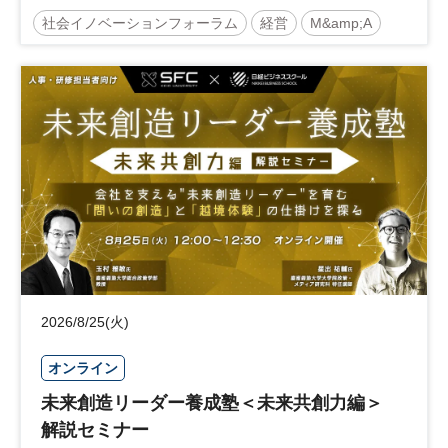
社会イノベーションフォーラム
経営
M&amp;A
事業承継
中堅中小企業
日経社会イノベーションフォーラム
参加無料
2026/8/25(火)
オンライン
未来創造リーダー養成塾＜未来共創力編＞
解説セミナー