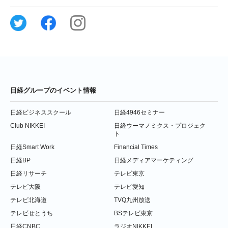
日経グループのイベント情報
日経ビジネススクール
日経4946セミナー
Club NIKKEI
日経ウーマノミクス・プロジェク
ト
日経Smart Work
Financial Times
日経BP
日経メディアマーケティング
日経リサーチ
テレビ東京
テレビ大阪
テレビ愛知
テレビ北海道
TVQ九州放送
テレビせとうち
BSテレビ東京
日経CNBC
ラジオNIKKEI