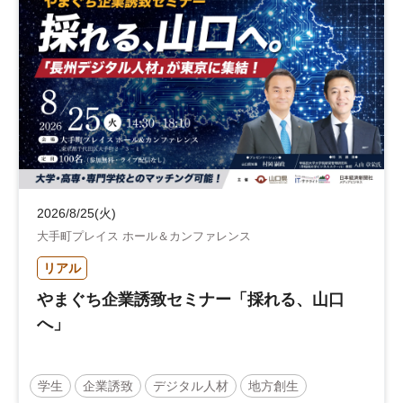
2026/8/25(火)
大手町プレイス ホール＆カンファレンス
リアル
やまぐち企業誘致セミナー「採れる、山口
へ」
学生
企業誘致
デジタル人材
地方創生