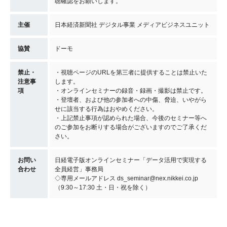
聴確認をお願いします。
主催
日本経済新聞社 デジタル事業 メディアビジネスユニット
協賛
ドーモ
禁止・
・視聴ページのURLを第三者に提供することは禁止いた
注意事
します。
項
・オンラインセミナーの録音・録画・撮影は禁止です。
・登壇者、および他の参加者への中傷、脅迫、いやがら
せに該当する行為はおやめください。
・上記禁止事項が認められた場合、今後のセミナー等へ
のご参加をお断りする場合がございますのでご了承くだ
さい。
お問い
日経電子版オンラインセミナー「データ活用で実現する
合わせ
全員経営」事務局
◇専用メールアドレス ds_seminar@nex.nikkei.co.jp
（9:30～17:30 土・日・祝を除く）