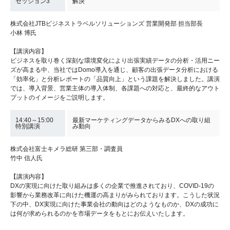
セッション3
解決
株式会社JTBビジネストラベルソリューションズ 営業開発部 担当部長
小林 博氏
【講演内容】
ビジネスを取り巻く深刻な環境変化により出張実績データの分析・活用ニー
ズが高まる中、当社ではDomo導入を通じ、顧客の出張データ分析における
「効率化」と分析レポートの「品質向上」という課題を解決しました。講演
では、導入背景、営業主体の導入体制、各課題への対応と、最終的なアウト
プットのイメージをご説明します。
14:40～15:00
最新マーケティングデータからみるDXへの取り組
特別講演
み動向
株式会社富士キメラ総研 第三部・調査員
竹中 信人氏
【講演内容】
DXの実現に向けた取り組みは多くの企業で推進されており、COVID-19の
影響から業務改革に向けた機運の高まりがみられております。こうした状況
下の中、DX実現に向けた事業会社の動向はどのようなものか、DXの成功に
は何が求められるのかを市場データをもとにお伝えいたします。