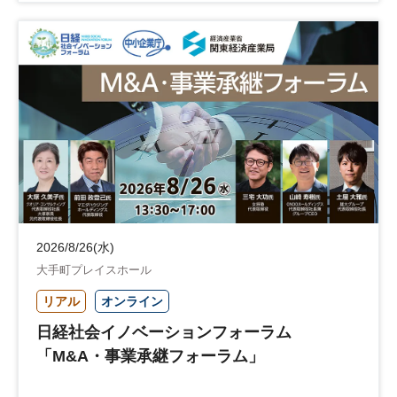
企業立地
人材育成
経営者
交流会付き
地域活性化
自治体
2026/8/26(水)
大手町プレイスホール
リアル
オンライン
日経社会イノベーションフォーラム
「M&A・事業承継フォーラム」