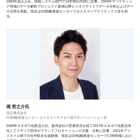
1990年花王入社。情報システム部門で14年間社内SEに従事。2004年マーケティン
グ領域のデータ解析プロジェクト参画以降ビジネスサイドでデータ分析およびデー
タ活用を実践。現在はDX戦略推進センターでカスタマーアナリティクス室を担
当。
堀 哲之介氏
花王株式会社
DX戦略推進センター カスタマーサクセス部 CXソリューション室
2008年カネボウ化粧品入社。販売会社の営業担当を経て2017年カネボウ化粧品本
社にてメディア担当やブランドプロモーションの立案、分析に従事。2021年アイ
スタイル様での社外駐在を経験後、現在はDX戦略推進センターでCXM領域におけ