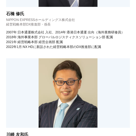
石橋 修氏
NIPPON EXPRESSホールディングス株式会社
経営戦略本部DX推進部・係長
2007年:日本通運株式会社 入社、2014年:香港日本通運 出向（海外業務研修員）
2018年:海外事業本部 グローバルロジスティクスソリューション部 配属
2021年:経営戦略本部 経営企画部 配属
2022年1月:NX HDに新設された経営戦略本部のDX推進部に配属
川崎 友和氏