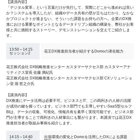
【講演内容】
「デジタル変革」という言葉だけが先行して、実際にどこから進めれば良い
か？システムを導入したが、組織やデータ共有の壁が立ちはだかり、なかな
かプロジェクトが進まない、そういった課題をお持ちの方へ。企業のDX推
進における重要なポイントとなるデータドリブン組織の構築を、弊社がお客
様と共に挑戦するストーリー、デモンストレーションを交えてご紹介しま
す。
13:50～14:15
花王DX推進担当者が紹介するDomoの潜在能力
セッション2
花王株式会社 DX戦略推進センター カスタマーサクセス部 カスタマーアナ
リティクス室長 佐藤 満紀氏
花王株式会社 DX戦略推進センター カスタマーサクセス部 CXソリューショ
ン室 堀 哲之介氏
【講演内容】
DX推進にデータ活用は必要不可。ビジネスとIT、この両利きの人材の活躍
が成功の鍵を握っています。ビジネス部門でも主導しやすいSaaS型セルフ
BIは、データの収集、可視化、情報共有を素早く実現可能です。ビジネス部
門が主導することで両利きの人材輩出にも繫がります。本講演では花王DX
推進担当者が取組み事例を紹介します。
14:15～14:40
出張環境の変化とDomoを活用したDXによる課題