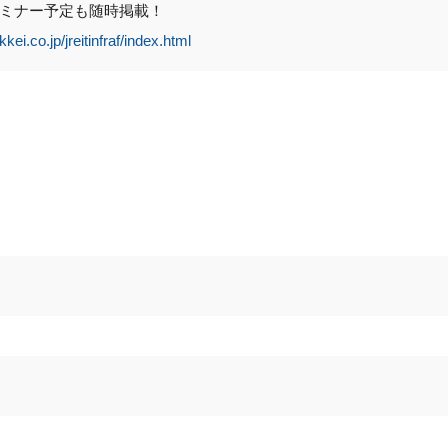
ミナー予定も随時掲載！
kkei.co.jp/jreitinfraf/index.html