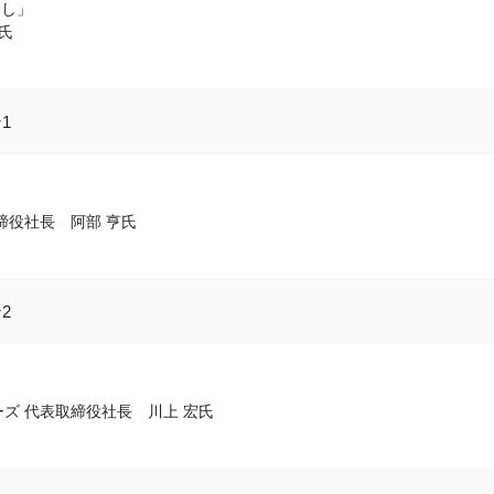
通し」
氏
1
締役社長 阿部 亨氏
2
ズ 代表取締役社長 川上 宏氏