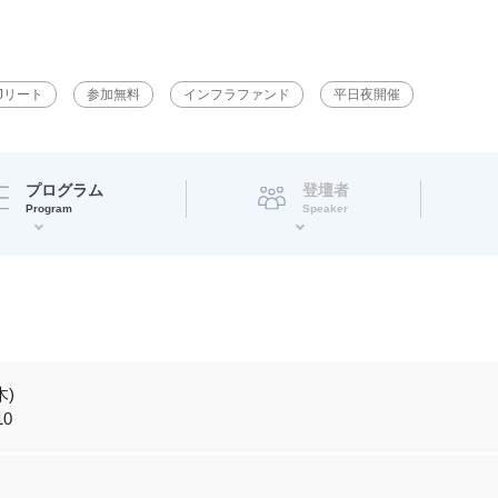
Jリート
参加無料
インフラファンド
平日夜開催
プログラム
登壇者
Program
Speaker
木)
10