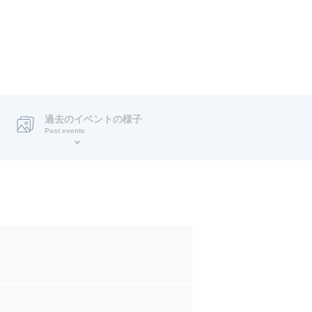
過去のイベントの様子
Past events