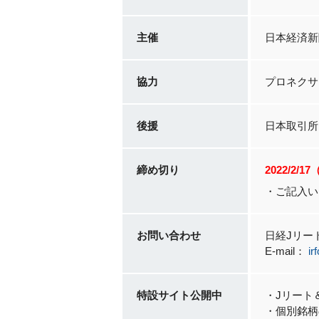
主催
日本経済新
協力
プロネクサ
後援
日本取引所
締め切り
2022/2/1
・ご記入い
お問い合わせ
日経Jリー
E-mail：
ir
特設サイト公開中
・Jリート
・個別銘柄