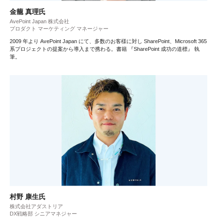
金籠 真理氏
AvePoint Japan 株式会社
プロダクト マーケティング マネージャー
2009 年より AvePoint Japan にて、多数のお客様に対し SharePoint、Microsoft 365
系プロジェクトの提案から導入まで携わる。書籍 『SharePoint 成功の道標』 執
筆。
村野 康生氏
株式会社アダストリア
DX戦略部 シニアマネジャー