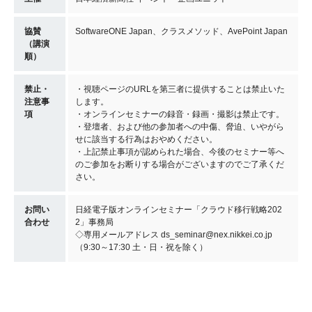
協賛
SoftwareONE Japan、クラスメソッド、AvePoint Japan
（講演
順）
禁止・
・視聴ページのURLを第三者に提供することは禁止いた
注意事
します。
項
・オンラインセミナーの録音・録画・撮影は禁止です。
・登壇者、および他の参加者への中傷、脅迫、いやがら
せに該当する行為はおやめください。
・上記禁止事項が認められた場合、今後のセミナー等へ
のご参加をお断りする場合がございますのでご了承くだ
さい。
お問い
日経電子版オンラインセミナー「クラウド移行戦略202
合わせ
2」事務局
◇専用メールアドレス ds_seminar@nex.nikkei.co.jp
（9:30～17:30 土・日・祝を除く）