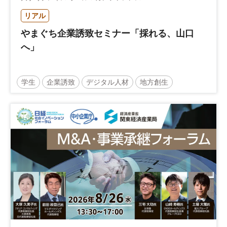
リアル
やまぐち企業誘致セミナー「採れる、山口
へ」
学生
企業誘致
デジタル人材
地方創生
企業立地
人材育成
経営者
交流会付き
地域活性化
自治体