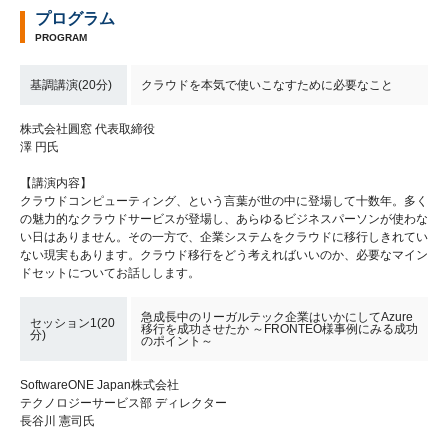
プログラム
PROGRAM
基調講演(20分)
クラウドを本気で使いこなすために必要なこと
株式会社圓窓 代表取締役
澤 円氏
【講演内容】
クラウドコンピューティング、という言葉が世の中に登場して十数年。多く
の魅力的なクラウドサービスが登場し、あらゆるビジネスパーソンが使わな
い日はありません。その一方で、企業システムをクラウドに移行しきれてい
ない現実もあります。クラウド移行をどう考えればいいのか、必要なマイン
ドセットについてお話しします。
急成長中のリーガルテック企業はいかにしてAzure
セッション1(20
移行を成功させたか ～FRONTEO様事例にみる成功
分)
のポイント～
SoftwareONE Japan株式会社
テクノロジーサービス部 ディレクター
長谷川 憲司氏