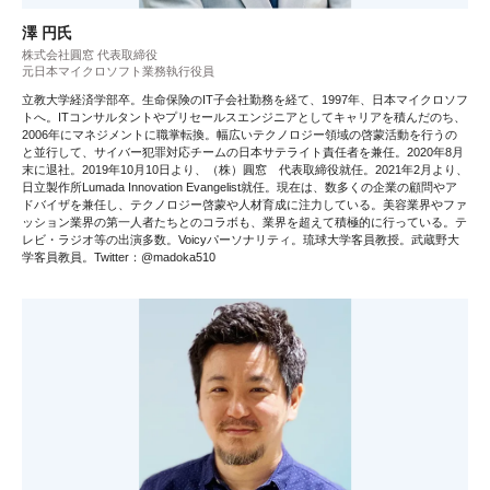
澤 円氏
株式会社圓窓 代表取締役
元日本マイクロソフト業務執行役員
立教大学経済学部卒。生命保険のIT子会社勤務を経て、1997年、日本マイクロソフ
トへ。ITコンサルタントやプリセールスエンジニアとしてキャリアを積んだのち、
2006年にマネジメントに職掌転換。幅広いテクノロジー領域の啓蒙活動を行うの
と並行して、サイバー犯罪対応チームの日本サテライト責任者を兼任。2020年8月
末に退社。2019年10月10日より、（株）圓窓 代表取締役就任。2021年2月より、
日立製作所Lumada Innovation Evangelist就任。現在は、数多くの企業の顧問やア
ドバイザを兼任し、テクノロジー啓蒙や人材育成に注力している。美容業界やファ
ッション業界の第一人者たちとのコラボも、業界を超えて積極的に行っている。テ
レビ・ラジオ等の出演多数。Voicyパーソナリティ。琉球大学客員教授。武蔵野大
学客員教員。Twitter：@madoka510