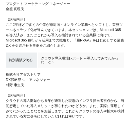
プロダクト マーケティング マネージャー
金籠 真理氏
【講演内容】
ここ2年ほどで多くの企業が非対面・オンライン業務へとシフトし、業務ツ
ールもクラウド化が進んできています。本セッションでは、Microsoft 365
を導入済み、またはこれから導入を検討されている企業様に向けて、
Microsoft 365 移行から活用までの戦略と、「脱PPAP」をはじめとする業務
DX を促進させる事例をご紹介します。
クラウド導入現場レポート ～導入してみてわかっ
特別講演(20分)
たこと～
株式会社アダストリア
DX戦略部 シニアマネジャー
村野 康生氏
【講演内容】
クラウドの導入開始から５年が経過した現場のインフラ担当者視点から、当
初想定していた導入メリットが得られたのかどうか。また、実際に運用して
みてわかったことなどをお話します。これからクラウドの導入や拡大を検討
されている方に参考にしていただければ幸いです。