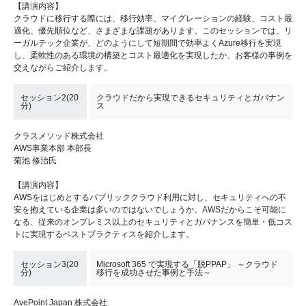
【講演内容】
クラウドに移行する際には、移行効率、マイグレーションの経験、コスト最
適化、優先順位など、さまざまな課題があります。このセッションでは、リ
ーガルテック企業が、どのようにして短期間で効率よくAzure移行を実現
し、柔軟性のある環境の構築とコスト最適化を実現したか、お客様の事例を
交えながらご紹介します。
セッション2(20
クラウドだから実現できるセキュリティとガバナン
分)
ス
クラスメソッド株式会社
AWS事業本部 本部長
菊池 修治氏
【講演内容】
AWSをはじめとするパブリッククラウド利用に対し、セキュリティへの不
安を抱えている企業は多いのではないでしょうか。AWSだからこそ可能に
なる、従来のオンプレミス以上のセキュリティとガバナンスを簡単・低コス
トに実現するベストプラクティスを紹介します。
セッション3(20
Microsoft 365 で実現する「脱PPAP」 ～クラウド
分)
移行を成功させた事例と手法～
AvePoint Japan 株式会社