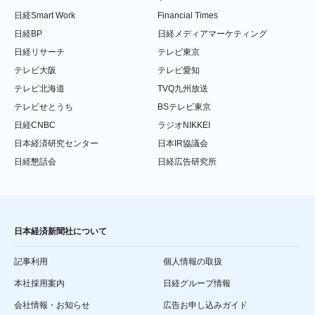
日経Smart Work
Financial Times
日経BP
日経メディアマーケティング
日経リサーチ
テレビ東京
テレビ大阪
テレビ愛知
テレビ北海道
TVQ九州放送
テレビせとうち
BSテレビ東京
日経CNBC
ラジオNIKKEI
日本経済研究センター
日本IR協議会
日経懇話会
日経広告研究所
日本経済新聞社について
記事利用
個人情報の取扱
本社採用案内
日経グループ情報
会社情報・お知らせ
広告お申し込みガイド