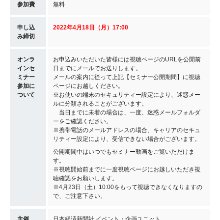
参加費
無料
申し込
2022年4月18
日（月
）17:00
み締切
オンラ
お申込みいただいた皆様には視聴ページのURLを公開前
インセ
日までにメールでお送りします。
ミナー
メールの案内に従って上記【セミナー公開期間】に視聴
参加に
ページにお越しください。
ついて
※お使いの端末のセキュリティー設定により、迷惑メー
ルに分類されることがございます。
当日までに未着の場合は、一度、迷惑メールフォルダ
ーをご確認ください。
※携帯電話のメールアドレスの場合、キャリアのセキュ
リティー設定により、受信できない場合がございます。
公開期間中はいつでもセミナー動画をご覧いただけま
す。
※視聴開始前までに一度視聴ページにお越しいただき視
聴確認をお願いします。
※4月23日（土）10:00をもって視聴できなくなりますの
で、ご注意下さい。
主催
日本経済新聞社 イベント・企画ユニット