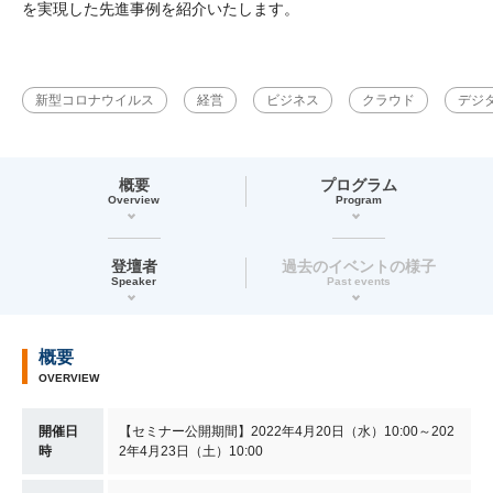
を実現した先進事例を紹介いたします。
新型コロナウイルス
経営
ビジネス
クラウド
デジ
概要
プログラム
Overview
Program
登壇者
過去のイベントの様子
Speaker
Past events
概要
OVERVIEW
開催日
【セミナー公開期間】2022年4月20日（水）10:00～202
時
2年4月23日（土）10:00