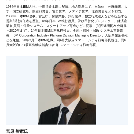
1984年日本IBM入社。中部営業本部に配属。地方勤務にて、自治体、医療機関、大
学・国立研究所、医薬品業界、電力業界、メディア業界、流通業界などを担当。
2008年日本IBM理事。官公庁、保険業界、銀行業界、独立行政法人などを担当する
営業部門責任者を歴任。09年日本IBM執行役員。郵政民営化プロジェクト、経済産
業省 貿易・保険システム、スタートアップ育成などに従事。(関西経済同友会所属
～2020年まで)。14年日本IBM常務執行役員。金融・保険・郵政 システム事業部
長、IBM Corporation Industry Platform Division Managing Director、大阪事業所長な
どを兼務。20年3月日本IBM退職。同4月大阪府スマートシティ戦略部長就任。同6
月大阪府CIO最高情報統括責任者 兼 スマートシティ戦略部長。
宮原 智彦氏