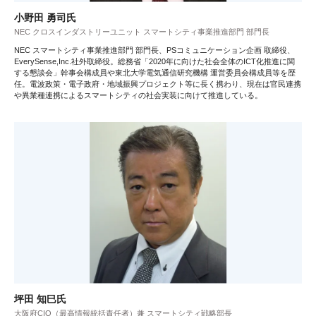
小野田 勇司氏
NEC クロスインダストリーユニット スマートシティ事業推進部門 部門長
NEC スマートシティ事業推進部門 部門長、PSコミュニケーション企画 取締役、
EverySense,Inc.社外取締役。総務省「2020年に向けた社会全体のICT化推進に関
する懇談会」幹事会構成員や東北大学電気通信研究機構 運営委員会構成員等を歴
任。電波政策・電子政府・地域振興プロジェクト等に長く携わり、現在は官民連携
や異業種連携によるスマートシティの社会実装に向けて推進している。
坪田 知巳氏
大阪府CIO（最高情報統括責任者）兼 スマートシティ戦略部長