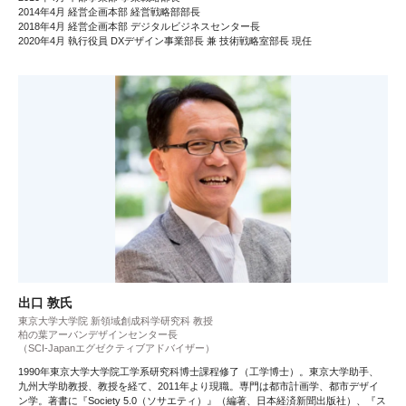
2014年4月 経営企画本部 経営戦略部部長
2018年4月 経営企画本部 デジタルビジネスセンター長
2020年4月 執行役員 DXデザイン事業部長 兼 技術戦略室部長 現任
出口 敦氏
東京大学大学院 新領域創成科学研究科 教授
柏の葉アーバンデザインセンター長
（SCI-Japanエグゼクティブアドバイザー）
1990年東京大学大学院工学系研究科博士課程修了（工学博士）。東京大学助手、
九州大学助教授、教授を経て、2011年より現職。専門は都市計画学、都市デザイ
ン学。著書に『Society 5.0（ソサエティ）』（編著、日本経済新聞出版社）、『ス