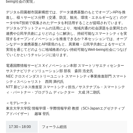
being社会の実現」
デジタル田園都市国家構想では、データ連携基盤のもとでオープンAPIを推
進し、様々サービス分野（交通、防災、観光、環境・エネルギーなど）のデ
ータやIoT技術で収集されたデータを利活用することが提唱されています。
デジタルプラットフォームの活用により、地域共通の社会課題を企業同士の
連携や公民学共創によりどのように解決し、持続可能なスマートシティを実
現するオープンイノベーションを推進できるか？本セッションでは、オープ
ンなデータ連携基盤とAPI環境のもと、異業種・公民学共創によるサービス
実現を通じてどのように地域格差のない持続可能なWell-being社会につなげ
ていくかというチャレンジに迫ります。
電通国際情報サービス Xイノベーション本部 スマートソサエティセンター
サステナビリティソリューション部 部長 森田 浩史氏
NEC クロスインダストリーユニット スマートシティ事業推進部門 スマート
シティスペシャリスト 西岡 満代氏
NTT 新ビジネス推進室 スマートシティ担当／サステナブル・スマートシテ
ィ・パートナー・プログラム ディレクター 大成 洋二朗氏
＜モデレータ＞
東京大学大学院 情報学環・学際情報学府 教授（SCI-Japanエグゼクティブ
アドバイザー） 越塚 登氏
17:30～18:00
フォーラム総括