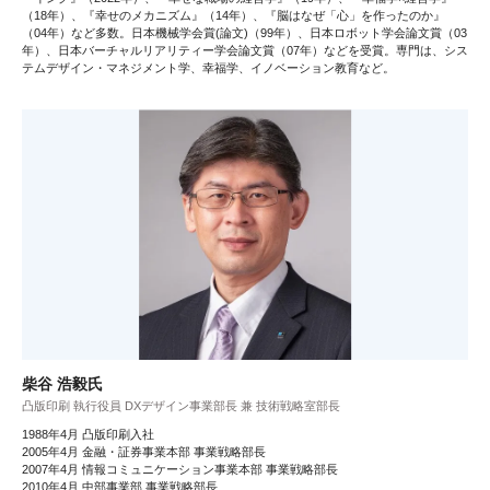
（18年）、『幸せのメカニズム』（14年）、『脳はなぜ「心」を作ったのか』
（04年）など多数。日本機械学会賞(論文)（99年）、日本ロボット学会論文賞（03
年）、日本バーチャルリアリティー学会論文賞（07年）などを受賞。専門は、シス
テムデザイン・マネジメント学、幸福学、イノベーション教育など。
柴谷 浩毅氏
凸版印刷 執行役員 DXデザイン事業部長 兼 技術戦略室部長
1988年4月 凸版印刷入社
2005年4月 金融・証券事業本部 事業戦略部長
2007年4月 情報コミュニケーション事業本部 事業戦略部長
2010年4月 中部事業部 事業戦略部長