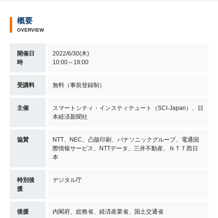
概要
OVERVIEW
開催日
2022/6/30(木)
時
10:00～18:00
受講料
無料（事前登録制）
主催
スマートシティ・インスティテュート（SCI-Japan）、日
本経済新聞社
協賛
NTT、NEC、凸版印刷、パナソニックグループ、電通国
際情報サービス、NTTデータ、三井不動産、ＮＴＴ西日
本
特別後
デジタル庁
援
後援
内閣府、総務省、経済産業省、国土交通省