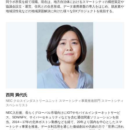
同ラボ所長を経て現職。現在は、地方自治体におけるスマートシティの構想策定や
協議会設立・運営、住民との合意形成、データ連携基盤の導入をはじめ、脱炭素や
地域活性化などの地域課題解決に向けた様々なDXプロジェクトを統括する。
西岡 満代氏
NEC クロスインダストリーユニット スマートシティ事業推進部門 スマートシティ
スペシャリスト
NEC入社後、長らくグローバル市場向けにIOTやモバイルインターネットサービ
ス、SDN/NFV、サイバーセキュリティなどを含む通信関連ソリュ―ションを担
当。2014～17年の北米ボストン勤務などを経て、20年より国内を中心としたスマ
ートシティ事業を推進。データ利活用を通じた価値創出や共創の力で「世界に誇れ