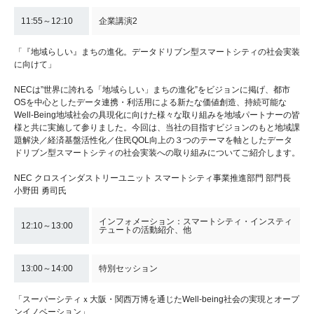
11:55～12:10
企業講演2
「『地域らしい』まちの進化。データドリブン型スマートシティの社会実装
に向けて」
NECは”世界に誇れる「地域らしい」まちの進化”をビジョンに掲げ、都市
OSを中心としたデータ連携・利活用による新たな価値創造、持続可能な
Well-Being地域社会の具現化に向けた様々な取り組みを地域パートナーの皆
様と共に実施して参りました。今回は、当社の目指すビジョンのもと地域課
題解決／経済基盤活性化／住民QOL向上の３つのテーマを軸としたデータ
ドリブン型スマートシティの社会実装への取り組みについてご紹介します。
NEC クロスインダストリーユニット スマートシティ事業推進部門 部門長
小野田 勇司氏
インフォメーション：スマートシティ・インスティ
12:10～13:00
テュートの活動紹介、他
13:00～14:00
特別セッション
「スーパーシティｘ大阪・関西万博を通じたWell-being社会の実現とオープ
ンイノベーション」