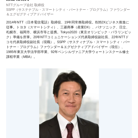
NTTグループ会社 取締役
SSPP（サステナブル・スマートシティ・パートナー・プログラム）ファウンダー
＆エグゼグティブアドバイザー
2014年NTT（日本電信電話）取締役、19年同常務取締役。B2B2Xビジネス推進に
従事。トヨタ（スマートシティ）、三菱商事（産業DX）、パナソニック、日立、
札幌市、福岡市、横浜市等と提携。Tokyo2020（東京オリンピック・パラリンピッ
ク）準備を所掌。20年NTTコミュニケーションズ代表取締役副社長、22年NTTド
コモ代表取締役副社長（現職）。SSPP（サスティナブル・スマートシティ・パー
トナー・プログラム）ファウンダー＆エグゼクティブアドバイザー（現任）、
1985年東京大学法学部卒業、92年ペンシルヴァニア大学ウォートンスクール修士
課程卒業（MBA）。