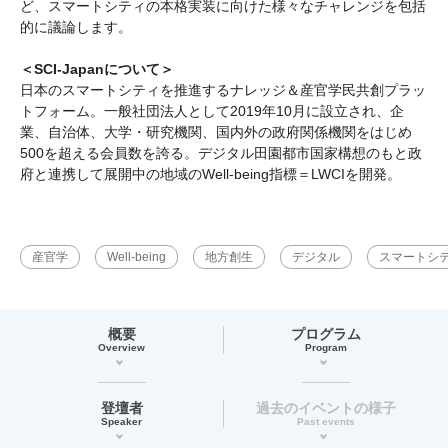
ど、スマートシティの本格実装に向けた様々なチャレンジを包括
的に議論します。
＜SCI-Japanについて＞
日本のスマートシティを推進するナレッジ＆産官学民共創プラッ
トフォーム。一般社団法人として2019年10月に設立され、企
業、自治体、大学・研究機関、国内外の政府関係機関をはじめ
500を超える会員数を誇る。デジタル田園都市国家構想のもと政
府と連携して展開中の地域のWell-being指標＝LWCIを開発。
産官学
Well-being
地方創生
デジタル
スマートシ
概要
プログラム
Overview
Program
登壇者
過去のイベントの様子
Speaker
Past events