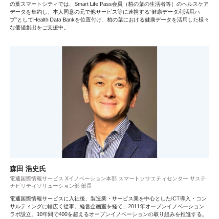
の葉スマートシティでは、Smart Life Pass会員（柏の葉の生活者等）のヘルスケア
データを集約し、本人同意の元で他サービス等に連携する“健康データ利活用ハ
ブ”としてHealth Data Bankを位置付け、柏の葉における健康データを活用した様々
な価値創出をご支援中。
森田 浩史氏
電通国際情報サービス Xイノベーション本部 スマートソサエティセンター サステ
ナビリティソリューション部 部長
電通国際情報サービスに入社後、製造業・サービス業を中心としたICT導入・コン
サルティングに幅広く従事。経営企画室を経て、2011年オープンイノベーション
ラボ設立。10年間で400を超えるオープンイノベーションの取り組みを推進する。