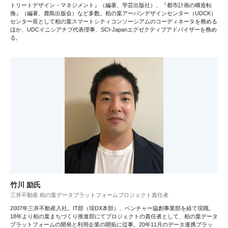
トリートデザイン・マネジメント』（編著、学芸出版社）、『都市計画の構造転
換』（編著、鹿島出版会）など多数。柏の葉アーバンデザインセンター（UDCK）
センター長として柏の葉スマートシティコンソーシアムのコーディネータを務める
ほか、UDCイニシアチブ代表理事、SCI-Japanエグゼクティブアドバイザーを務め
る。
竹川 励氏
三井不動産 柏の葉データプラットフォームプロジェクト責任者
2007年三井不動産入社。IT部（現DX本部）、ベンチャー協創事業部を経て現職。
18年より柏の葉まちづくり推進部にてプロジェクトの責任者として、柏の葉データ
プラットフォームの開発と利用企業の開拓に従事。20年11月のデータ連携プラッ