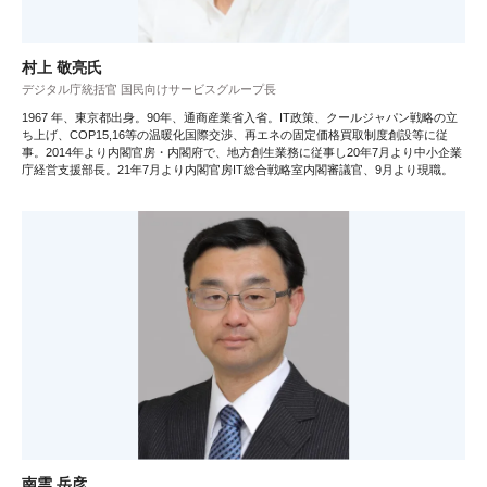
村上 敬亮氏
デジタル庁統括官 国民向けサービスグループ長
1967 年、東京都出身。90年、通商産業省入省。IT政策、クールジャパン戦略の立
ち上げ、COP15,16等の温暖化国際交渉、再エネの固定価格買取制度創設等に従
事。2014年より内閣官房・内閣府で、地方創生業務に従事し20年7月より中小企業
庁経営支援部長。21年7月より内閣官房IT総合戦略室内閣審議官、9月より現職。
南雲 岳彦