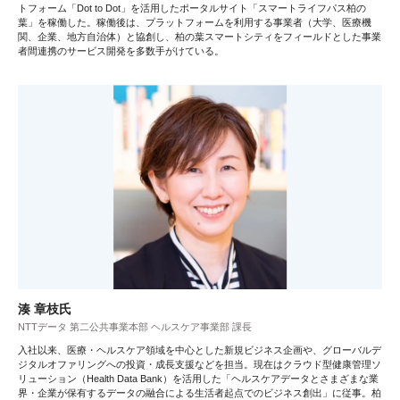
トフォーム「Dot to Dot」を活用したポータルサイト「スマートライフパス柏の
葉」を稼働した。稼働後は、プラットフォームを利用する事業者（大学、医療機
関、企業、地方自治体）と協創し、柏の葉スマートシティをフィールドとした事業
者間連携のサービス開発を多数手がけている。
湊 章枝氏
NTTデータ 第二公共事業本部 ヘルスケア事業部 課長
入社以来、医療・ヘルスケア領域を中心とした新規ビジネス企画や、グローバルデ
ジタルオファリングへの投資・成長支援などを担当。現在はクラウド型健康管理ソ
リューション（Health Data Bank）を活用した「ヘルスケアデータとさまざまな業
界・企業が保有するデータの融合による生活者起点でのビジネス創出」に従事。柏