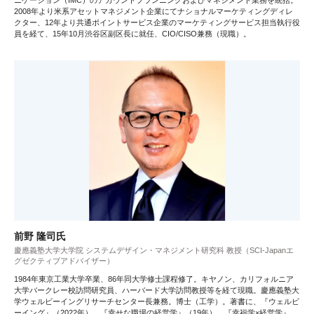
ニケーション（IMC）のアカウントプランニングおよびマネジメント業務を統括。
2008年より米系アセットマネジメント企業にてナショナルマーケティングディレ
クター、12年より共通ポイントサービス企業のマーケティングサービス担当執行役
員を経て、15年10月渋谷区副区長に就任、CIO/CISO兼務（現職）。
前野 隆司氏
慶應義塾大学大学院 システムデザイン・マネジメント研究科 教授（SCI-Japanエ
グゼクティブアドバイザー）
1984年東京工業大学卒業、86年同大学修士課程修了。キヤノン、カリフォルニア
大学バークレー校訪問研究員、ハーバード大学訪問教授等を経て現職。慶應義塾大
学ウェルビーイングリサーチセンター長兼務。博士（工学）。著書に、『ウェルビ
ーイング』（2022年）、『幸せな職場の経営学』（19年）、『幸福学×経営学』