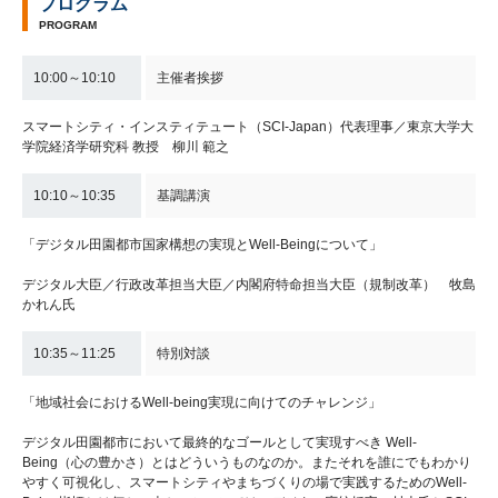
プログラム
PROGRAM
10:00～10:10
主催者挨拶
スマートシティ・インスティテュート（SCI-Japan）代表理事／東京大学大
学院経済学研究科 教授 柳川 範之
10:10～10:35
基調講演
「デジタル田園都市国家構想の実現とWell-Beingについて」
デジタル大臣／行政改革担当大臣／内閣府特命担当大臣（規制改革） 牧島
かれん氏
10:35～11:25
特別対談
「地域社会におけるWell-being実現に向けてのチャレンジ」
デジタル田園都市において最終的なゴールとして実現すべき Well-
Being（心の豊かさ）とはどういうものなのか。またそれを誰にでもわかり
やすく可視化し、スマートシティやまちづくりの場で実践するためのWell-