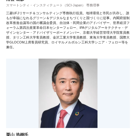
スマートシティ・インスティテュート（SCI-Japan） 専務理事
三菱UFJリサーチ＆コンサルティング専務執行役員。地球環境と市民が共存し、誰
もが幸福になれるグリーン＆デジタルなまちづくりと国づくりに従事。内閣府規制
改革推進会議等の国の審議会委員、自治体・民間企業のアドバイザー、世界経済フ
ォーラム第四次産業革命日本センターフェロー、IPAデジタルアーキテクチャ・デ
ザインセンター・アドバイザリーボードメンバー、京都大学経営管理大学院客員教
授、タリン工科大学客員教授、金沢工業大学客員教授、東海大学客員教授、国際大
学GLOCOM上席客員研究員、ロイヤルメルボルン工科大学シニア・フェロー等を
兼任。
栗山 浩樹氏