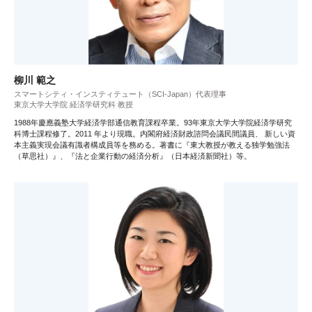
柳川 範之
スマートシティ・インスティテュート（SCI-Japan）代表理事
東京大学大学院 経済学研究科 教授
1988年慶應義塾大学経済学部通信教育課程卒業。93年東京大学大学院経済学研究
科博士課程修了。2011 年より現職。内閣府経済財政諮問会議民間議員、 新しい資
本主義実現会議有識者構成員等を務める。著書に『東大教授が教える独学勉強法
（草思社）』、『法と企業行動の経済分析』（日本経済新聞社）等。