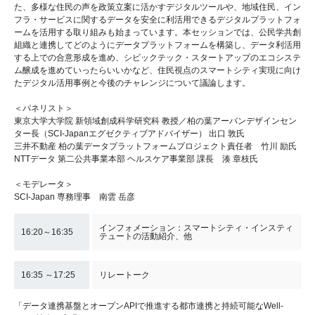
た、多様な住民の声を政策立案に活かすデジタルツールや、地域住民、イン
フラ・サービスに関するデータを安全に利活用できるデジタルプラットフォ
ームを活用する取り組みも始まっています。本セッションでは、公民学共創
組織と連携してどのようにデータプラットフォームを構築し、データ利活用
する上での合意形成を進め、シビックテック・スタートアップのエコシステ
ム醸成を進めていったらいいかなど、住民視点のスマートシティ実現に向け
たデジタル活用事例と今後のチャレンジについて議論します。
＜パネリスト＞
東京大学大学院 新領域創成科学研究科 教授／柏の葉アーバンデザインセン
ター長（SCI-Japanエグゼクティブアドバイザー） 出口 敦氏
三井不動産 柏の葉データプラットフォームプロジェクト責任者 竹川 励氏
NTTデータ 第二公共事業本部 ヘルスケア事業部 課長 湊 章枝氏
＜モデレータ＞
SCI-Japan 専務理事 南雲 岳彦
インフォメーション：スマートシティ・インスティ
16:20～16:35
テュートの活動紹介、他
16:35 ～17:25
リレートーク
「データ連携基盤とオープンAPIで推進する都市連携と持続可能なWell-