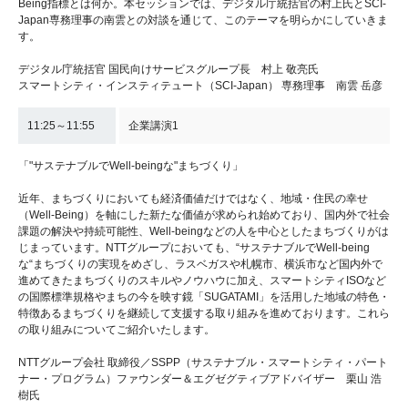
Being指標とは何か。本セッションでは、デジタル庁統括官の村上氏とSCI-
Japan専務理事の南雲との対談を通じて、このテーマを明らかにしていきま
す。
デジタル庁統括官 国民向けサービスグループ長 村上 敬亮氏
スマートシティ・インスティテュート（SCI-Japan） 専務理事 南雲 岳彦
11:25～11:55
企業講演1
「"サステナブルでWell-beingな"まちづくり」
近年、まちづくりにおいても経済価値だけではなく、地域・住民の幸せ
（Well-Being）を軸にした新たな価値が求められ始めており、国内外で社会
課題の解決や持続可能性、Well-beingなどの人を中心としたまちづくりがは
じまっています。NTTグループにおいても、“サステナブルでWell-being
な“まちづくりの実現をめざし、ラスベガスや札幌市、横浜市など国内外で
進めてきたまちづくりのスキルやノウハウに加え、スマートシティISOなど
の国際標準規格やまちの今を映す鏡「SUGATAMI」を活用した地域の特色・
特徴あるまちづくりを継続して支援する取り組みを進めております。これら
の取り組みについてご紹介いたします。
NTTグループ会社 取締役／SSPP（サステナブル・スマートシティ・パート
ナー・プログラム）ファウンダー＆エグゼグティブアドバイザー 栗山 浩
樹氏