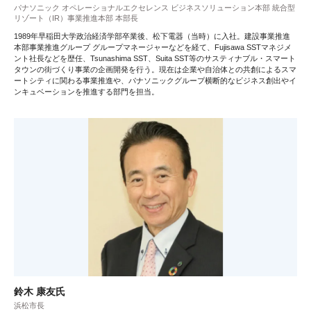
パナソニック オペレーショナルエクセレンス ビジネスソリューション本部 統合型
リゾート（IR）事業推進本部 本部長
1989年早稲田大学政治経済学部卒業後、松下電器（当時）に入社。建設事業推進
本部事業推進グループ グループマネージャーなどを経て、Fujisawa SSTマネジメ
ント社長などを歴任、Tsunashima SST、Suita SST等のサスティナブル・スマート
タウンの街づくり事業の企画開発を行う。現在は企業や自治体との共創によるスマ
ートシティに関わる事業推進や、パナソニックグループ横断的なビジネス創出やイ
ンキュベーションを推進する部門を担当。
鈴木 康友氏
浜松市長