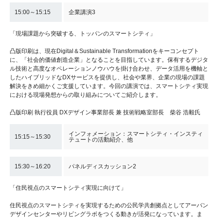
15:00～15:15
企業講演3
「現場課題から突破する、トッパンのスマートシティ」
凸版印刷は、現在Digital＆Sustainable Transformationをキーコンセプト
に、「社会的価値創造企業」となることを目指しています。保有するデジタ
ル技術と高度なオペレーションノウハウを掛け合わせ、データ活用を機軸と
したハイブリッドなDXサービスを提供し、社会や業界、企業の現場の課題
解決をきめ細かくご支援しています。今回の講演では、スマートシティ実現
における現場発想からの取り組みについてご紹介します。
凸版印刷 執行役員 DXデザイン事業部長 兼 技術戦略室部長 柴谷 浩毅氏
インフォメーション：スマートシティ・インスティ
15:15～15:30
テュートの活動紹介、他
15:30～16:20
パネルディスカッション2
「住民視点のスマートシティ実現に向けて」
住民視点のスマートシティを実現するための公民学共創拠点としてアーバン
デザインセンターやリビングラボをつくる動きが活発になっています。ま