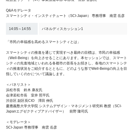
Q&Aモデレータ
スマートシティ・インスティテュート（SCI-Japan） 専務理事 南雲 岳彦
14:05～14:55
パネルディスカッション1
「市民の幸福感を高めるスマートシティとは」
スマートシティの推進を通じて実現すべき最終の目標は、市民の幸福感
（Well-Being）を向上させることにあります。本セッションでは、スマート
シティの先進地域といわれる各都市の首長をお招きし、各地のスマートシテ
ィの推進状況をご紹介するとともに、どのような形でWell-Beingの向上を目
指していくのかについて議論します。
＜パネリスト＞
浜松市長 鈴木 康友氏
会津若松市長 室井 照平氏
渋谷区 副区長CIO 澤田 伸氏
慶應義塾大学大学院 システムデザイン・マネジメント研究科 教授（SCI-
Japanエグゼクティブアドバイザー） 前野 隆司氏
＜モデレータ＞
SCI-Japan 専務理事 南雲 岳彦