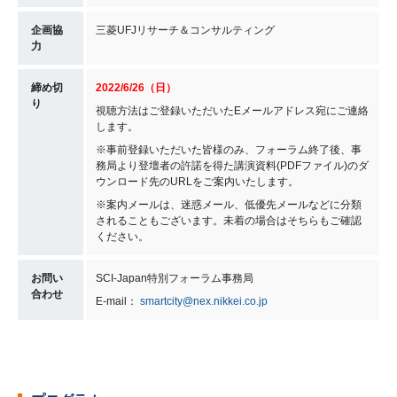
企画協
三菱UFJリサーチ＆コンサルティング
力
締め切
2022/6/26（日）
り
視聴方法はご登録いただいたEメールアドレス宛にご連絡
します。
※事前登録いただいた皆様のみ、フォーラム終了後、事
務局より登壇者の許諾を得た講演資料(PDFファイル)のダ
ウンロード先のURLをご案内いたします。
※案内メールは、迷惑メール、低優先メールなどに分類
されることもございます。未着の場合はそちらもご確認
ください。
お問い
SCI-Japan特別フォーラム事務局
合わせ
E-mail：
smartcity@nex.nikkei.co.jp