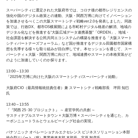
スーパーシティに選定された大阪府市では、コロナ後の都市レジリエンスの
強化や国のデジタル政策との連動、大阪・関西万博に向けてイノベーション
を加速させるべくこの大阪スマートシティ戦略ver.2.0を発表しました。同政
策では、行政DX、都市OS横展開による市町村デジタル格差の解消、地域の
デジタル化などを推進する“大阪広域データ連携基盤”「ORDEN」、地域・
社会課題を解決する公民共同エコシステムの構築を推進する「大阪スマート
シティパートナーズフォーラム」など国が推進するデジタル田園都市国家構
想を先導する様々な取り組みが目白押しです。本セッションを通じて、スー
パーシティｘ大阪・関西万博に向けて、地域連携やスマートの本格実装がど
のように加速していくのか探ります。
13:00～13:30
「2025年万博に向けた大阪のスマートシティ/スーパーシティ始動」
大阪府CIO（最高情報統括責任者）兼 スマートシティ戦略部長 坪田 知巳
氏
13:40～13:55
「『関西 25･30 プロジェクト』 ～ 産官学民の共創 ～
サスティナブルスマートタウン × 大阪万博 × スーパーシティを通じた、カ
ーボンニュートラルとウェルビーイング社会の実現」
パナソニック オペレーショナルエクセレンス ビジネスソリューション本部
統合型リゾート（IR）事業推進本部 本部長 宮原 智彦氏