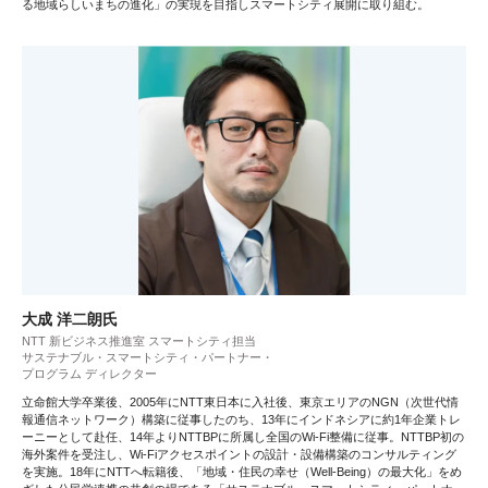
る地域らしいまちの進化」の実現を目指しスマートシティ展開に取り組む。
大成 洋二朗氏
NTT 新ビジネス推進室 スマートシティ担当
サステナブル・スマートシティ・パートナー・
プログラム ディレクター
立命館大学卒業後、2005年にNTT東日本に入社後、東京エリアのNGN（次世代情
報通信ネットワーク）構築に従事したのち、13年にインドネシアに約1年企業トレ
ーニーとして赴任、14年よりNTTBPに所属し全国のWi-Fi整備に従事。NTTBP初の
海外案件を受注し、Wi-Fiアクセスポイントの設計・設備構築のコンサルティング
を実施。18年にNTTへ転籍後、「地域・住民の幸せ（Well-Being）の最大化」をめ