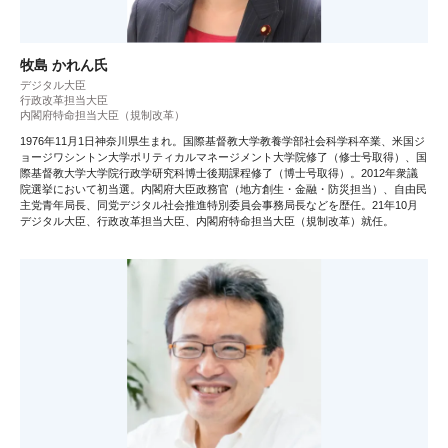
牧島 かれん氏
デジタル大臣
行政改革担当大臣
内閣府特命担当大臣（規制改革）
1976年11月1日神奈川県生まれ。国際基督教大学教養学部社会科学科卒業、米国ジ
ョージワシントン大学ポリティカルマネージメント大学院修了（修士号取得）、国
際基督教大学大学院行政学研究科博士後期課程修了（博士号取得）。2012年衆議
院選挙において初当選。内閣府大臣政務官（地方創生・金融・防災担当）、自由民
主党青年局長、同党デジタル社会推進特別委員会事務局長などを歴任。21年10月
デジタル大臣、行政改革担当大臣、内閣府特命担当大臣（規制改革）就任。