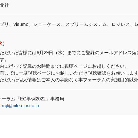
聞社
リ、visumo、ショーケース、スプリームシステム、ロジレス、Loop Now T
(火）
ただいた皆様には6月29日（水）までにご登録のメールアドレス宛
す。
内に従って記載のお時間までに視聴ページにお越しください。
分前までに一度視聴ページにお越しいただき視聴確認をお願いしま
ただいた個人情報はご本人の承諾なく本フォーラムの実施目的以
ォーラム「EC事例2022」事務局
-mjf@nikkeipr.co.jp