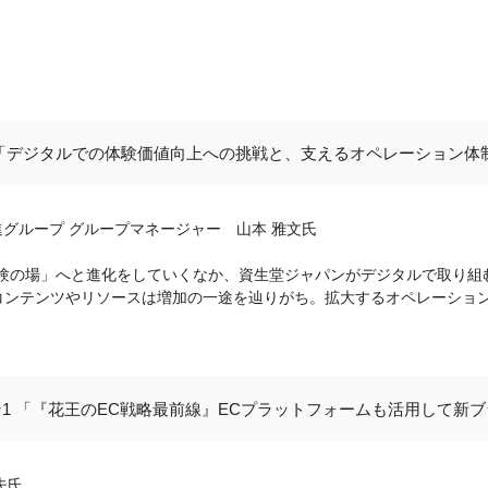
 「デジタルでの体験価値向上への挑戦と、支えるオペレーション体
進グループ グループマネージャー 山本 雅文氏
験の場」へと進化をしていくなか、資生堂ジャパンがデジタルで取り組
コンテンツやリソースは増加の一途を辿りがち。拡大するオペレーショ
1 「『花王のEC戦略最前線』ECプラットフォームも活用して新
夫氏