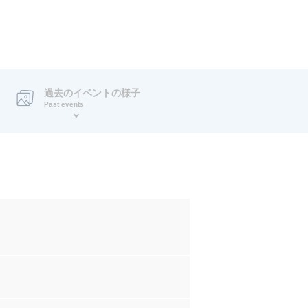
過去のイベントの様子
Past events