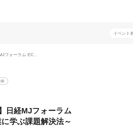
22 ～実践企業に学ぶ課題解決法～
技術
信】日経MJフォーラム
企業に学ぶ課題解決法～