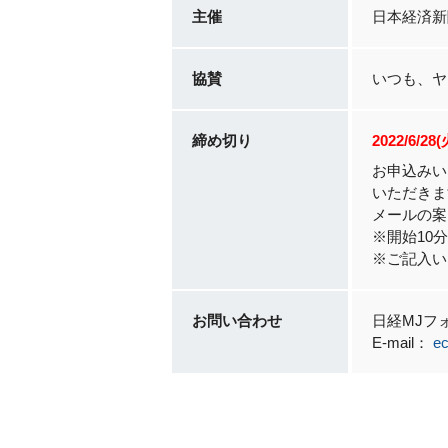
主催
日本経済新
協賛
いつも、ヤプ
締め切り
2022/6/28
お申込みい
いただきま
メールの案
※開始10
※ご記入い
お問い合わせ
日経MJフ
E-mail：
ec