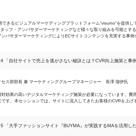
用できるビジュアルマーケディングプラットフォーム“visumo”を提供
動画活用、スタッフ・アンバサダーマーケティングなど様々な取り組みを可能と
アンバサダーマーケティングによりECサイトコンテンツを充実する事例
4 「自社サイトで売上を逃がさない秘訣とは？CVR向上施策と事
サクセス部部長 兼 マーケティンググループマネージャー 長澤 瑠伊氏
用対効果の高いデジタルマーケティング施策が必要になっています。費
欠です。本セッションでは、サイトに流入してきたお客様のCVRを上げ
5 「大手ファッションサイト『BUYMA』が実践するMAを活用し
」