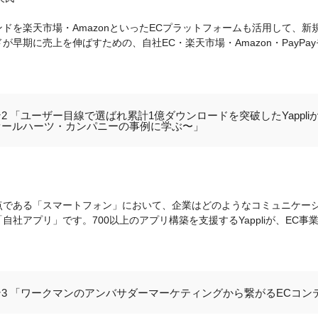
ドを楽天市場・AmazonといったECプラットフォームも活用して、
が早期に売上を伸ばすための、自社EC・楽天市場・Amazon・PayP
2 「ユーザー目線で選ばれ累計1億ダウンロードを突破したYappli
オールハーツ・カンパニーの事例に学ぶ〜」
点である「スマートフォン」において、企業はどのようなコミュニケー
社アプリ」です。700以上のアプリ構築を支援するYappliが、EC
3 「ワークマンのアンバサダーマーケティングから繋がるECコン