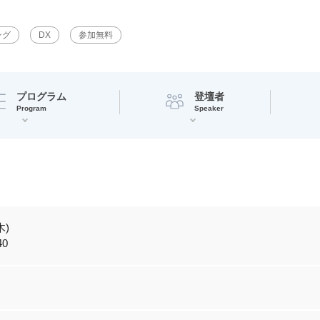
ング
DX
参加無料
プログラム
登壇者
Program
Speaker
木)
40