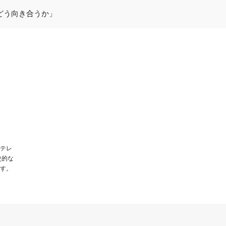
界にどう向き合うか」
テレ
史的な
す。