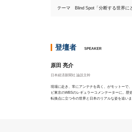
テーマ Blind Spot「分断する世
登壇者
SPEAKER
原田 亮介
日本経済新聞社 論説主幹
現場に赴き、常にアンテナを高く、がモットーで、
ビ東京のWBSのレギュラーコメンテーターに。歴
転換点に立つ今の世界と日本のリアルな姿を追いま