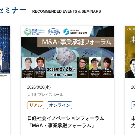
セミナー
RECOMMENDED EVENTS & SEMINARS
2026/8/26(水)
20
大手町プレイスホール
リアル
オンライン
日経社会イノベーションフォーラム
「M&A・事業承継フォーラム」