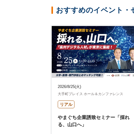
おすすめのイベント・
2026/8/25(火)
大手町プレイス ホール＆カンファレンス
リアル
やまぐち企業誘致セミナー「採れ
る、山口へ」