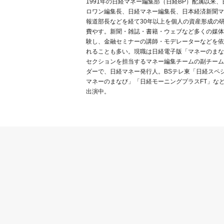
1991年の日経マネー編集部（日経BP）配属以来、
ロワン編集長、日経マネー編集長、日本経済新聞マ
報道部長などを経て30年以上を個人の資産形成の
費やす。新聞・雑誌・書籍・ウェブなど多くの媒体
験し、金融セミナーの講師・モデレーターなどを依
れることも多い。現職は日経電子版「マネーのまな
セクションを担当するマネー編集チームの副チーム
ダーで、日経マネー発行人。BSテレ東「日経スペ
マネーのまなび」「日経モーニングプラスFT」な
出演中。