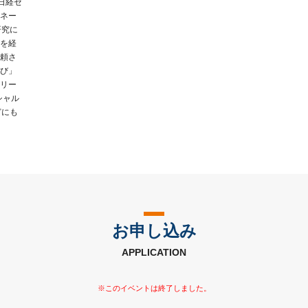
日経ゼ
ネー
研究に
を経
頼さ
び」
リー
シャル
どにも
お申し込み
APPLICATION