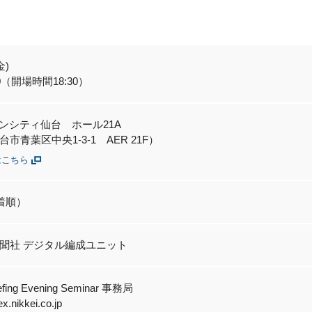
金)
:30（開場時間18:30）
デンシティ仙台 ホール21A
市青葉区中央1-3-1 AER 21F）
はこちら
着順）
聞社 デジタル編成ユニット
iefing Evening Seminar 事務局
.nikkei.co.jp