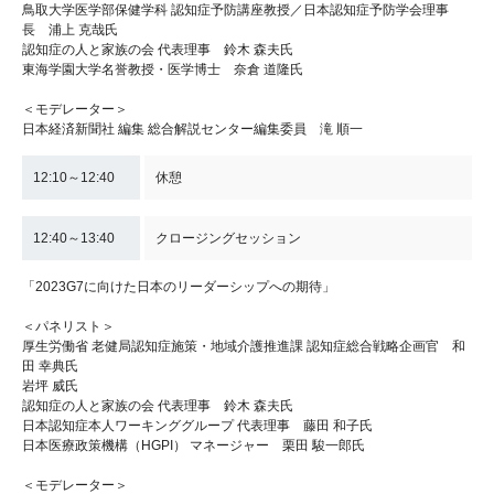
鳥取大学医学部保健学科 認知症予防講座教授／日本認知症予防学会理事
長 浦上 克哉氏
認知症の人と家族の会 代表理事 鈴木 森夫氏
東海学園大学名誉教授・医学博士 奈倉 道隆氏
＜モデレーター＞
日本経済新聞社 編集 総合解説センター編集委員 滝 順一
12:10～12:40
休憩
12:40～13:40
クロージングセッション
「2023G7に向けた日本のリーダーシップへの期待」
＜パネリスト＞
厚生労働省 老健局認知症施策・地域介護推進課 認知症総合戦略企画官 和
田 幸典氏
岩坪 威氏
認知症の人と家族の会 代表理事 鈴木 森夫氏
日本認知症本人ワーキンググループ 代表理事 藤田 和子氏
日本医療政策機構（HGPI） マネージャー 栗田 駿一郎氏
＜モデレーター＞