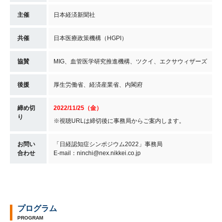
主催
日本経済新聞社
共催
日本医療政策機構（HGPI）
協賛
MIG、血管医学研究推進機構、ツクイ、エクサウィザーズ
後援
厚生労働省、経済産業省、内閣府
締め切
2022/11/25（金）
り
※視聴URLは締切後に事務局からご案内します。
お問い
「日経認知症シンポジウム2022」事務局
合わせ
E-mail：ninchi@nex.nikkei.co.jp
プログラム
PROGRAM