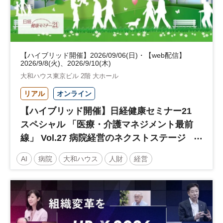
【ハイブリッド開催】2026/09/06(日)・【web配信】
2026/9/8(火)、2026/9/10(木)
大和ハウス東京ビル 2階 大ホール
リアル
オンライン
【ハイブリッド開催】日経健康セミナー21
スペシャル 「医療・介護マネジメント最前
線」 Vol.27 病院経営のネクストステージ
～診療報酬改定のその先 AI・DX・人財戦
AI
病院
大和ハウス
人財
経営
略で描く持続可能な未来へ～
医療・介護マネジメント
医療
人材
人材戦略
日経健康セミナー
病院経営
DX
診療報酬
参加無料
土日祝開催