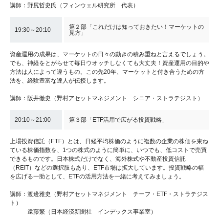
講師：野尻哲史氏（フィンウェル研究所 代表）
第２部「これだけは知っておきたい！マーケットの
19:30～20:10
見方」
資産運用の成果は、マーケットの日々の動きの積み重ねと言えるでしょう。
でも、神経をとがらせて毎日ウオッチしなくても大丈夫！資産運用の目的や
方法は人によって違うもの。この先20年、マーケットと付き合うための方
法を、経験豊富な達人が伝授します。
講師：阪井徹史（野村アセットマネジメント シニア・ストラテジスト）
20:10～21:00
第３部「ETF活用で広がる投資戦略」
上場投資信託（ETF）とは、日経平均株価のように複数の企業の株価を束ね
ている株価指数を、1つの株式のように簡単に、いつでも、低コストで売買
できるものです。日本株式だけでなく、海外株式や不動産投資信託
（REIT）などの選択肢もあり、ETF市場は拡大しています。投資戦略の幅
を広げる一助として、ETFの活用方法を一緒に考えてみましょう。
講師：渡邊雅史（野村アセットマネジメント チーフ・ETF・ストラテジス
ト）
遠藤繁（日本経済新聞社 インデックス事業室）