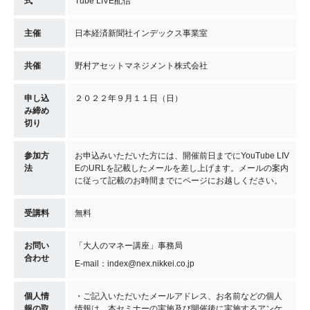
式
Tube LIVE配信
主催
日本経済新聞社インデックス事業室
共催
野村アセットマネジメント株式会社
申し込
２０２２年９月１１日（日）
み締め
切り
参加方
お申込みいただいた方には、開催前日までにYouTube LIV
法
EのURLを記載したメールを差し上げます。メールの案内
に従って記載のお時間までにページにお越しください。
受講料
無料
お問い
「大人のマネー講座」事務局
合わせ
E-mail：index@nex.nikkei.co.jp
個人情
・ご記入いただいたメールアドレス、お名前などの個人
報の取
情報は、本セミナーの実施及び開催後に実施するアンケ