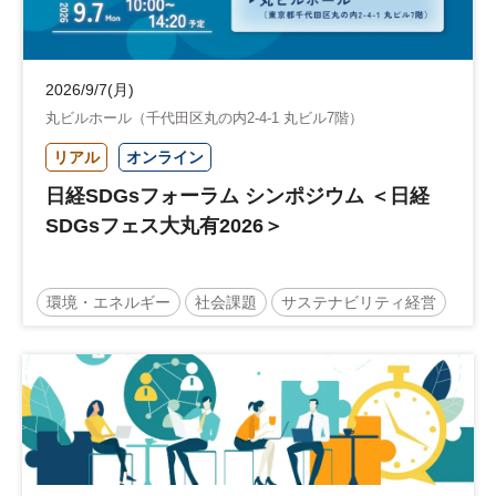
2026/9/7(月)
丸ビルホール（千代田区丸の内2-4-1 丸ビル7階）
リアル
オンライン
日経SDGsフォーラム シンポジウム ＜日経
SDGsフェス大丸有2026＞
環境・エネルギー
社会課題
サステナビリティ経営
サステナビリティ
日経SDGsフェス
日経SDGsフォーラム
サステナブル
SDGs
グローバル
参加無料