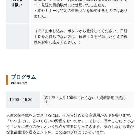
り扱い
ート発送の目的以外には使用いたしません。
・本セミナーは特定の金融商品を勧誘するものではあり
ません。
（※「お申し込み」ボタンから登録してください。日経
ＩＤをお持ちでない方は、日経ＩＤを登録したうえで視
聴をお申し込みください。）
プログラム
PROGRAM
第１部「人生100年こわくない！資産活用で笑お
19:00～19:30
う」
人生の後半戦を充実させるには、今から始める資産運用がカギを握ります。
「いつまでに、どのくらいの資産をもつのか」、そして、貯めこむだけでな
く「いかに使うのか」という視点が重要になってきます。安心しながら豊か
な老後生活を送るヒントを、この道のプロにうかがいます。