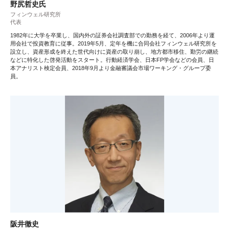
野尻哲史氏
フィンウェル研究所
代表
1982年に大学を卒業し、国内外の証券会社調査部での勤務を経て、2006年より運
用会社で投資教育に従事。2019年5月、定年を機に合同会社フィンウェル研究所を
設立し、資産形成を終えた世代向けに資産の取り崩し、地方都市移住、勤労の継続
などに特化した啓発活動をスタート。行動経済学会、日本FP学会などの会員、日
本アナリスト検定会員、2018年9月より金融審議会市場ワーキング・グループ委
員。
阪井徹史