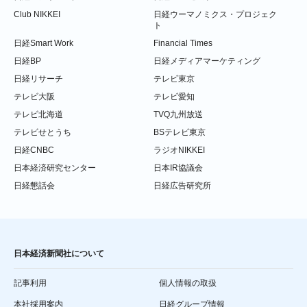
Club NIKKEI
日経ウーマノミクス・プロジェク
ト
日経Smart Work
Financial Times
日経BP
日経メディアマーケティング
日経リサーチ
テレビ東京
テレビ大阪
テレビ愛知
テレビ北海道
TVQ九州放送
テレビせとうち
BSテレビ東京
日経CNBC
ラジオNIKKEI
日本経済研究センター
日本IR協議会
日経懇話会
日経広告研究所
日本経済新聞社について
記事利用
個人情報の取扱
本社採用案内
日経グループ情報