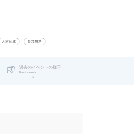
人材育成
参加無料
過去のイベントの様子
Past events