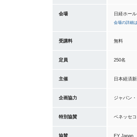
会場
日経ホール
会場の詳細
受講料
無料
定員
250名
主催
日本経済新
企画協力
ジャパン・
特別協賛
ベネッセコ
協賛
EY Ja