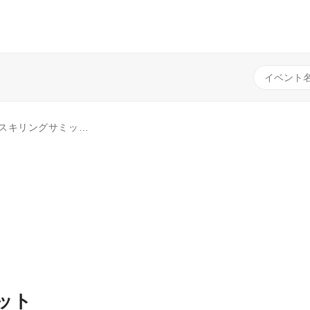
 ～共に成長する社会の創出～
ット