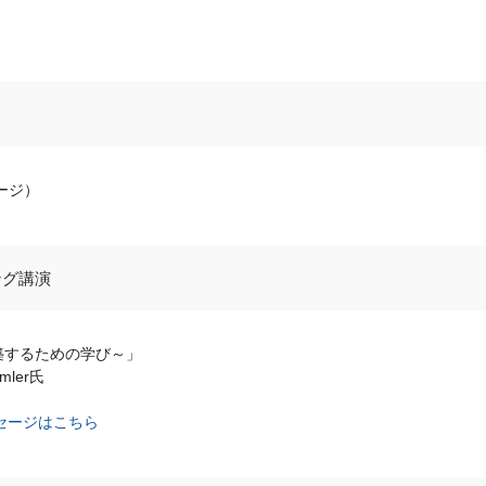
ージ）
ング講演
を再構築するための学び～」
imler氏
メッセージはこちら