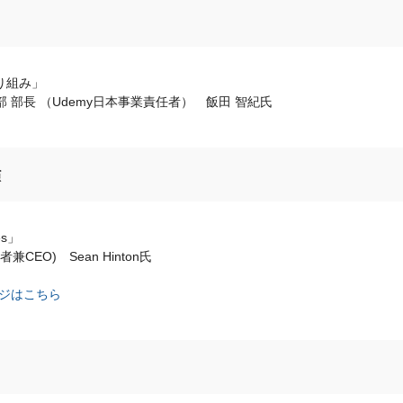
り組み」
 部長 （Udemy日本事業責任者） 飯田 智紀氏
演
ces」
(創業者兼CEO) Sean Hinton氏
ージはこちら