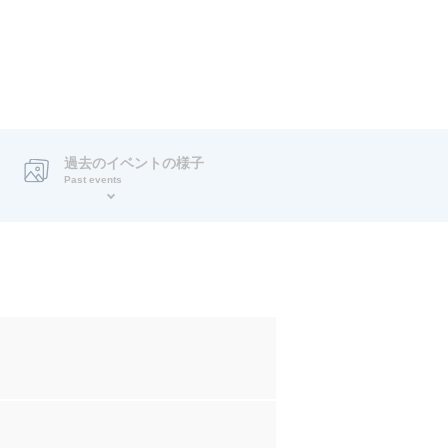
過去のイベントの様子
Past events