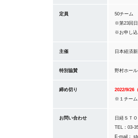
定員
50チーム
※第23回
※お申し込
主催
日本経済新
特別協賛
野村ホール
締め切り
2022/9/2
※１チーム
お問い合わせ
日経ＳＴＯ
TEL：03-35
E-mail： st