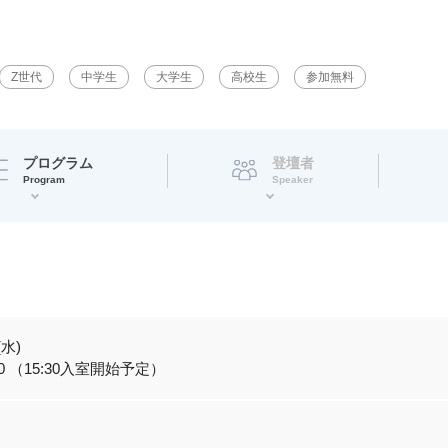
Z世代
中学生
大学生
高校生
参加無料
プログラム
登壇者
Program
Speaker
(水)
7:00 （15:30入室開始予定）