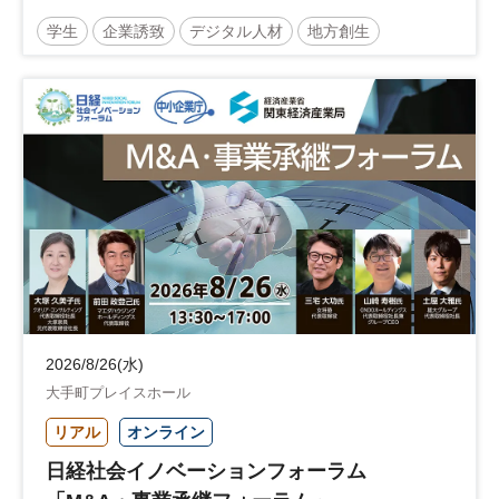
学生
企業誘致
デジタル人材
地方創生
企業立地
人材育成
経営者
交流会付き
地域活性化
自治体
2026/8/26(水)
大手町プレイスホール
リアル
オンライン
日経社会イノベーションフォーラム