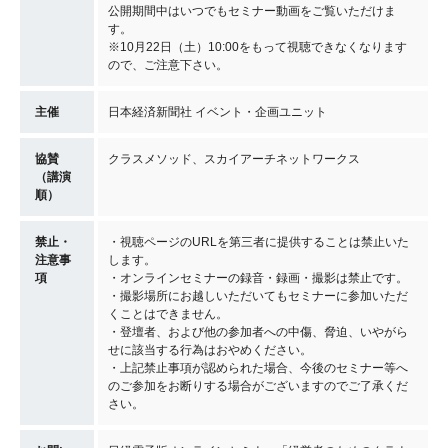
公開期間中はいつでもセミナー動画をご覧いただけま
す。
※10月22日（土）10:00をもって視聴できなくなります
ので、ご注意下さい。
主催
日本経済新聞社 イベント・企画ユニット
協賛
クラスメソッド、スカイアーチネットワークス
（講演
順）
禁止・
・視聴ページのURLを第三者に提供することは禁止いた
注意事
します。
項
・オンラインセミナーの録音・録画・撮影は禁止です。
・撮影場所にお越しいただいてもセミナーに参加いただ
くことはできません。
・登壇者、および他の参加者への中傷、脅迫、いやがら
せに該当する行為はおやめください。
・上記禁止事項が認められた場合、今後のセミナー等へ
のご参加をお断りする場合がございますのでご了承くだ
さい。