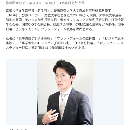
早稲田大学 ビジネススクール 教授・IT戦略研究所 所長
京都大学文学部卒業（哲学科）。慶應義塾大学大学院経営管理研究科修了
（MBA）。鉄鋼メーカー、文教大学などを経て2001年から現職。大学院大学至善
館学術顧問。英ハル大学客員研究員、米カリフォルニア大学客員研究員。経営情報
学会会長、国際CIO学会副会長、組織学会理事、CRM協議会顧問などを歴任。競争
戦略、ビジネスモデル、プラットフォーム戦略を専門とする。
近著に『集中講義デジタル戦略』『プラットフォームの教科書、』『ビジネス思考
実験』、『事業創造のロジック』(日経BP社)、『DX実行戦略』『対デジタル･ディ
スラプター戦略』監訳(日本経済新聞出版社)などがある。