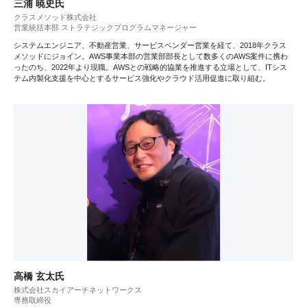
三浦 暁史氏
クラスメソッド株式会社
営業統括本部 ストラテジックプログラムマネージャー
システムエンジニア、不動産営業、サービスベンダー営業を経て、2018年クラス
メソッドにジョイン。AWS事業本部の営業部部長として数多くのAWS案件に携わ
ったのち、2022年より現職。AWSとの戦略的協業を推進する立場として、ITシス
テム内製化支援を中心とするサービス強化やクラウド活用促進に取り組む。
高橋 玄太氏
株式会社スカイアーチネットワークス
専務取締役