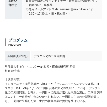
お問い
日経電子版オンラインセミナー「経営者のためのクラウ
合わせ
ド戦略2022」事務局
◇専用メールアドレス ds_seminar@nex.nikkei.co.jp
（9:30～17:30 土・日・祝を除く）
プログラム
PROGRAM
基調講演 (20分)
デジタル化の二周目問題
早稲田大学 ビジネススクール 教授・IT戦略研究所 所長
根来 龍之氏
【講演内容】
インターネット商用化等から始まった「ビジネスモデルのデジタル化」は、
スマホ、IoT、AI等によって二回目以降の変化の段階に。これを「デジタル
化の二周目問題」と呼ぶ。一周目への対応が遅れた既存企業は、二周目以降
はエントリー自身ができないかもしれない。一周目に生まれた新興企業に
も、二周目に登場した第二世代の新興企業に挑戦を受けている。