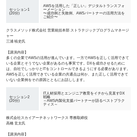
AWSを活用した「正しい」デジタルトランスフォ
セッション1
ーメーション
(20分)
〜成功例と失敗例、AWSパートナーの活用方法を
ご紹介〜
クラスメソッド株式会社 営業統括本部 ストラテジックプログラムマネージ
ャー
三浦 暁史氏
【講演内容】
多くの企業でAWSの活用が進んでいます。一方でAWSを正しく活用できて
いる企業とそうでない企業があるのも事実です。DXを成功させるために
は、自社でしっかりとITをコントロールできるようにする必要があります。
AWSを正しく活用できている企業の共通点は何か、また正しく活用できて
いない企業例をその原因とともにお話しします。
IT人材採用とエンジニア教育をイチから見直すDX
セッション2
戦略
(20分)
～AWS内製化支援パートナーが語るベストプラク
ティス～
株式会社スカイアーチネットワークス 専務取締役
高橋 玄太氏
【講演内容】