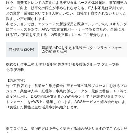
昨今、消費者トレンドの変化によるデジタルベースの体験創出、事業開発の
スピード向上・効率化の両立が求められながらも、IT人材不足は深刻です。
どの業界・業種においてもIT人材がいない、自社でも育てきれないといった
悩ましい声が聞かれます。
本セッションでは、エンジニアの新規採用と既存エンジニアのリスキリング
にフォーカスをあて、AWS内製化支援パートナーである当社の、企業にお
ける”IT力”実装を支援する「内製化支援」についてご紹介します。
建設業のDXを支える建設デジタルプラットフォー
特別講演 (20分)
ムの構築と活用
株式会社竹中工務店 デジタル室 先進デジタル技術グループ グループ長
北原 英雄氏
【講演内容】
竹中工務店では、営業から維持保全に至る一連の建設プロセスにおけるプロ
ジェクト業務や人事・経理等、事業に係るデータを一元的に蓄積、ＡＩ等で
高度利活用し、DXの実現を支えるための基盤として「建設デジタルプラッ
トフォーム」をAWS上に構築しています。AWSサービスの組み合わせによ
り実現した機能と主な活用事例を紹介します。
※プログラム、講演内容は予告なく変更する場合がありますのでご了承くだ