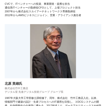
CVCで、ITベンチャーへの投資、事業開発・提携を担当
通信系ITベンチャーの取締役CFOとして、上場プロジェクト担当
2007年から株式会社スカイアーチネットワークス専務取締役
2012年からAWSビジネスにジョイン、営業・アライアンス責任者
北原 英雄氏
株式会社竹中工務店
デジタル室 先進デジタル技術グループ グループ長
1987年大阪大学工学部修士課程修了、同年、株式会社 竹中工務店入社。以来、
情報部門で建築の設計・生産プロセスへのIT適用を目指し、３DCGシステムの開
発、社内情報化の企画等に携わる。2017年頃より、データアナリティックスやAI等