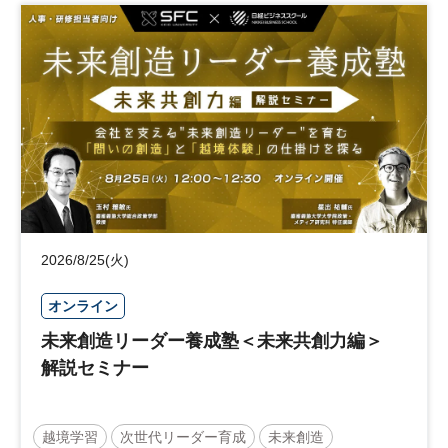
事業承継
中堅中小企業
日経社会イノベーションフォーラム
参加無料
2026/8/25(火)
オンライン
未来創造リーダー養成塾＜未来共創力編＞
解説セミナー
越境学習
次世代リーダー育成
未来創造