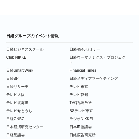
日経グループのイベント情報
日経ビジネススクール
日経4946セミナー
Club NIKKEI
日経ウーマノミクス・プロジェク
ト
日経Smart Work
Financial Times
日経BP
日経メディアマーケティング
日経リサーチ
テレビ東京
テレビ大阪
テレビ愛知
テレビ北海道
TVQ九州放送
テレビせとうち
BSテレビ東京
日経CNBC
ラジオNIKKEI
日本経済研究センター
日本IR協議会
日経懇話会
日経広告研究所