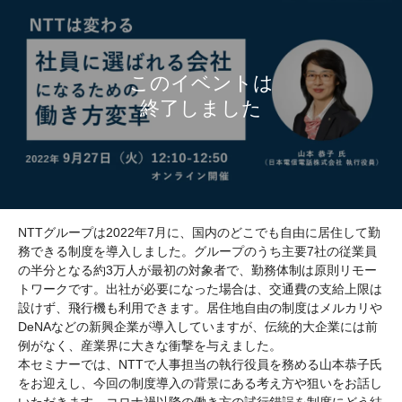
NTTグループは2022年7月に、国内のどこでも自由に居住して勤
務できる制度を導入しました。グループのうち主要7社の従業員
の半分となる約3万人が最初の対象者で、勤務体制は原則リモー
トワークです。出社が必要になった場合は、交通費の支給上限は
設けず、飛行機も利用できます。居住地自由の制度はメルカリや
DeNAなどの新興企業が導入していますが、伝統的大企業には前
例がなく、産業界に大きな衝撃を与えました。
本セミナーでは、NTTで人事担当の執行役員を務める山本恭子氏
をお迎えし、今回の制度導入の背景にある考え方や狙いをお話し
いただきます。コロナ禍以降の働き方の試行錯誤を制度にどう結