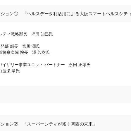
ッション① 「ヘルスデータ利活用による大阪スマートヘルスシテ
トシティ戦略部長 坪田 知巳氏
発部 部長 宮川 潤氏
警察病院 院長 澤 芳樹氏
バイザリー事業ユニット パートナー 永田 正孝氏
白波瀬 章氏
ッション② 「スーパーシティが拓く関西の未来」