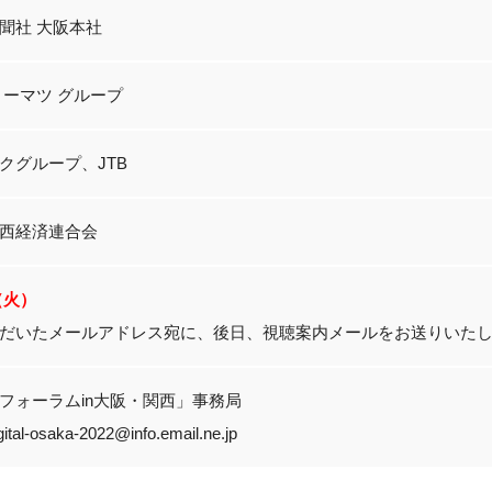
聞社 大阪本社
トーマツ グループ
クグループ、JTB
西経済連合会
1（火）
だいたメールアドレス宛に、後日、視聴案内メールをお送りいた
フォーラムin大阪・関西」事務局
ital-osaka-2022@info.email.ne.jp