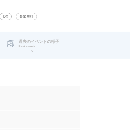
DX
参加無料
過去のイベントの様子
Past events