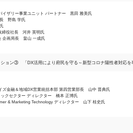
バイザリー事業ユニット パートナー 黒田 雅美氏
長 野島 学氏
氏
代表取締役社長 河井 英明氏
 企画局長 畠山 一成氏
ッション③ 「DX活用により府民を守る～新型コロナ陽性者対応を
イズ金融＆地域DX営業統括本部 第四営業部長 山中 晋典氏
リックセクター ディレクター 橋本 正博氏
& Marketing Technology ディレクター 山下 桂史氏