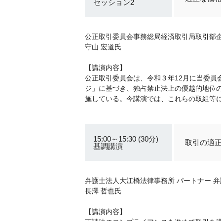
セッション2
公正取引委員会事務総局経済取引局取引部企
守山 宏道氏
【講演内容】
公正取引委員会は、令和３年12月に当委
ジ」に基づき、独占禁止法上の優越的地位
施している。今講演では、これらの取組等
15:00～15:30 (30分)
取引の適
基調講演
弁護士法人大江橋法律事務所 パートナー 弁
長澤 哲也氏
【講演内容】