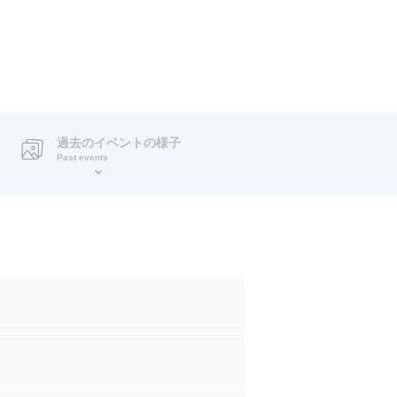
過去のイベントの様子
Past events