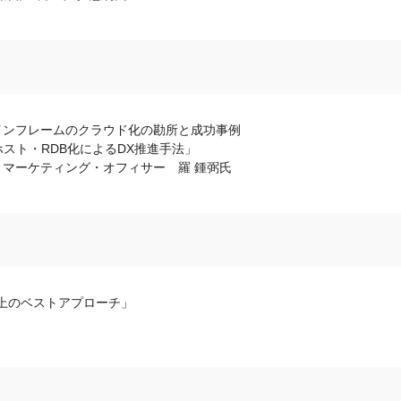
インフレームのクラウド化の勘所と成功事例
ト・RDB化によるDX推進手法」
クト・マーケティング・オフィサー 羅 鍾弼氏
上のベストアプローチ」