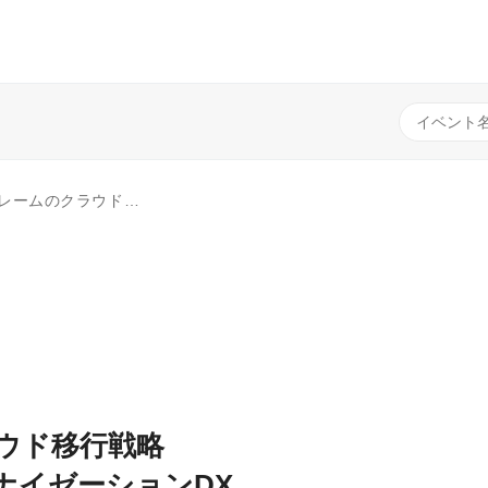
～迫る「2025年の崖」を乗り越え、真のDXを実現する～
ウド移行戦略
ナイゼーションDX