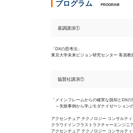
プログラム
PROGRAM
基調講演①
「DXの思考法」
東京大学未来ビジョン研究センター 客員教
協賛社講演①
「メインフレームからの確実な脱却とDXの
～失敗事例から学ぶモダナイゼーションの
アクセンチュア テクノロジー コンサルテ
クラウドインフラストラクチャーエンジニア
アクセンチュア テクノロジー コンサルテ