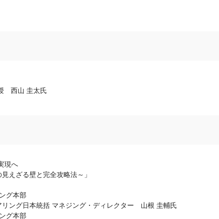
授 西山 圭太氏
実現へ
見えざる壁と完全攻略法～」
ィング本部
リング日本統括 マネジング・ディレクター 山根 圭輔氏
ィング本部