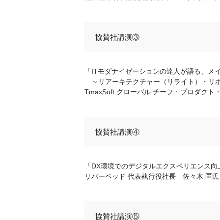
協賛社講演③
「ITモダナイゼーションの達人が語る、メ
～リアーキテクチャー（リライト）・リホス
TmaxSoft グローバル チーフ・プロダ
協賛社講演④
「DX環境でのデジタルエクスペリエンス向
リバーベッド 代表執行役社長 佐々木 匡氏
協賛社講演⑤