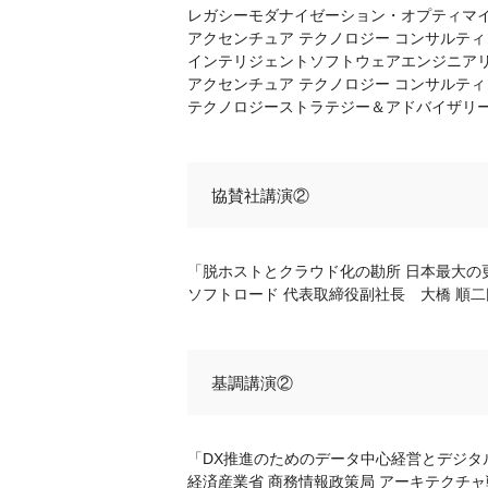
レガシーモダナイゼーション・オプティマイ
アクセンチュア テクノロジー コンサルテ
インテリジェントソフトウェアエンジニアリ
アクセンチュア テクノロジー コンサルテ
テクノロジーストラテジー＆アドバイザリー
協賛社講演②
「脱ホストとクラウド化の勘所 日本最大の
ソフトロード 代表取締役副社長 大橋 順二
基調講演②
「DX推進のためのデータ中心経営とデジタ
経済産業省 商務情報政策局 アーキテクチャ