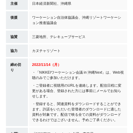
主催
日本経済新聞社、沖縄県
後援
ワーケーション自治体協議会、沖縄リゾートワーケーシ
ョン推進協議会
協賛
三菱地所、テレキューブサービス
協力
カヌチャリゾート
締め切
2022/11/14（月）
り
・「NIKKEIワーケーション会議 in 沖縄Next」は、Web視
聴のみでご参加いただけます。
・ご登録者に視聴用のURLを連絡します。配信日程に変
更がある場合、登録された方には事前にメールでお知ら
せします。
・登録すると、関連資料をダウンロードすることができ
ます。許諾をいただいた登壇者のダウンロードに適した
資料が対象です。配信で映る全ての資料がダウンロード
できるわけではございません。予めご了承ください。