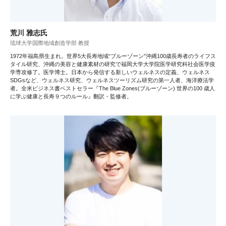
荒川 雅志氏
琉球大学国際地域創造学部 教授
1972年福島県生まれ。世界5大長寿地域“ブルーゾーン”沖縄100歳長寿者のライフス
タイル研究、沖縄の美容と健康素材の研究で福岡大学大学院医学研究科社会医学疫
学専攻修了。医学博士。日本から発信する新しいウェルネスの定義、ウェルネス
SDGsなど、ウェルネス研究、ウェルネスツーリズム研究の第一人者、海洋療法学
者。全米ビジネス書ベストセラー『The Blue Zones(ブルーゾーン) 世界の100 歳人
に学ぶ健康と長寿９つのルール』翻訳・監修者。