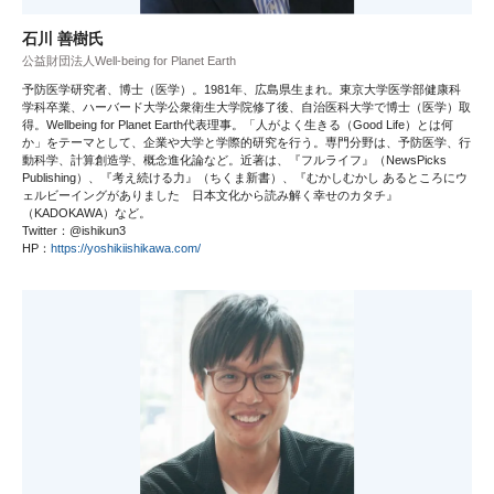
石川 善樹氏
公益財団法人Well-being for Planet Earth
予防医学研究者、博士（医学）。1981年、広島県生まれ。東京大学医学部健康科
学科卒業、ハーバード大学公衆衛生大学院修了後、自治医科大学で博士（医学）取
得。Wellbeing for Planet Earth代表理事。「人がよく生きる（Good Life）とは何
か」をテーマとして、企業や大学と学際的研究を行う。専門分野は、予防医学、行
動科学、計算創造学、概念進化論など。近著は、『フルライフ』（NewsPicks
Publishing）、『考え続ける力』（ちくま新書）、『むかしむかし あるところにウ
ェルビーイングがありました 日本文化から読み解く幸せのカタチ』
（KADOKAWA）など。
Twitter：@ishikun3
HP：
https://yoshikiishikawa.com/