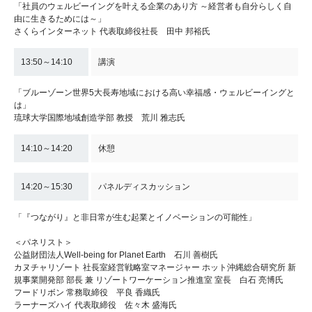
「社員のウェルビーイングを叶える企業のあり方 ～経営者も自分らしく自
由に生きるためには～」
さくらインターネット 代表取締役社長 田中 邦裕氏
13:50～14:10
講演
「ブルーゾーン世界5大長寿地域における高い幸福感・ウェルビーイングと
は」
琉球大学国際地域創造学部 教授 荒川 雅志氏
14:10～14:20
休憩
14:20～15:30
パネルディスカッション
「『つながり』と非日常が生む起業とイノベーションの可能性」
＜パネリスト＞
公益財団法人Well-being for Planet Earth 石川 善樹氏
カヌチャリゾート 社長室経営戦略室マネージャー ホット沖縄総合研究所 新
規事業開発部 部長 兼 リゾートワーケーション推進室 室長 白石 亮博氏
フードリボン 常務取締役 平良 香織氏
ラーナーズハイ 代表取締役 佐々木 盛海氏