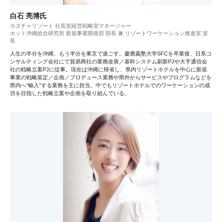
白石 亮博氏
カヌチャリゾート 社長室経営戦略室マネージャー
ホット沖縄総合研究所 新規事業開発部 部長 兼 リゾートワーケーション推進室 室
長
人生の半分を沖縄、もう半分を東京で過ごす。慶應義塾大学SFCを卒業後、日系コ
ンサルティング会社にて貿易商社の業務改善／基幹システム刷新PJや大手通信会
社の戦略立案PJに従事。現在は沖縄に帰省し、県内リゾートホテルを中心に新規
事業の戦略策定／企画／プロデュース業務や県外からサービスやプログラムなどを
県内へ“輸入”する業務を主に担当。中でもリゾートホテルでのワーケーションの成
功を目指した戦略立案や企画を取り組んでいる。