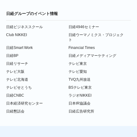
日経グループのイベント情報
日経ビジネススクール
日経4946セミナー
Club NIKKEI
日経ウーマノミクス・プロジェク
ト
日経Smart Work
Financial Times
日経BP
日経メディアマーケティング
日経リサーチ
テレビ東京
テレビ大阪
テレビ愛知
テレビ北海道
TVQ九州放送
テレビせとうち
BSテレビ東京
日経CNBC
ラジオNIKKEI
日本経済研究センター
日本IR協議会
日経懇話会
日経広告研究所