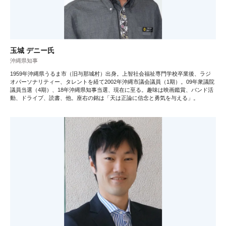
玉城 デニー氏
沖縄県知事
1959年沖縄県うるま市（旧与那城村）出身。上智社会福祉専門学校卒業後、ラジ
オパーソナリティー、タレントを経て2002年沖縄市議会議員（1期）。09年衆議院
議員当選（4期）、18年沖縄県知事当選、現在に至る。趣味は映画鑑賞、バンド活
動、ドライブ、読書、他。座右の銘は「天は正論に信念と勇気を与える」。