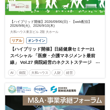
【ハイブリッド開催】2026/09/06(日)・【web配信】
2026/9/8(火)、2026/9/10(木)
大和ハウス東京ビル 2階 大ホール
リアル
オンライン
【ハイブリッド開催】日経健康セミナー21
スペシャル 「医療・介護マネジメント最前
線」 Vol.27 病院経営のネクストステージ
～診療報酬改定のその先 AI・DX・人財戦
AI
病院
大和ハウス
人財
経営
略で描く持続可能な未来へ～
医療・介護マネジメント
医療
人材
人材戦略
日経健康セミナー
病院経営
DX
診療報酬
参加無料
土日祝開催