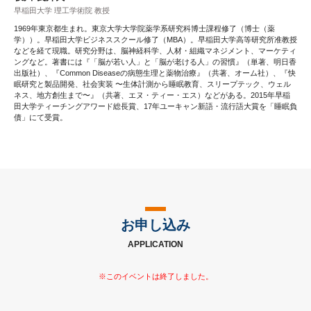
早稲田大学 理工学術院 教授
1969年東京都生まれ。東京大学大学院薬学系研究科博士課程修了（博士（薬
学））。早稲田大学ビジネススクール修了（MBA）。早稲田大学高等研究所准教授
などを経て現職。研究分野は、脳神経科学、人材・組織マネジメント、マーケティ
ングなど。著書には『「脳が若い人」と「脳が老ける人」の習慣』（単著、明日香
出版社）、『Common Diseaseの病態生理と薬物治療』（共著、オーム社）、『快
眠研究と製品開発、社会実装 〜生体計測から睡眠教育、スリープテック、ウェル
ネス、地方創生まで〜』（共著、エヌ・ティー・エス）などがある。2015年早稲
田大学ティーチングアワード総長賞、17年ユーキャン新語・流行語大賞を「睡眠負
債」にて受賞。
お申し込み
APPLICATION