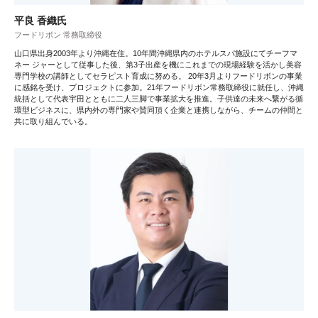
平良 香織氏
フードリボン 常務取締役
山口県出身2003年より沖縄在住。10年間沖縄県内のホテルスパ施設にてチーフマ
ネー ジャーとして従事した後、第3子出産を機にこれまでの現場経験を活かし美容
専門学校の講師としてセラピスト育成に努める。 20年3月よりフードリボンの事業
に感銘を受け、プロジェクトに参加。21年フードリボン常務取締役に就任し、沖縄
統括として代表宇田とともに二人三脚で事業拡大を推進。子供達の未来へ繋がる循
環型ビジネスに、県内外の専門家や賛同頂く企業と連携しながら、チームの仲間と
共に取り組んでいる。