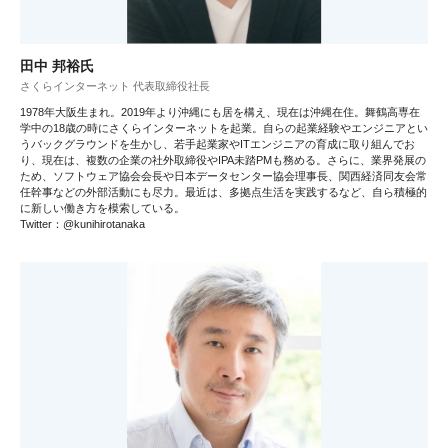
田中 邦裕氏
さくらインターネット 代表取締役社長
1978年大阪生まれ。2019年より沖縄にも居を構え、現在は沖縄在住。舞鶴高専在
学中の18歳の時にさくらインターネットを起業。自らの起業経験やエンジニアとい
うバックグラウンドを生かし、若手起業家やITエンジニアの育成に取り組んでお
り、現在は、複数の企業の社外取締役やIPA未踏PMも務める。さらに、業界発展の
ため、ソフトウェア協会会長や日本データセンター協会理事長、関西経済同友会常
任幹事などの外部活動にも尽力。最近は、多拠点生活を実践するなど、自ら積極的
に新しい働き方を模索している。
Twitter：@kunihirotanaka