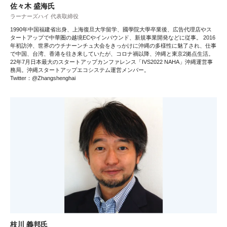
佐々木 盛海氏
ラーナーズハイ 代表取締役
1990年中国福建省出身、上海復旦大学留学、國學院大學卒業後、広告代理店やス
タートアップで中華圏の越境ECやインバウンド、新規事業開発などに従事。 2016
年初訪沖、世界のウチナーンチュ大会をきっかけに沖縄の多様性に魅了され、仕事
で中国、台湾、香港を往き来していたが、コロナ禍以降、沖縄と東京2拠点生活。
22年7月日本最大のスタートアップカンファレンス「IVS2022 NAHA」沖縄運営事
務局。沖縄スタートアップエコシステム運営メンバー。
Twitter：@Zhangshenghai
枝川 義邦氏