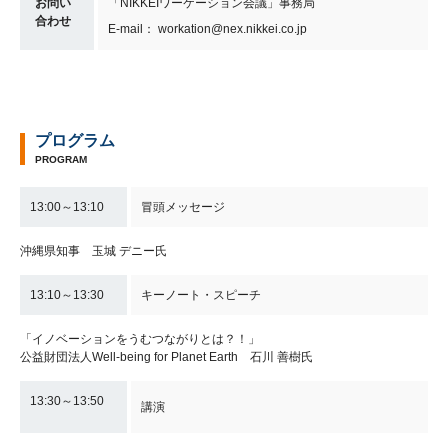
お問い
「NIKKEIワーケーション会議」事務局
合わせ
E-mail： workation@nex.nikkei.co.jp
プログラム
PROGRAM
13:00～13:10
冒頭メッセージ
沖縄県知事 玉城 デニー氏
13:10～13:30
キーノート・スピーチ
「イノベーションをうむつながりとは？！」
公益財団法人Well-being for Planet Earth 石川 善樹氏
13:30～13:50
講演