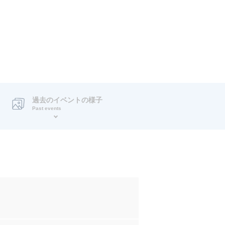
過去のイベントの様子
Past events