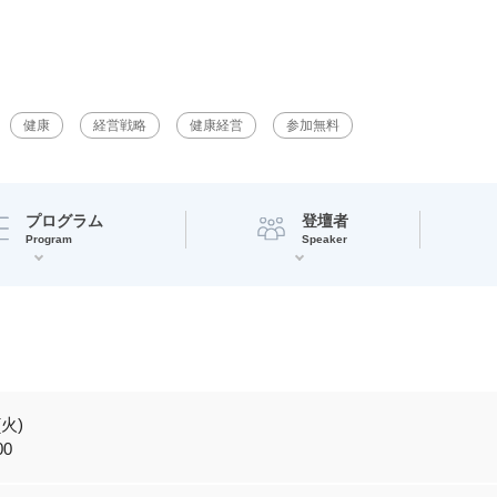
健康
経営戦略
健康経営
参加無料
プログラム
登壇者
Program
Speaker
(火)
00