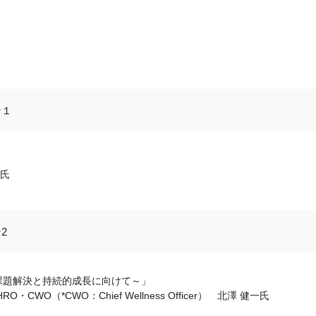
ン１
夫氏
2
課題解決と持続的成長に向けて～」
WO（*CWO：Chief Wellness Officer） 北澤 健一氏