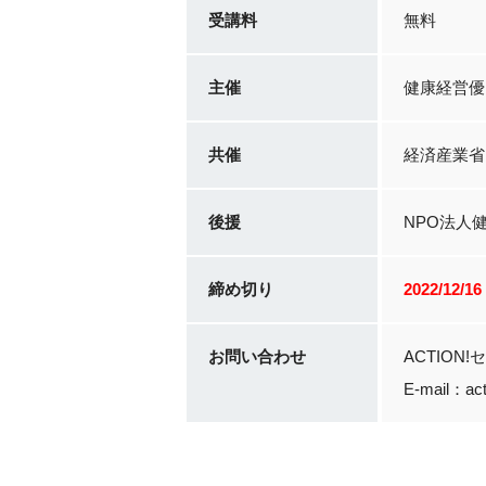
受講料
無料
主催
健康経営優
共催
経済産業省
後援
NPO法人
締め切り
2022/12/
お問い合わせ
ACTION
E-mail：act