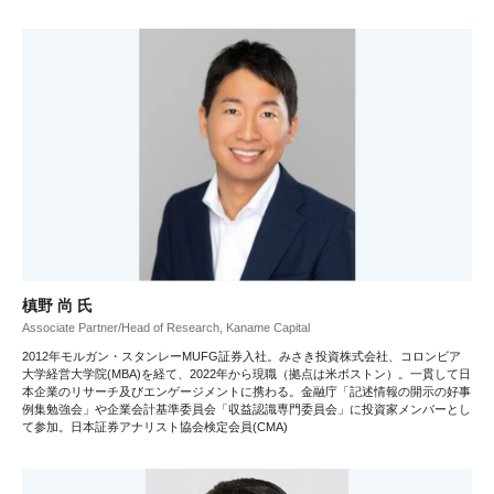
槙野 尚 氏
Associate Partner/Head of Research, Kaname Capital
2012年モルガン・スタンレーMUFG証券入社。みさき投資株式会社、コロンビア
大学経営大学院(MBA)を経て、2022年から現職（拠点は米ボストン）。一貫して日
本企業のリサーチ及びエンゲージメントに携わる。金融庁「記述情報の開示の好事
例集勉強会」や企業会計基準委員会「収益認識専門委員会」に投資家メンバーとし
て参加。日本証券アナリスト協会検定会員(CMA)