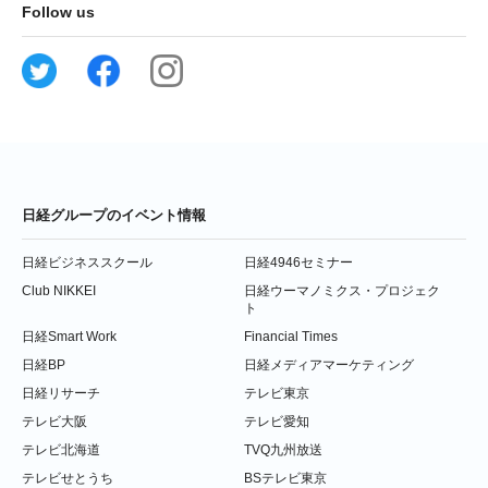
Follow us
日経グループのイベント情報
日経ビジネススクール
日経4946セミナー
Club NIKKEI
日経ウーマノミクス・プロジェク
ト
日経Smart Work
Financial Times
日経BP
日経メディアマーケティング
日経リサーチ
テレビ東京
テレビ大阪
テレビ愛知
テレビ北海道
TVQ九州放送
テレビせとうち
BSテレビ東京