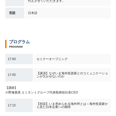
代えさせていただきます。
言語
日本語
プログラム
PROGRAM
17:00
セミナーオープニング
【講演】なぜいま海外投資家とのコミュニケーショ
17:05
ンが欠かせないのか
【講師】
小野塚惠美 エミネントグループ代表取締役社長CEO
【対談】いま求められる海外IRとは～海外投資家か
17:15
ら見た日本企業への期待