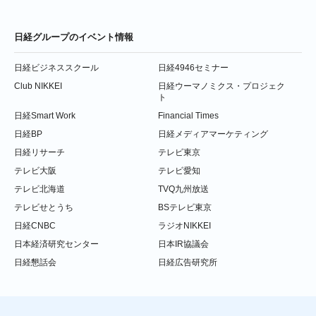
日経グループのイベント情報
日経ビジネススクール
日経4946セミナー
Club NIKKEI
日経ウーマノミクス・プロジェク
ト
日経Smart Work
Financial Times
日経BP
日経メディアマーケティング
日経リサーチ
テレビ東京
テレビ大阪
テレビ愛知
テレビ北海道
TVQ九州放送
テレビせとうち
BSテレビ東京
日経CNBC
ラジオNIKKEI
日本経済研究センター
日本IR協議会
日経懇話会
日経広告研究所