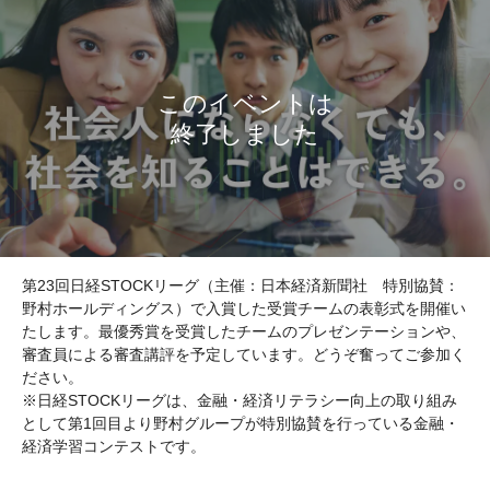
第23回日経STOCKリーグ（主催：日本経済新聞社 特別協賛：
野村ホールディングス）で入賞した受賞チームの表彰式を開催い
たします。最優秀賞を受賞したチームのプレゼンテーションや、
審査員による審査講評を予定しています。どうぞ奮ってご参加く
ださい。
※日経STOCKリーグは、金融・経済リテラシー向上の取り組み
として第1回目より野村グループが特別協賛を行っている金融・
経済学習コンテストです。