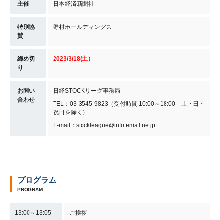
主催
日本経済新聞社
特別協
野村ホールディングス
賛
締め切
2023/3/18(土）
り
お問い
日経STOCKリーグ事務局
合わせ
TEL：03-3545-9823（受付時間 10:00～18:00 土・日・
祝日を除く）
E-mail：stockleague@info.email.ne.jp
プログラム
PROGRAM
13:00～13:05
ご挨拶