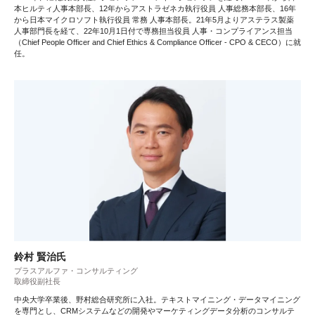
本ヒルティ人事本部長、12年からアストラゼネカ執行役員 人事総務本部長、16年
から日本マイクロソフト執行役員 常務 人事本部長。21年5月よりアステラス製薬
人事部門長を経て、22年10月1日付で専務担当役員 人事・コンプライアンス担当
（Chief People Officer and Chief Ethics & Compliance Officer - CPO & CECO）に就
任。
鈴村 賢治氏
プラスアルファ・コンサルティング
取締役副社長
中央大学卒業後、野村総合研究所に入社。テキストマイニング・データマイニング
を専門とし、CRMシステムなどの開発やマーケティングデータ分析のコンサルテ