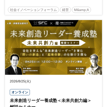
社会イノベーションフォーラム
経営
M&amp;A
事業承継
中堅中小企業
日経社会イノベーションフォーラム
参加無料
2026/8/25(火)
オンライン
未来創造リーダー養成塾＜未来共創力編＞
解説セミナー