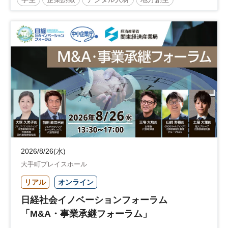
企業立地
人材育成
経営者
交流会付き
地域活性化
自治体
2026/8/26(水)
大手町プレイスホール
リアル
オンライン
日経社会イノベーションフォーラム
「M&A・事業承継フォーラム」