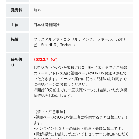
受講料
無料
主催
日本経済新聞社
協賛
プラスアルファ・コンサルティング、ラキール、カオナ
ビ、SmartHR、Techouse
締め切
2023/3/7（火）
り
お申込みいただいた皆様には3月9日（木）までにご登録
のメールアドレス宛に視聴ページのURLをお送りさせて
いただきます。メールの案内に従って記載のお時間まで
に視聴ページにお越しください。
※開始10分前までに一度視聴ページにお越しいただき視
聴確認をお願いします。
【禁止・注意事項】
●視聴ページのURLを第三者に提供することは禁止いたし
ます。
●オンラインセミナーの録音・録画・撮影は禁止です。
●撮影場所にお越しいただいてもセミナーに参加いただく