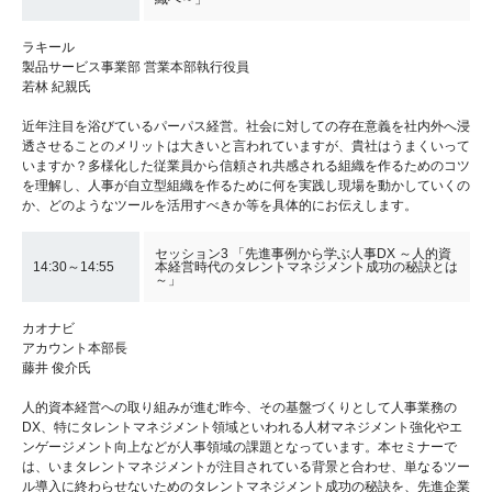
ラキール
製品サービス事業部 営業本部執行役員
若林 紀親氏
近年注目を浴びているパーパス経営。社会に対しての存在意義を社内外へ浸
透させることのメリットは大きいと言われていますが、貴社はうまくいって
いますか？多様化した従業員から信頼され共感される組織を作るためのコツ
を理解し、人事が自立型組織を作るために何を実践し現場を動かしていくの
か、どのようなツールを活用すべきか等を具体的にお伝えします。
セッション3 「先進事例から学ぶ人事DX ～人的資
14:30～14:55
本経営時代のタレントマネジメント成功の秘訣とは
～」
カオナビ
アカウント本部⻑
藤井 俊介氏
人的資本経営への取り組みが進む昨今、その基盤づくりとして人事業務の
DX、特にタレントマネジメント領域といわれる人材マネジメント強化やエ
ンゲージメント向上などが人事領域の課題となっています。本セミナーで
は、いまタレントマネジメントが注目されている背景と合わせ、単なるツー
ル導入に終わらせないためのタレントマネジメント成功の秘訣を、先進企業