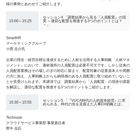
様の事例とあわせてご紹介します。
セッション4 「調査結果から見る『人員配置』の現
15:00～15:25
実 ～適切な配置を推進する3つのポイントとは？
～」
SmartHR
マーケティンググループ
小西 圭介氏
企業の理念・経営目標を達成するために人材を活用する人事戦略「人材マネ
ジメント」において、適材適所の人員配置は必要不可欠です。しかし従来の
人員配置業務はその場しのぎの対応に留まり、配置対象の従業員本人や周囲
の方に加え、人事戦略上からも納得感のある人員配置に取り組めていないこ
とが見受けられます。本講演では、調査結果から「人員配置」の現状や課題
を解説し、適切な配置を推進する3つのポイントをご紹介します。
セッション5 「『VUCA時代の人的資本経営』に求
15:30～15:55
められる、時代の先を見据えた人事DX戦略とは」
Techouse
クラウドサービス事業部 事業責任者
野中 岳氏