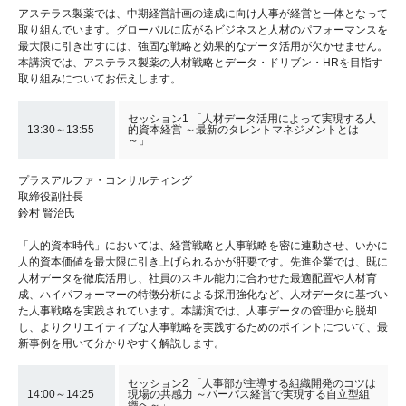
アステラス製薬では、中期経営計画の達成に向け人事が経営と一体となって
取り組んでいます。グローバルに広がるビジネスと人材のパフォーマンスを
最大限に引き出すには、強固な戦略と効果的なデータ活用が欠かせません。
本講演では、アステラス製薬の人材戦略とデータ・ドリブン・HRを目指す
取り組みについてお伝えします。
セッション1 「人材データ活用によって実現する人
13:30～13:55
的資本経営 ～最新のタレントマネジメントとは
～」
プラスアルファ・コンサルティング
取締役副社長
鈴村 賢治氏
「人的資本時代」においては、経営戦略と人事戦略を密に連動させ、いかに
人的資本価値を最大限に引き上げられるかが肝要です。先進企業では、既に
人材データを徹底活用し、社員のスキル能力に合わせた最適配置や人材育
成、ハイパフォーマーの特徴分析による採用強化など、人材データに基づい
た人事戦略を実践されています。本講演では、人事データの管理から脱却
し、よりクリエイティブな人事戦略を実践するためのポイントについて、最
新事例を用いて分かりやすく解説します。
セッション2 「人事部が主導する組織開発のコツは
14:00～14:25
現場の共感力 ～パーパス経営で実現する自立型組
織へ～」