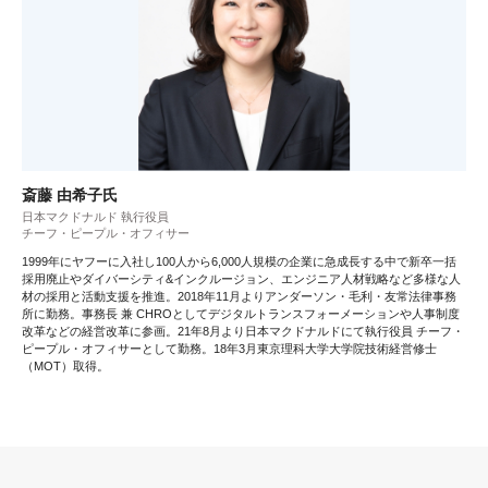
斎藤 由希子氏
日本マクドナルド 執行役員
チーフ・ピープル・オフィサー
1999年にヤフーに入社し100人から6,000人規模の企業に急成長する中で新卒一括
採用廃止やダイバーシティ&インクルージョン、エンジニア人材戦略など多様な人
材の採用と活動支援を推進。2018年11月よりアンダーソン・毛利・友常法律事務
所に勤務。事務長 兼 CHROとしてデジタルトランスフォーメーションや人事制度
改革などの経営改革に参画。21年8月より日本マクドナルドにて執行役員 チーフ・
ピープル・オフィサーとして勤務。18年3月東京理科大学大学院技術経営修士
（MOT）取得。