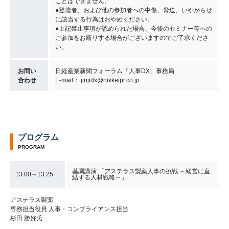
ことはできません。
●登壇者、および他の参加者への中傷、脅迫、いやがらせ
に該当する行為はおやめください。
●上記禁止事項が認められた場合、今後のセミナー等への
ご参加をお断りする場合がございますのでご了承くださ
い。
お問い
日経産業新聞フォーラム「人事DX」事務局
合わせ
E-mail： jinjidx@nikkeipr.co.jp
プログラム
PROGRAM
基調講演 「アステラス製薬人事の挑戦 ～経営に直
13:00～13:25
結する人材戦略～」
アステラス製薬
専務担当役員 人事・コンプライアンス担当
杉田 勝好氏