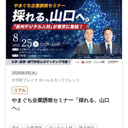
2026/8/25(火)
大手町プレイス ホール＆カンファレンス
リアル
やまぐち企業誘致セミナー「採れる、山口
へ」
学生
企業誘致
デジタル人材
地方創生