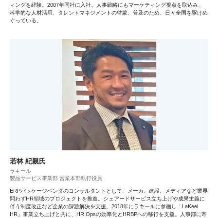
ィングを経験。2007年同社に入社。人事戦略にもマーケティング視点を取込み、
科学的な人材活用、タレントマネジメントの啓蒙、普及のため、日々全国を駆けめ
ぐっている。
若林 紀親氏
ラキール
製品サービス事業部 営業本部執行役員
ERPパッケージベンダのコンサルタントとして、メーカ、建設、メディアなど業界
問わずHR領域のプロジェクトを推進。シェアードサービス立ち上げや成果主義に
伴う制度改正など企業の課題解決を支援。2018年にラキールに参画し「LaKeel
HR」事業立ち上げと共に、HR Opsの効率化とHRBPへの移行を支援。人事部に寄