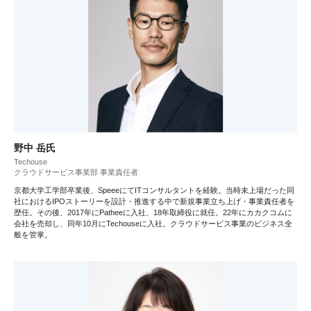
野中 岳氏
Techouse
クラウドサービス事業部 事業責任者
京都大学工学部卒業後、SpeeeにてITコンサルタントを経験。当時未上場だった同
社におけるIPOストーリーを設計・推進する中で新規事業立ち上げ・事業責任者を
歴任。その後、2017年にPatheeに入社、18年取締役に就任。22年にカカクコムに
会社を売却し、同年10月にTechouseに入社。クラウドサービス事業のビジネス全
般を管掌。