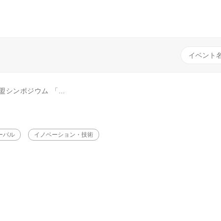
」 スムーズな移行とエネルギーの安定供給を両立するために
ーバル
イノベーション・技術