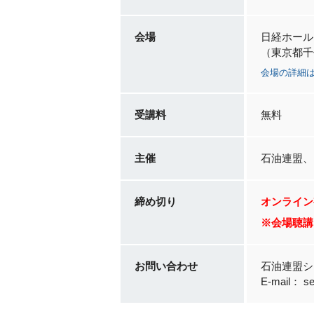
会場
日経ホール
（東京都千代
会場の詳細
受講料
無料
主催
石油連盟、
締め切り
オンライン視聴
※会場聴講
お問い合わせ
石油連盟シ
E-mail： se