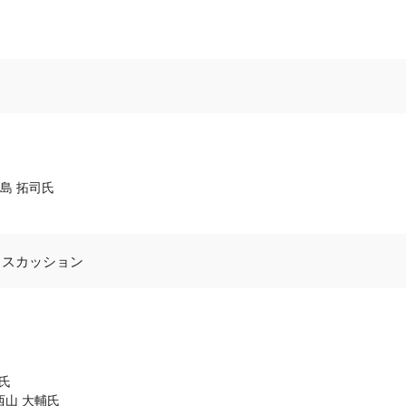
島 拓司氏
ィスカッション
氏
西山 大輔氏