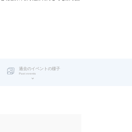
過去のイベントの様子
Past events