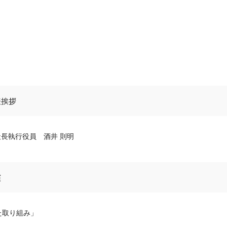
表挨拶
社長執行役員 酒井 則明
演
た取り組み」