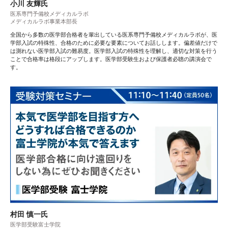
小川 友輝氏
医系専門予備校メディカルラボ
メディカルラボ事業本部長
全国から多数の医学部合格者を輩出している医系専門予備校メディカルラボが、医
学部入試の特殊性、合格のために必要な要素についてお話しします。偏差値だけで
は測れない医学部入試の難易度。医学部入試の特殊性を理解し、適切な対策を行う
ことで合格率は格段にアップします。医学部受験生および保護者必聴の講演会で
す。
村田 慎一氏
医学部受験富士学院