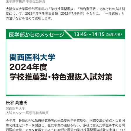
医学部学務課 学務担当係長
大阪公立大学医学部医学科の「学校推薦型選抜」「総合型選抜」それぞれの入試制
度について、2023年度学生募集要領（2022年7月発行）をもとに、「一般選抜」と
の違いなどを含めて説明します。
松谷 高志氏
関西医科大学
入試センター 医学部担当職員
今年度、最新のがん治療研究施設の光免疫医学研究所や、国際交流の拠点となる国
際化推進センターを開設し、更に学費の減額を行い、多様に富んだ学生を求める関
西医科大学。それを象徴するように4種類8区分の学校推薦型選抜試験を実施してい