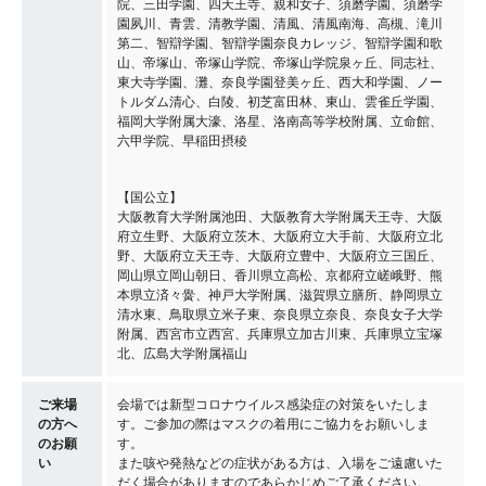
院、三田学園、四天王寺、親和女子、須磨学園、須磨学
園夙川、青雲、清教学園、清風、清風南海、高槻、滝川
第二、智辯学園、智辯学園奈良カレッジ、智辯学園和歌
山、帝塚山、帝塚山学院、帝塚山学院泉ヶ丘、同志社、
東大寺学園、灘、奈良学園登美ヶ丘、西大和学園、ノー
トルダム清心、白陵、初芝富田林、東山、雲雀丘学園、
福岡大学附属大濠、洛星、洛南高等学校附属、立命館、
六甲学院、早稲田摂稜
【国公立】
大阪教育大学附属池田、大阪教育大学附属天王寺、大阪
府立生野、大阪府立茨木、大阪府立大手前、大阪府立北
野、大阪府立天王寺、大阪府立豊中、大阪府立三国丘、
岡山県立岡山朝日、香川県立高松、京都府立嵯峨野、熊
本県立済々黌、神戸大学附属、滋賀県立膳所、静岡県立
清水東、鳥取県立米子東、奈良県立奈良、奈良女子大学
附属、西宮市立西宮、兵庫県立加古川東、兵庫県立宝塚
北、広島大学附属福山
ご来場
会場では新型コロナウイルス感染症の対策をいたしま
の方へ
す。ご参加の際はマスクの着用にご協力をお願いしま
のお願
す。
い
また咳や発熱などの症状がある方は、入場をご遠慮いた
だく場合がありますのであらかじめご了承ください。