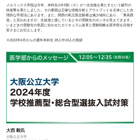
メルリックス学院は今年、本科生の8.5割（※）が一次合格を果たすという破竹の
快進撃を果たしました。その要因は正確な情報分析とアウトプットを主体にした合
理的な学習法にあります。また、関西の私立医志願者は減少傾向にあり、「東高西
低」と言われますが、生徒達と接していると今の受験生のホンネが見えてきます。
いまどきの受験生の気質に合わせたカリキュラム改革と受験戦略を医学部を目指す
皆さまにお伝えします。
※2022年4月からの通年本科生 28人中24人の実績
大西 毅氏
大阪公立大学