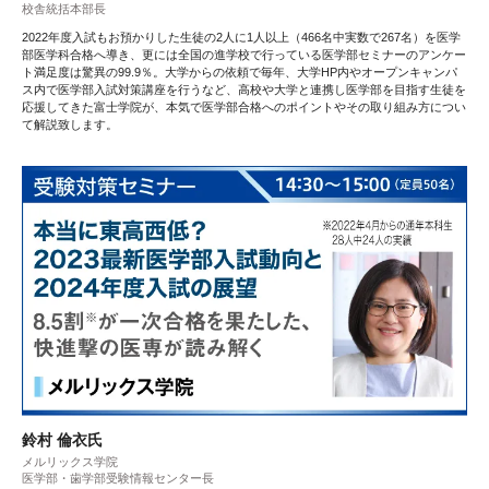
校舎統括本部長
2022年度入試もお預かりした生徒の2人に1人以上（466名中実数で267名）を医学
部医学科合格へ導き、更には全国の進学校で行っている医学部セミナーのアンケー
ト満足度は驚異の99.9％。大学からの依頼で毎年、大学HP内やオープンキャンパ
ス内で医学部入試対策講座を行うなど、高校や大学と連携し医学部を目指す生徒を
応援してきた富士学院が、本気で医学部合格へのポイントやその取り組み方につい
て解説致します。
鈴村 倫衣氏
メルリックス学院
医学部・歯学部受験情報センター長