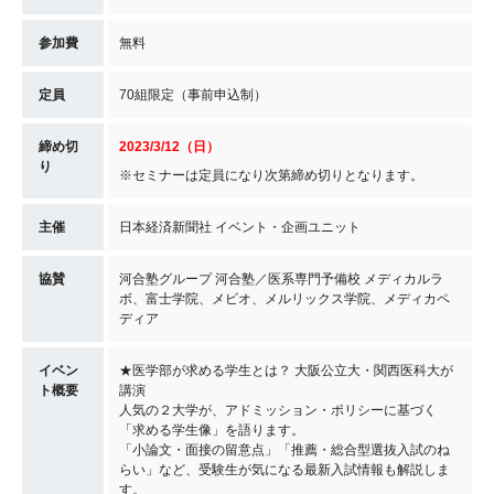
参加費
無料
定員
70組限定（事前申込制）
締め切
2023
/3/12
（日）
り
※セミナーは定員になり次第締め切りとなります。
主催
日本経済新聞社 イベント・企画ユニット
協賛
河合塾グループ 河合塾／医系専門予備校 メディカルラ
ボ、富士学院、メビオ、メルリックス学院、メディカペ
ディア
イベン
★医学部が求める学生とは？ 大阪公立大・関西医科大が
ト概要
講演
人気の２大学が、アドミッション・ポリシーに基づく
「求める学生像」を語ります。
「小論文・面接の留意点」「推薦・総合型選抜入試のね
らい」など、受験生が気になる最新入試情報も解説しま
す。