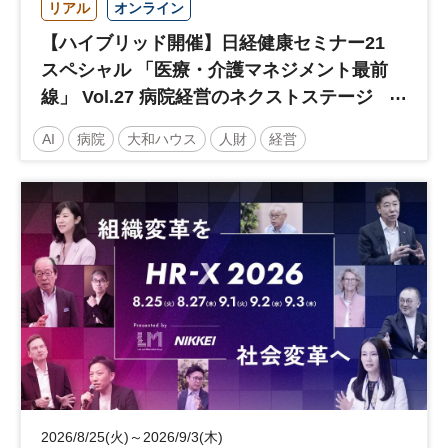
リアル
オンライン
【ハイブリッド開催】日経健康セミナー21
スペシャル 「医療・介護マネジメント最前
線」 Vol.27 病院経営のネクストステージ
～診療報酬改定のその先 AI・DX・人財戦
AI
病院
大和ハウス
人財
経営
略で描く持続可能な未来へ～
医療・介護マネジメント
医療
人材
人材戦略
日経健康セミナー
病院経営
DX
診療報酬
参加無料
土日祝開催
2026/8/25(火)～2026/9/3(木)