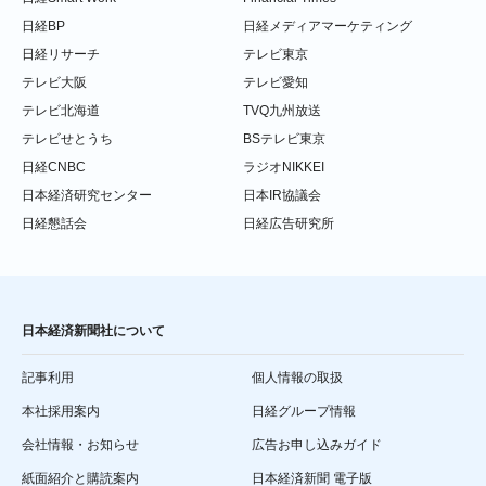
日経BP
日経メディアマーケティング
日経リサーチ
テレビ東京
テレビ大阪
テレビ愛知
テレビ北海道
TVQ九州放送
テレビせとうち
BSテレビ東京
日経CNBC
ラジオNIKKEI
日本経済研究センター
日本IR協議会
日経懇話会
日経広告研究所
日本経済新聞社について
記事利用
個人情報の取扱
本社採用案内
日経グループ情報
会社情報・お知らせ
広告お申し込みガイド
紙面紹介と購読案内
日本経済新聞 電子版