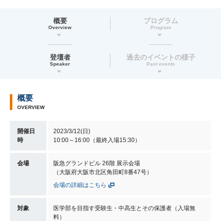
概要
プログラム
Overview
Program
登壇者
過去のイベントの様子
Speaker
Past events
概要
OVERVIEW
開催日
2023/3/12(日)
時
10:00～16:00（最終入場15:30）
会場
阪急グランドビル 26階 展示会場
（大阪府大阪市北区角田町8番47号）
会場の詳細はこちら
対象
医学部を目指す受験生・中高生とその保護者（入場無
料）