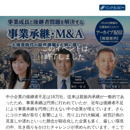
リンクをコピー
中小企業の後継者不足は18万社。従来は親族内承継が一般的であ
ったため、事業承継は円滑に行われていたが、近年は後継者不足
により事業承継を円滑に行えない中小企業が増えています。さら
にコロナ禍が長引く影響により、売り上げの大幅減、経営計画の
見直しや遅れといった懸念が顕在化した企業も多く、厳しい環境
の中、生き残りをかけたチャレンジが求められています。そこで