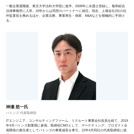
一般企業退職後、東京大学法科大学院に進学。2008年に弁護士登録し、敬和綜合
法律事務所に入所。20年からは同所のパートナーに就任。現在、上場会社2社の社
外監査役を務めるほか、企業法務、事業再生・倒産、M&Aなどを積極的に手掛け
る。
神瀬 悠一氏
バトンズ 代表取締役
ITエンジニア、コンサルティングファーム、リクルート事業会社役員を経て、2019
年4月バトンズ創業期に参画。取締役CMOとして、マーケティング、プロダクト企
画開発の責任者としてバトンズの事業成長を牽引。22年4月同社の代表取締役に就