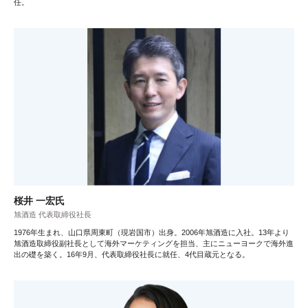
任。
桜井 一宏氏
旭酒造 代表取締役社長
1976年生まれ、山口県周東町（現岩国市）出身。2006年旭酒造に入社。13年より
旭酒造取締役副社長として海外マーケティングを担当、主にニューヨークで海外進
出の礎を築く。16年9月、代表取締役社長に就任、4代目蔵元となる。