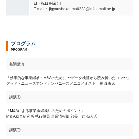
日・祝日を除く）
E-mail： jigyoushokei-ma0228@info.email.ne.jp
プログラム
PROGRAM
基調講演
「効率的な事業継承・M&Aのために 〜データ検証から読み解いたコツ〜」
グッド・ニュースアンドカンパニーズ／エコノミスト 崔 真淑氏
講演①
「M&Aによる事業承継成功のためのポイント」
M＆A総合研究所 執行役員 企業情報部 部長 辻 亮人氏
講演②