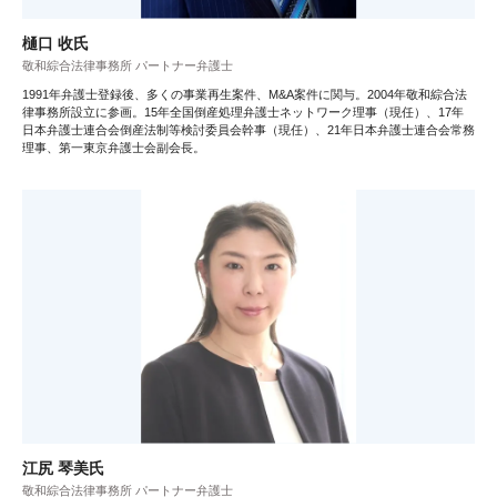
樋口 收氏
敬和綜合法律事務所 パートナー弁護士
1991年弁護士登録後、多くの事業再生案件、M&A案件に関与。2004年敬和綜合法
律事務所設立に参画。15年全国倒産処理弁護士ネットワーク理事（現任）、17年
日本弁護士連合会倒産法制等検討委員会幹事（現任）、21年日本弁護士連合会常務
理事、第一東京弁護士会副会長。
江尻 琴美氏
敬和綜合法律事務所 パートナー弁護士