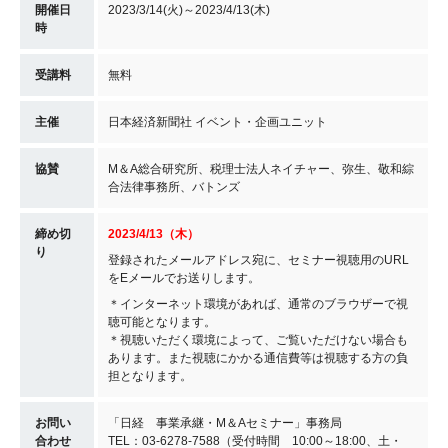
開催日
2023/3/14(火)～2023/4/13(木)
時
受講料
無料
主催
日本経済新聞社 イベント・企画ユニット
協賛
M＆A総合研究所、税理士法人ネイチャー、弥生、敬和綜
合法律事務所、バトンズ
締め切
2023/4/13（木）
り
登録されたメールアドレス宛に、セミナー視聴用のURL
をEメールでお送りします。
＊インターネット環境があれば、通常のブラウザーで視
聴可能となります。
＊視聴いただく環境によって、ご覧いただけない場合も
あります。また視聴にかかる通信費等は視聴する方の負
担となります。
お問い
「日経 事業承継・M＆Aセミナー」事務局
合わせ
TEL：03-6278-7588（受付時間 10:00～18:00、土・