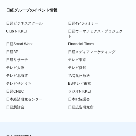
日経グループのイベント情報
日経ビジネススクール
日経4946セミナー
Club NIKKEI
日経ウーマノミクス・プロジェク
ト
日経Smart Work
Financial Times
日経BP
日経メディアマーケティング
日経リサーチ
テレビ東京
テレビ大阪
テレビ愛知
テレビ北海道
TVQ九州放送
テレビせとうち
BSテレビ東京
日経CNBC
ラジオNIKKEI
日本経済研究センター
日本IR協議会
日経懇話会
日経広告研究所