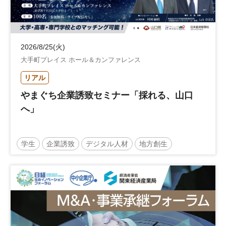
2026/8/25(火)
大手町プレイス ホール＆カンファレンス
リアル
やまぐち企業誘致セミナー「採れる、山口
へ」
学生
企業誘致
デジタル人材
地方創生
企業立地
人材育成
経営者
交流会付き
地域活性化
自治体