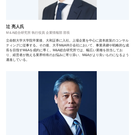
辻 亮人氏
M＆A総合研究所 執行役員 企業情報部 部長
立命館大学大学院卒業後、大和証券に入社。上場企業を中心に資本政策のコンサル
ティングに従事する。その後、大手M&A仲介会社において、事業承継や戦略的な成
長を目指すM&Aを成約に導く。M&A総合研究所では、幅広い業種を担当してお
り、経営者が抱える業界特有のお悩みに寄り添い、M&Aがより良いものになるよう
邁進している。