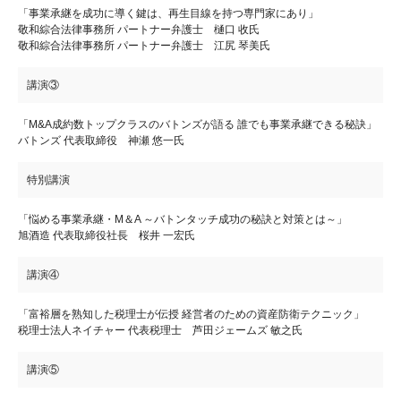
「事業承継を成功に導く鍵は、再生目線を持つ専門家にあり」
敬和綜合法律事務所 パートナー弁護士 樋口 收氏
敬和綜合法律事務所 パートナー弁護士 江尻 琴美氏
講演③
「M&A成約数トップクラスのバトンズが語る 誰でも事業承継できる秘訣」
バトンズ 代表取締役 神瀬 悠一氏
特別講演
「悩める事業承継・M＆A ～バトンタッチ成功の秘訣と対策とは～」
旭酒造 代表取締役社長 桜井 一宏氏
講演④
「富裕層を熟知した税理士が伝授 経営者のための資産防衛テクニック」
税理士法人ネイチャー 代表税理士 芦田ジェームズ 敏之氏
講演⑤