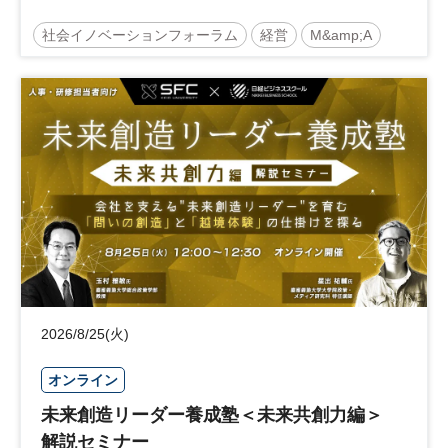
社会イノベーションフォーラム
経営
M&amp;A
事業承継
中堅中小企業
日経社会イノベーションフォーラム
参加無料
2026/8/25(火)
オンライン
未来創造リーダー養成塾＜未来共創力編＞
解説セミナー