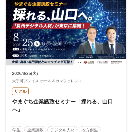
2026/8/25(火)
大手町プレイス ホール＆カンファレンス
リアル
やまぐち企業誘致セミナー「採れる、山口
へ」
学生
企業誘致
デジタル人材
地方創生