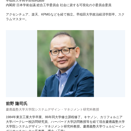
早稲田大学商学部招聘講師
内閣府 日本学術会議 総合工学委員会 社会に資する可視化の小委員会委員
アクセンチュア、楽天、KPMGなどを経て独立。早稲田大学政治経済学部卒。スク
ラムマスター。
前野 隆司氏
慶應義塾大学大学院システムデザイン・マネジメント研究科教授
1984年東京工業大学卒業、86年同大学修士課程修了。キヤノン、カリフォルニア
大学バークレー校訪問研究員、ハーバード大学訪問教授等を経て現在慶應義塾大学
大学院システムデザイン・マネジメント研究科教授。慶應義塾大学ウェルビーイン
グリサーチセンター長兼務。博士（工学）。