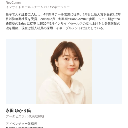
RevComm
インサイドセールスチーム SDRマネージャー
新卒で大和証券に入社し、4年間リテール営業に従事。1年目は新人賞を受賞し2年
目以降毎期社長を受賞。2019年2月、創業期のRevCommに参画。シード期は一気
通貫型のSales に従事し2020年5月インサイドセールスの立ち上げをし分業体制の
礎を構築。現在は新入社員の採用・イネーブルメントに注力している。
永田 ゆかり氏
データビズラボ 代表取締役
アドベンチャー取締役