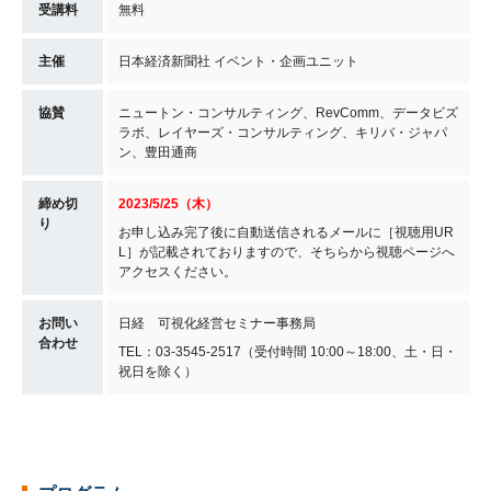
受講料
無料
主催
日本経済新聞社 イベント・企画ユニット
協賛
ニュートン・コンサルティング、RevComm、データビズ
ラボ、レイヤーズ・コンサルティング、キリバ・ジャパ
ン、豊田通商
締め切
2023/5/25（木）
り
お申し込み完了後に自動送信されるメールに［視聴用UR
L］が記載されておりますので、そちらから視聴ページへ
アクセスください。
お問い
日経 可視化経営セミナー事務局
合わせ
TEL：03-3545-2517（受付時間 10:00～18:00、土・日・
祝日を除く）