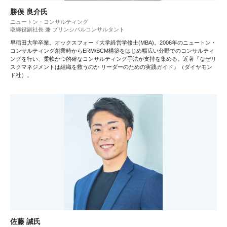
勝俣 良介氏
ニュートン・コンサルティング
取締役副社長 兼 プリンシパルコンサルタント
早稲田大学卒業。オックスフォード大学経営学修士(MBA)。2006年のニュートン・
コンサルティング創業時からERM/BCM構築をはじめ幅広い分野でのコンサルティ
ングを行い、柔軟かつ的確なコンサルティング手法が支持を集める。近著『なぜリ
スクマネジメントは組織を救うのか リーダーのための実践ガイド』（ダイヤモン
ド社）。
佐藤 誠氏