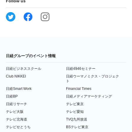
Follow us
日経グループのイベント情報
日経ビジネススクール
日経4946セミナー
Club NIKKEI
日経ウーマノミクス・プロジェク
ト
日経Smart Work
Financial Times
日経BP
日経メディアマーケティング
日経リサーチ
テレビ東京
テレビ大阪
テレビ愛知
テレビ北海道
TVQ九州放送
テレビせとうち
BSテレビ東京