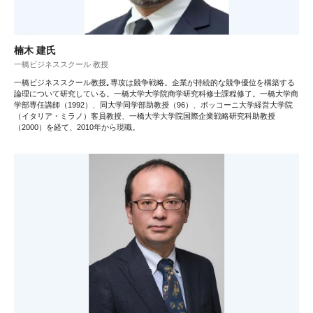
楠木 建氏
一橋ビジネススクール 教授
一橋ビジネススクール教授｡専攻は競争戦略。企業が持続的な競争優位を構築する
論理について研究している。一橋大学大学院商学研究科修士課程修了。一橋大学商
学部専任講師（1992）、同大学同学部助教授（96）、ボッコーニ大学経営大学院
（イタリア・ミラノ）客員教授、一橋大学大学院国際企業戦略研究科助教授
（2000）を経て、2010年から現職。