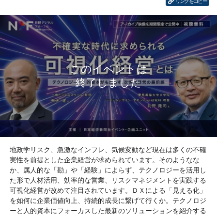
リンクをコピー
地政学リスク、急激なインフレ、気候変動など現在は多くの不確
実性を前提とした企業経営が求められています。そのようなな
か、属人的な「勘」や「経験」によらず、テクノロジーを活用し
た形で人材活用、効率的な営業、リスクマネジメントを実践する
可視化経営が改めて注目されています。ＤＸによる「見える化」
を如何に企業価値向上、持続的成長に繋げて行くか。テクノロジ
ーと人的資本にフォーカスした最新のソリューションを紹介する