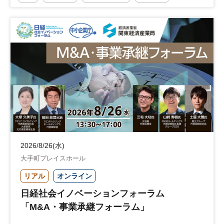
企業立地
人材育成
経営者
交流会付き
地域活性化
自治体
2026/8/26(水)
大手町プレイスホール
リアル
オンライン
日経社会イノベーションフォーラム
「M&A・事業承継フォーラム」