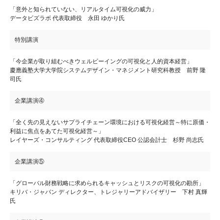
「意外と知られていない、リアルタイム可視化の威力」
データビズラボ 代表取締役 永田 ゆかり氏
特別講演
「今企業が取り組むべきウェルビーイングの可視化と人的資本経営」
慶應義塾大学大学院システムデザイン・マネジメント研究科教授 前野 隆
司氏
企業講演④
「全く先の見えないサプライチェーン環境における可視化経営～特に原価・
利益に焦点をあてた可視化経営～」
レイヤーズ・コンサルティング 代表取締役CEO 公認会計士 杉野 尚志氏
企業講演⑤
「グローバル財務戦略に求められるキャッシュとリスクの可視化の勘所」
キリバ・ジャパン ディレクター、トレジャリーアドバイザリー 下村 真輝
氏