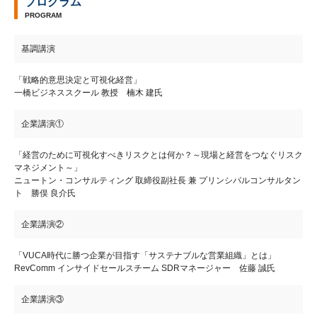
プログラム
PROGRAM
基調講演
「戦略的意思決定と可視化経営」
一橋ビジネススクール 教授 楠木 建氏
企業講演①
「経営のために可視化すべきリスクとは何か？～現場と経営をつなぐリスク
マネジメント～」
ニュートン・コンサルティング 取締役副社長 兼 プリンシパルコンサルタン
ト 勝俣 良介氏
企業講演②
「VUCA時代に勝つ企業が目指す「サステナブルな営業組織」とは」
RevComm インサイドセールスチーム SDRマネージャー 佐藤 誠氏
企業講演③