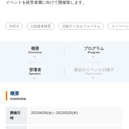
イベントを経営者層に向けて開催致します。
VUCA
人的資本経営
日経デジタルフォーラム
イノベーシ
概要
プログラム
Overview
Program
登壇者
過去のイベントの様子
Speaker
Past events
概要
OVERVIEW
開催日
2023/4/26(水)～2023/5/25(木)
時