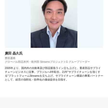
廣田 晶久氏
豊田通商
グローバル部品米州・欧州部 StreamsプロジェクトG グループリーダー
2005年より、国内外の自動車及び部品製造ライン立ち上げと、量産部品サプライ
チェーンビジネスに従事。ブラジルへ6年駐在。21年‟サプライチェーンを強くす
る”プラットフォームStreamsを立ち上げ。サプライチェーン構築の事業パートナー
として、経営の強靭化・効率化の価値提供を目指す。