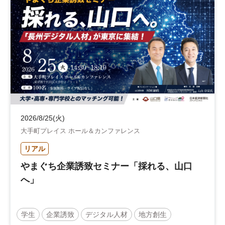
2026/8/25(火)
大手町プレイス ホール＆カンファレンス
リアル
やまぐち企業誘致セミナー「採れる、山口
へ」
学生
企業誘致
デジタル人材
地方創生