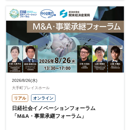
企業立地
人材育成
経営者
交流会付き
地域活性化
自治体
2026/8/26(水)
大手町プレイスホール
リアル
オンライン
日経社会イノベーションフォーラム
「M&A・事業承継フォーラム」