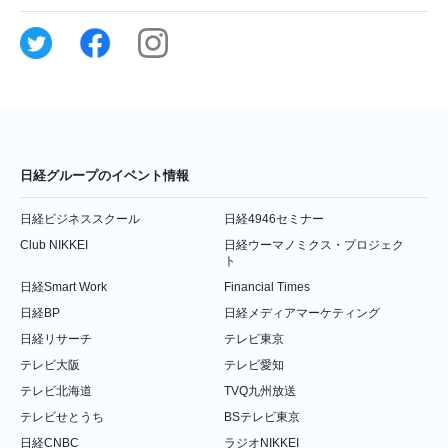
日経グループのイベント情報
日経ビジネススクール
日経4946セミナー
Club NIKKEI
日経ウーマノミクス・プロジェク
ト
日経Smart Work
Financial Times
日経BP
日経メディアマーケティング
日経リサーチ
テレビ東京
テレビ大阪
テレビ愛知
テレビ北海道
TVQ九州放送
テレビせとうち
BSテレビ東京
日経CNBC
ラジオNIKKEI