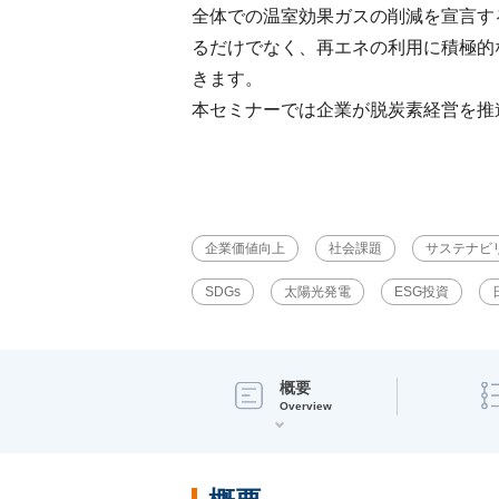
全体での温室効果ガスの削減を宣言す
るだけでなく、再エネの利用に積極的
きます。
本セミナーでは企業が脱炭素経営を推
企業価値向上
社会課題
サステナビ
SDGs
太陽光発電
ESG投資
概要
Overview