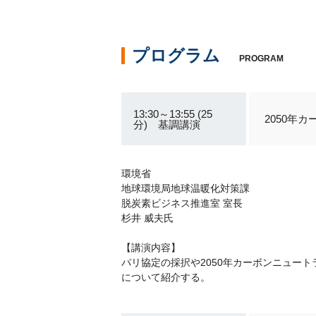
プログラム
PROGRAM
13:30～13:55 (25
2050年
分) 基調講演
環境省
地球環境局地球温暖化対策課
脱炭素ビジネス推進室 室長
杉井 威夫氏
【講演内容】
パリ協定の採択や2050年カーボンニュー
について紹介する。