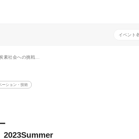
サプライチェーン全体での企業の脱炭素経営～
ベーション・技術
ー
023Summer