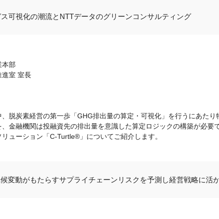
ス可視化の潮流とNTTデータのグリーンコンサルティング
業本部
進室 室長
、脱炭素経営の第一歩「GHG排出量の算定・可視化」を行うにあたり特に
を、金融機関は投融資先の排出量を意識した算定ロジックの構築が必要
ューション「C-Turtle®」についてご紹介します。
気候変動がもたらすサプライチェーンリスクを予測し経営戦略に活