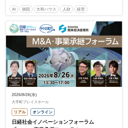
～診療報酬改定のその先 AI・DX・人財戦
AI
病院
大和ハウス
人財
経営
略で描く持続可能な未来へ～
医療・介護マネジメント
医療
人材
人材戦略
日経健康セミナー
病院経営
DX
診療報酬
参加無料
土日祝開催
2026/8/26(水)
大手町プレイスホール
リアル
オンライン
日経社会イノベーションフォーラム