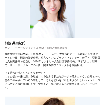
前波 美由紀氏
サントリーホールディングス 大阪・関西万博準備室長
大阪大学文学部卒業。1993年サントリー入社。大阪市内のビール営業としてスタ
ートした後、酒類の販促企画、輸入ワインのブランドマネジャー、若手・中堅社員
の人材開発等を担当し、2014年サントリー文化財団事務局長。22年3月より現職
で、サントリーグループの大阪・関西万博プロジェクトを統括担当。
＜Ｚ世代の皆さんへのメッセージ＞
人と自然の未来に思いを馳せ、今を生きる私たちが一歩を踏み出そう。自然と水の
恵みに生かされている企業として、そんな思いを〈水と生きる〉というメッセージ
に込めて万博に参加します。皆さまと一緒に考えるこの機会を楽しみにしていま
す。