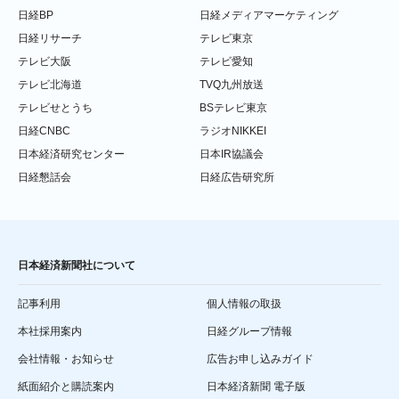
日経BP
日経メディアマーケティング
日経リサーチ
テレビ東京
テレビ大阪
テレビ愛知
テレビ北海道
TVQ九州放送
テレビせとうち
BSテレビ東京
日経CNBC
ラジオNIKKEI
日本経済研究センター
日本IR協議会
日経懇話会
日経広告研究所
日本経済新聞社について
記事利用
個人情報の取扱
本社採用案内
日経グループ情報
会社情報・お知らせ
広告お申し込みガイド
紙面紹介と購読案内
日本経済新聞 電子版