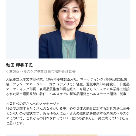
秋田 理香子氏
小林製薬 ヘルスケア事業部 新市場開発部 部長
大阪市立大学文学部卒業。1992年小林製薬入社。マーケティング部開発課に配属
後、ブランドマネージャー、海外（アメリカ）駐在、通販事業部を経験し、日用品
マーケティング部長、表現品質推進部長を経て、今期よりヘルスケア事業部に新設
された新市場開発部に着任。ヘルスケアの新製品開発とヘルステック開発に従事。
＜Ｚ世代の皆さんへのメッセージ＞
社会で活躍するたくさんの女性がいる中、心や身体の悩みに対する対処方法は意外
と少ないのが現状です。あらゆる人にたくさんの選択肢を提供する未来のヘルスケ
アについて、これからの日本を作っていくZ世代の皆さんと一緒に考えていけたら
と思います。