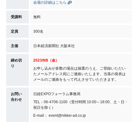
会場の詳細はこちら
受講料
無料
定員
300名
主催
日本経済新聞社 大阪本社
締め切
2023/9/8（金）
り
お申し込みが多数の場合は抽選のうえ、ご登録いただい
たメールアドレス宛にご連絡いたします。当落の発表は
メールのご連絡をもって代えさせていただきます。
お問い
日経EXPOフォーラム事務局
合わせ
TEL：06-4706-1100（受付時間 10:00～18:00、土・日・
祝日を除く）
E-mail： event@nikkei-ad.co.jp