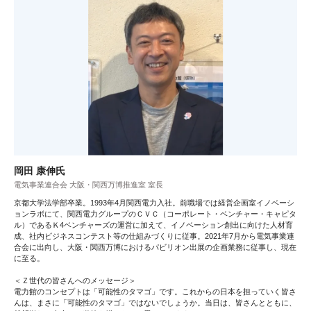
岡田 康伸氏
電気事業連合会 大阪・関西万博推進室 室長
京都大学法学部卒業。1993年4月関西電力入社。前職場では経営企画室イノベーシ
ョンラボにて、関西電力グループのＣＶＣ（コーポレート・ベンチャー・キャピタ
ル）であるＫ4ベンチャーズの運営に加えて、イノベーション創出に向けた人材育
成、社内ビジネスコンテスト等の仕組みづくりに従事。2021年7月から電気事業連
合会に出向し、大阪・関西万博におけるパビリオン出展の企画業務に従事し、現在
に至る。
＜Ｚ世代の皆さんへのメッセージ＞
電力館のコンセプトは「可能性のタマゴ」です。これからの日本を担っていく皆さ
んは、まさに「可能性のタマゴ」ではないでしょうか。当日は、皆さんとともに、