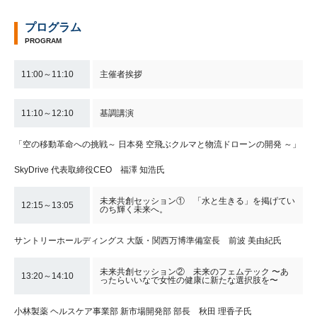
プログラム
PROGRAM
11:00～11:10
主催者挨拶
11:10～12:10
基調講演
「空の移動革命への挑戦～ 日本発 空飛ぶクルマと物流ドローンの開発 ～」
SkyDrive 代表取締役CEO 福澤 知浩氏
未来共創セッション① 「水と生きる」を掲げてい
12:15～13:05
のち輝く未来へ。
サントリーホールディングス 大阪・関西万博準備室長 前波 美由紀氏
未来共創セッション② 未来のフェムテック 〜あ
13:20～14:10
ったらいいなで女性の健康に新たな選択肢を〜
小林製薬 ヘルスケア事業部 新市場開発部 部長 秋田 理香子氏