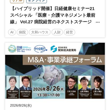
【ハイブリッド開催】日経健康セミナー21
スペシャル 「医療・介護マネジメント最前
線」 Vol.27 病院経営のネクストステージ
～診療報酬改定のその先 AI・DX・人財戦
AI
病院
大和ハウス
人財
経営
略で描く持続可能な未来へ～
医療・介護マネジメント
医療
人材
人材戦略
日経健康セミナー
病院経営
DX
診療報酬
参加無料
土日祝開催
2026/8/26(水)