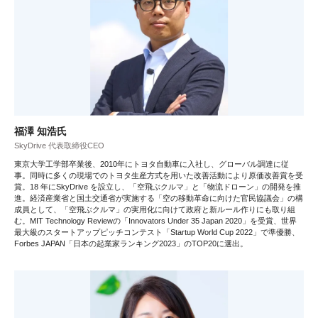
福澤 知浩氏
SkyDrive 代表取締役CEO
東京大学工学部卒業後、2010年にトヨタ自動車に入社し、グローバル調達に従
事。同時に多くの現場でのトヨタ生産方式を用いた改善活動により原価改善賞を受
賞。18 年にSkyDrive を設立し、「空飛ぶクルマ」と「物流ドローン」の開発を推
進。経済産業省と国土交通省が実施する「空の移動革命に向けた官民協議会」の構
成員として、「空飛ぶクルマ」の実用化に向けて政府と新ルール作りにも取り組
む。MIT Technology Reviewの「Innovators Under 35 Japan 2020」を受賞、世界
最大級のスタートアップピッチコンテスト「Startup World Cup 2022」で準優勝、
Forbes JAPAN「日本の起業家ランキング2023」のTOP20に選出。