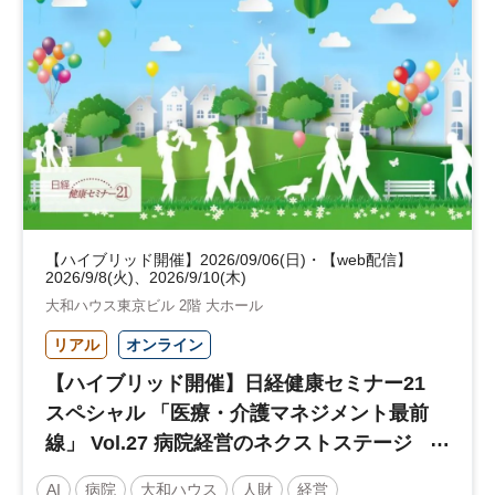
【ハイブリッド開催】2026/09/06(日)・【web配信】
2026/9/8(火)、2026/9/10(木)
大和ハウス東京ビル 2階 大ホール
リアル
オンライン
【ハイブリッド開催】日経健康セミナー21
スペシャル 「医療・介護マネジメント最前
線」 Vol.27 病院経営のネクストステージ
～診療報酬改定のその先 AI・DX・人財戦
AI
病院
大和ハウス
人財
経営