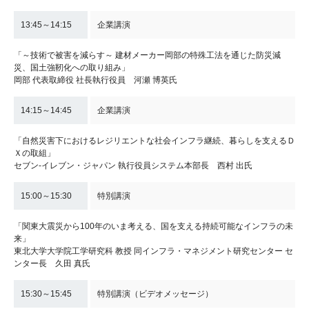
13:45～14:15
企業講演
「～技術で被害を減らす～ 建材メーカー岡部の特殊工法を通じた防災減
災、国土強靭化への取り組み」
岡部 代表取締役 社長執行役員 河瀬 博英氏
14:15～14:45
企業講演
「自然災害下におけるレジリエントな社会インフラ継続、暮らしを支えるＤ
Ｘの取組」
セブン‐イレブン・ジャパン 執行役員システム本部長 西村 出氏
15:00～15:30
特別講演
「関東大震災から100年のいま考える、国を支える持続可能なインフラの未
来」
東北大学大学院工学研究科 教授 同インフラ・マネジメント研究センター セ
ンター長 久田 真氏
15:30～15:45
特別講演（ビデオメッセージ）