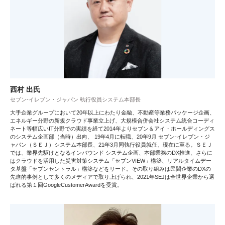
西村 出氏
セブン‐イレブン・ジャパン 執行役員システム本部長
大手企業グループにおいて20年以上にわたり金融、不動産等業務パッケージ企画、
エネルギー分野の新規クラウド事業立上げ、大規模合併会社システム統合コーディ
ネート等幅広いIT分野での実績を経て2014年よりセブン＆アイ・ホールディングス
のシステム企画部（当時）出向、 19年4月に転職、20年9月 セブン‐イレブン・ジ
ャパン（ＳＥＪ）システム本部長、21年3月同執行役員就任、現在に至る。ＳＥＪ
では、業界先駆けとなるインバウンド システム企画、本部業務のDX推進、さらに
はクラウドを活用した災害対策システム「セブンVIEW」構築、リアルタイムデー
タ基盤「セブンセントラル」構築などをリード。その取り組みは民間企業のDXの
先進的事例として多くのメディアで取り上げられ、2021年SEJは全世界企業から選
ばれる第１回GoogleCustomerAwardを受賞。