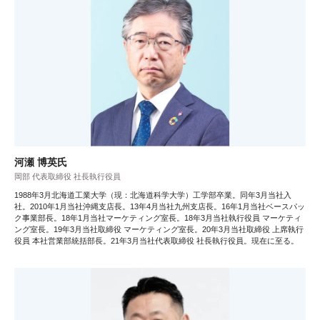
河瀬 博英氏
岡部 代表取締役 社長執行役員
1988年3月北海道工業大学（現：北海道科学大学）工学部卒業。同年3月当社入
社。2010年1月当社沖縄支店長。13年4月当社九州支店長。16年1月当社ベースパッ
ク事業部長。18年1月当社マーケティング室長。18年3月当社執行役員 マーケティ
ング室長。19年3月当社取締役 マーケティング室長。20年3月当社取締役 上席執行
役員 本社営業部統括部長。21年3月当社代表取締役 社長執行役員。現在に至る。