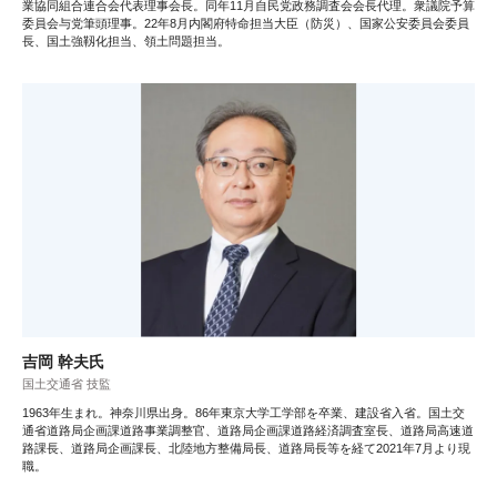
業協同組合連合会代表理事会長。同年11月自民党政務調査会会長代理。衆議院予算
委員会与党筆頭理事。22年8月内閣府特命担当大臣（防災）、国家公安委員会委員
長、国土強靱化担当、領土問題担当。
吉岡 幹夫氏
国土交通省 技監
1963年生まれ。神奈川県出身。86年東京大学工学部を卒業、建設省入省。国土交
通省道路局企画課道路事業調整官、道路局企画課道路経済調査室長、道路局高速道
路課長、道路局企画課長、北陸地方整備局長、道路局長等を経て2021年7月より現
職。