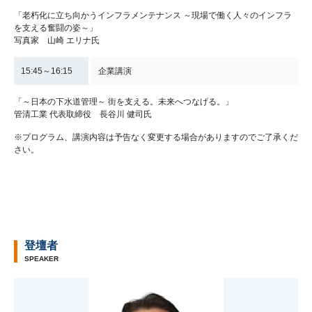
「老朽化に立ち向かうインフラメンテナンス ～現場で働く人々のインフラ
を支える奮闘の姿～」
写真家 山崎 エリナ氏
15:45～16:15
企業講演
「～日本の下水道管理～ 街を支える。未来へつなげる。」
管清工業 代表取締役 長谷川 健司氏
※プログラム、講演内容は予告なく変更する場合がありますのでご了承くだ
さい。
登壇者
SPEAKER