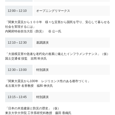
12:00～12:10
オープニングリマークス
「関東大震災から１００年 様々な災害から国民を守り、安心して暮らせる
社会を実現するには」
内閣府特命担当大臣（防災） 谷 公一氏
12:10～12:30
基調講演
「大規模災害や急速な老朽化の進展に備えたインフラメンテナンス」（仮）
国土交通省 技監 吉岡 幹夫氏
12:30～13:00
特別講演
「関東大震災から100年 レジリエンス性のある都市づくり」
名古屋大学 名誉教授 福和 伸夫氏
13:15～13:45
特別講演
「日本の木造建築と防災の歴史」（仮）
東京大学大学院 工学系研究科教授 藤田 香織氏