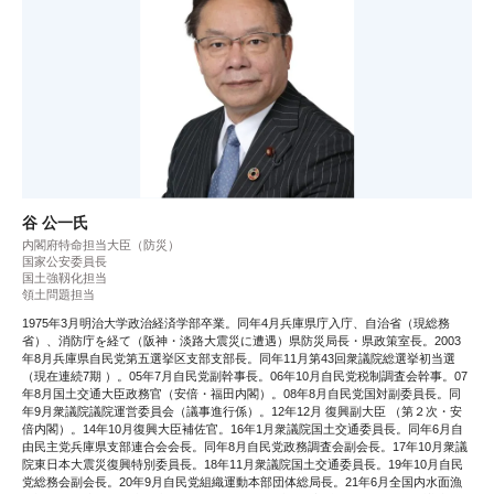
谷 公一氏
内閣府特命担当大臣（防災）
国家公安委員長
国土強靱化担当
領土問題担当
1975年3月明治大学政治経済学部卒業。同年4月兵庫県庁入庁、自治省（現総務
省）、消防庁を経て（阪神・淡路大震災に遭遇）県防災局長・県政策室長。2003
年8月兵庫県自民党第五選挙区支部支部長。同年11月第43回衆議院総選挙初当選
（現在連続7期 ）。05年7月自民党副幹事長。06年10月自民党税制調査会幹事。07
年8月国土交通大臣政務官（安倍・福田内閣）。08年8月自民党国対副委員長。同
年9月衆議院議院運営委員会（議事進行係）。12年12月 復興副大臣 （第２次・安
倍内閣）。14年10月復興大臣補佐官。16年1月衆議院国土交通委員長。同年6月自
由民主党兵庫県支部連合会会長。同年8月自民党政務調査会副会長。17年10月衆議
院東日本大震災復興特別委員長。18年11月衆議院国土交通委員長。19年10月自民
党総務会副会長。20年9月自民党組織運動本部団体総局長。21年6月全国内水面漁