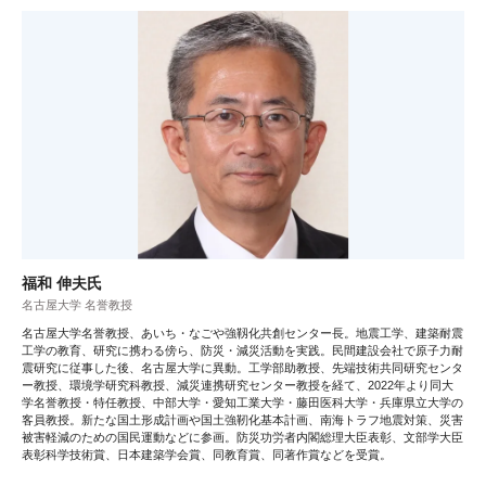
福和 伸夫氏
名古屋大学 名誉教授
名古屋大学名誉教授、あいち・なごや強靱化共創センター長。地震工学、建築耐震
工学の教育、研究に携わる傍ら、防災・減災活動を実践。民間建設会社で原子力耐
震研究に従事した後、名古屋大学に異動。工学部助教授、先端技術共同研究センタ
ー教授、環境学研究科教授、減災連携研究センター教授を経て、2022年より同大
学名誉教授・特任教授、中部大学・愛知工業大学・藤田医科大学・兵庫県立大学の
客員教授。新たな国土形成計画や国土強靭化基本計画、南海トラフ地震対策、災害
被害軽減のための国民運動などに参画。防災功労者内閣総理大臣表彰、文部学大臣
表彰科学技術賞、日本建築学会賞、同教育賞、同著作賞などを受賞。