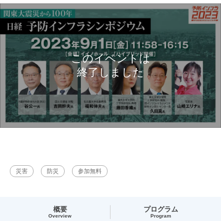
災害
防災
参加無料
概要
プログラム
Overview
Program