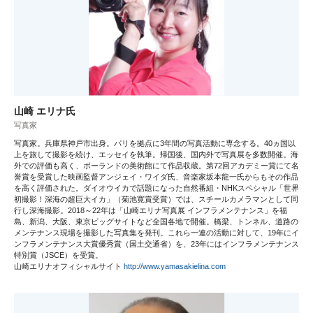
山崎 エリナ氏
写真家
写真家。兵庫県神戸市出身。パリを拠点に3年間の写真活動に専念する。40ヵ国以
上を旅して撮影を続け、エッセイを執筆。帰国後、国内外で写真展を多数開催。海
外での評価も高く、ポーランドの美術館にて作品収蔵。第72回アカデミー賞にて名
誉賞を受賞した映画監督アンジェイ・ワイダ氏、音楽家坂本龍一氏からもその作品
を高く評価された。ダイオウイカで話題になった自然番組・NHKスペシャル「世界
初撮影！深海の超巨大イカ」（菊池寛賞受賞）では、スチールカメラマンとして同
行し深海撮影。2018～22年は「山崎エリナ写真展 インフラメンテナンス」を福
島、新潟、大阪、東京ビッグサイトなど全国各地で開催。橋梁、トンネル、道路の
メンテナンス現場を撮影した写真集を発刊。これら一連の活動に対して、19年にイ
ンフラメンテナンス大賞優秀賞（国土交通省）を、23年にはインフラメンテナンス
特別賞（JSCE）を受賞。
山崎エリナオフィシャルサイト
http://www.yamasakielina.com