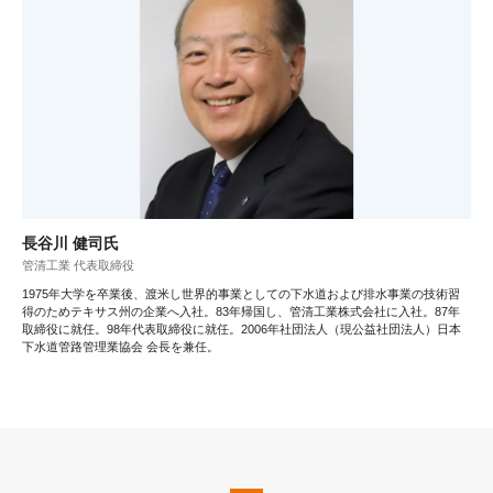
長谷川 健司氏
管清工業 代表取締役
1975年大学を卒業後、渡米し世界的事業としての下水道および排水事業の技術習
得のためテキサス州の企業へ入社。83年帰国し、管清工業株式会社に入社。87年
取締役に就任。98年代表取締役に就任。2006年社団法人（現公益社団法人）日本
下水道管路管理業協会 会長を兼任。