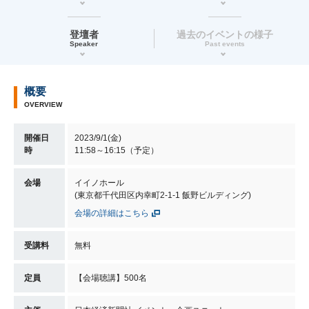
登壇者
過去のイベントの様子
Speaker
Past events
概要
OVERVIEW
開催日
2023/9/1(金)
時
11:58～16:15（予定）
会場
イイノホール
(東京都千代田区内幸町2-1-1 飯野ビルディング)
会場の詳細はこちら
受講料
無料
定員
【会場聴講】500名