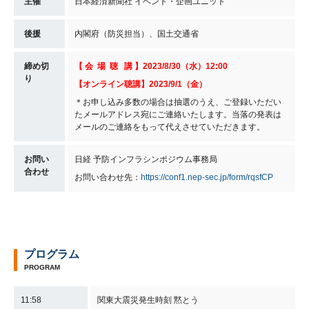
主催
日本経済新聞社 イベント・企画ユニット
後援
内閣府（防災担当）、国土交通省
締め切
【 会 場 聴 講 】2023/8/30（水）12:00
り
【オンライン聴講】2023/9/1（金）
＊お申し込み多数の場合は抽選のうえ、ご登録いただい
たメールアドレス宛にご連絡いたします。当落の発表は
メールのご連絡をもって代えさせていただきます。
お問い
日経 予防インフラシンポジウム事務局
合わせ
お問い合わせ先：
https://conf1.nep-sec.jp/form/rqsfCP
プログラム
PROGRAM
11:58
関東大震災発生時刻 黙とう