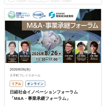
略で描く持続可能な未来へ～
医療・介護マネジメント
医療
人材
人材戦略
日経健康セミナー
病院経営
DX
診療報酬
参加無料
土日祝開催
2026/8/26(水)
大手町プレイスホール
リアル
オンライン
日経社会イノベーションフォーラム
「M&A・事業承継フォーラム」