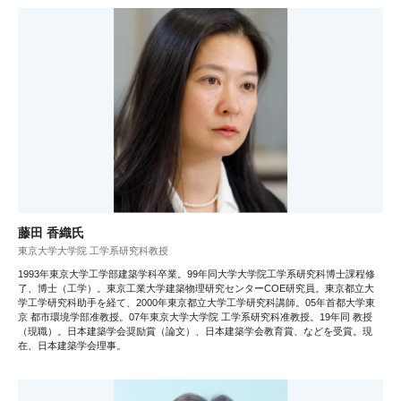
藤田 香織氏
東京大学大学院 工学系研究科教授
1993年東京大学工学部建築学科卒業。99年同大学大学院工学系研究科博士課程修
了、博士（工学）。東京工業大学建築物理研究センターCOE研究員。東京都立大
学工学研究科助手を経て、2000年東京都立大学工学研究科講師。05年首都大学東
京 都市環境学部准教授。07年東京大学大学院 工学系研究科准教授。19年同 教授
（現職）。日本建築学会奨励賞（論文）、日本建築学会教育賞、などを受賞。現
在、日本建築学会理事。