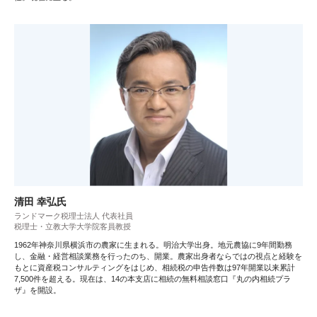
清田 幸弘氏
ランドマーク税理士法人 代表社員
税理士・立教大学大学院客員教授
1962年神奈川県横浜市の農家に生まれる。明治大学出身。地元農協に9年間勤務
し、金融・経営相談業務を行ったのち、開業。農家出身者ならではの視点と経験を
もとに資産税コンサルティングをはじめ、相続税の申告件数は97年開業以来累計
7,500件を超える。現在は、14の本支店に相続の無料相談窓口『丸の内相続プラ
ザ』を開設。