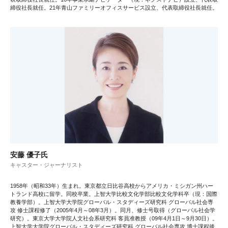
締役社長就任。21年青山ファミリーオフィスサービス設立、代表取締役社長就任。
安藤 優子氏
キャスター・ジャーナリスト
1958年（昭和33年）生まれ。東京都立日比谷高校からアメリカ・ミシガン州ハー
トランド高校に留学。同校卒業。上智大学比較文化学部比較文化学科卒（現：国際
教養学部）。上智大学大学院グローバル・スタディーズ研究科 グローバル社会専
攻 修士課程修了（2005年4月～08年3月）。同月、修士号取得（グローバル社会学
研究）。東京大学大学院人文社会系研究科 客員准教授（09年4月1日～9月30日）。
上智大学大学院グローバル・スタディーズ研究科 グローバル社会専攻 博士課程後