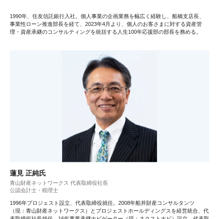
1990年、住友信託銀行入社。個人事業の企画業務を幅広く経験し、船橋支店長、
事業性ローン推進部長を経て、2023年4月より、個人のお客さまに対する資産管
理・資産承継のコンサルティングを統括する人生100年応援部の部長を務める。
蓮見 正純氏
青山財産ネットワークス 代表取締役社長
公認会計士・税理士
1996年プロジェスト設立、代表取締役就任。2008年船井財産コンサルタンツ
（現：青山財産ネットワークス）とプロジェストホールディングスを経営統合、代
表取締役社長就任。16年事業承継ナビゲーター（現：ネクストナビ）設立、代表取