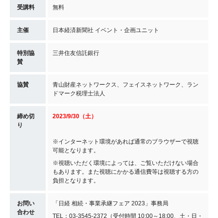
受講料
無料
主催
日本経済新聞社 イベント・企画ユニット
特別協
三井住友信託銀行
賛
協賛
青山財産ネットワークス、フェイスネットワーク、ラン
ドマーク税理士法人
締め切
2023/9/30（土）
り
※インターネット環境があれば通常のブラウザーで視聴
可能となります。
※視聴いただく環境によっては、ご覧いただけない場合
もあります。また視聴にかかる通信費等は視聴する方の
負担となります。
お問い
「日経 相続・事業承継フェア 2023」事務局
合わせ
TEL：03-3545-2372（受付時間 10:00～18:00、土・日・