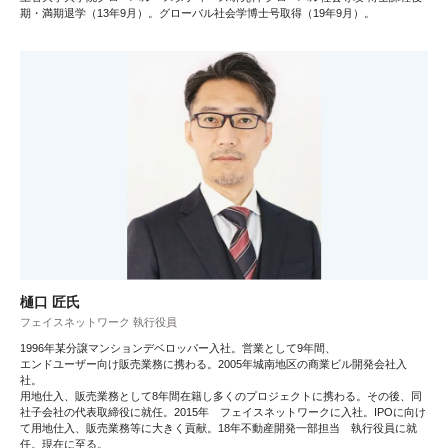
期・満期退学（13年9月）。グローバル社会学博士号取得（19年9月）。
樋口 匠氏
フェイスネットワーク 執行役員
1996年某分譲マンションデベロッパー入社。営業として9年間、
エンドユーザー向け販売業務に携わる。2005年城南地区の商業ビル開発会社入
社。
用地仕入、販売業務として8年間在籍し多くのプロジェクトに携わる。その後、同
社子会社の代表取締役に就任。2015年 フェイスネットワークに入社。IPOに向け
て用地仕入、販売業務等に大きく貢献。18年不動産開発一部担当 執行役員に就
任。現在に至る。