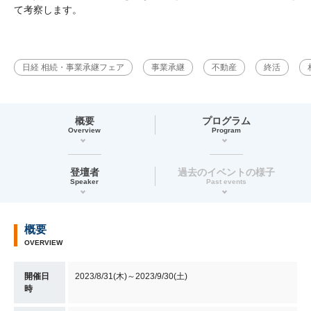
て考察します。
日経 相続・事業承継フェア
事業承継
不動産
終活
概要
プログラム
Overview
Program
登壇者
過去のイベントの様子
Speaker
Past events
概要
OVERVIEW
開催日
2023/8/31(木)～2023/9/30(土)
時