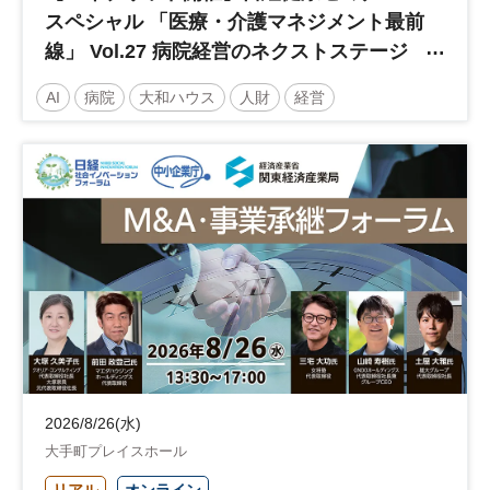
スペシャル 「医療・介護マネジメント最前
線」 Vol.27 病院経営のネクストステージ
～診療報酬改定のその先 AI・DX・人財戦
AI
病院
大和ハウス
人財
経営
略で描く持続可能な未来へ～
医療・介護マネジメント
医療
人材
人材戦略
日経健康セミナー
病院経営
DX
診療報酬
参加無料
土日祝開催
2026/8/26(水)
大手町プレイスホール