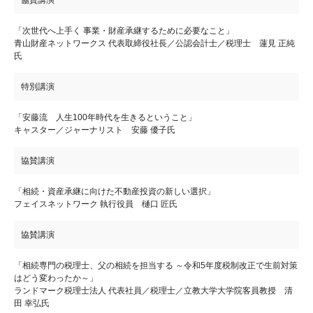
「次世代へ上手く 事業・財産承継するために必要なこと」
青山財産ネットワークス 代表取締役社長／公認会計士／税理士 蓮見 正純
氏
特別講演
「安藤流 人生100年時代を生きるということ」
キャスター／ジャーナリスト 安藤 優子氏
協賛講演
「相続・資産承継に向けた不動産投資の新しい選択」
フェイスネットワーク 執行役員 樋口 匠氏
協賛講演
「相続専門の税理士、父の相続を担当する ～令和5年度税制改正で生前対策
はどう変わったか～」
ランドマーク税理士法人 代表社員／税理士／立教大学大学院客員教授 清
田 幸弘氏