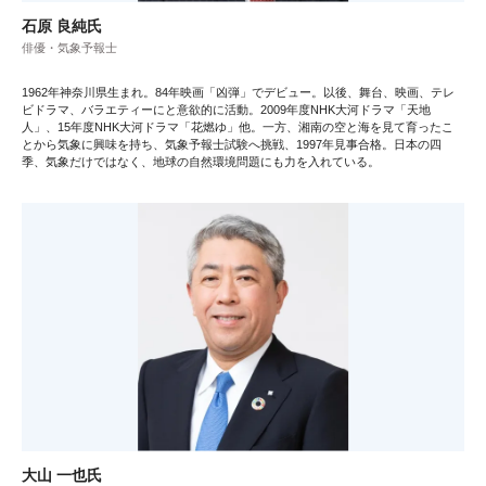
石原 良純氏
俳優・気象予報士
1962年神奈川県生まれ。84年映画「凶弾」でデビュー。以後、舞台、映画、テレ
ビドラマ、バラエティーにと意欲的に活動。2009年度NHK大河ドラマ「天地
人」、15年度NHK大河ドラマ「花燃ゆ」他。一方、湘南の空と海を見て育ったこ
とから気象に興味を持ち、気象予報士試験へ挑戦、1997年見事合格。日本の四
季、気象だけではなく、地球の自然環境問題にも力を入れている。
大山 一也氏