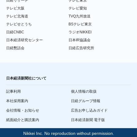
日経リサーチ
テレビ東京
テレビ大阪
テレビ愛知
テレビ北海道
TVQ九州放送
テレビせとうち
BSテレビ東京
日経CNBC
ラジオNIKKEI
日本経済研究センター
日本IR協議会
日経懇話会
日経広告研究所
日本経済新聞社について
記事利用
個人情報の取扱
本社採用案内
日経グループ情報
会社情報・お知らせ
広告お申し込みガイド
紙面紹介と購読案内
日本経済新聞 電子版
Nikkei Inc. No reproduction without permission.