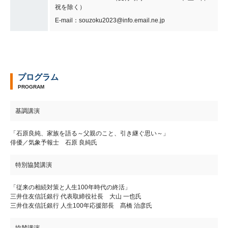
祝を除く）
E-mail：souzoku2023@info.email.ne.jp
プログラム
PROGRAM
基調講演
「石原良純、家族を語る～父親のこと、引き継ぐ思い～」
俳優／気象予報士 石原 良純氏
特別協賛講演
「従来の相続対策と人生100年時代の終活」
三井住友信託銀行 代表取締役社長 大山 一也氏
三井住友信託銀行 人生100年応援部長 髙橋 治彦氏
協賛講演