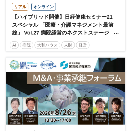
リアル
オンライン
【ハイブリッド開催】日経健康セミナー21
スペシャル 「医療・介護マネジメント最前
線」 Vol.27 病院経営のネクストステージ
～診療報酬改定のその先 AI・DX・人財戦
AI
病院
大和ハウス
人財
経営
略で描く持続可能な未来へ～
医療・介護マネジメント
医療
人材
人材戦略
日経健康セミナー
病院経営
DX
診療報酬
参加無料
土日祝開催