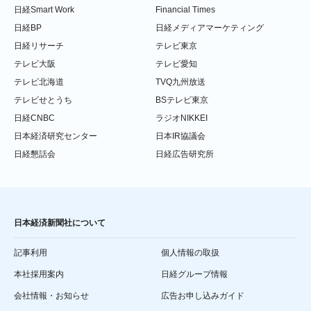
日経Smart Work
Financial Times
日経BP
日経メディアマーケティング
日経リサーチ
テレビ東京
テレビ大阪
テレビ愛知
テレビ北海道
TVQ九州放送
テレビせとうち
BSテレビ東京
日経CNBC
ラジオNIKKEI
日本経済研究センター
日本IR協議会
日経懇話会
日経広告研究所
日本経済新聞社について
記事利用
個人情報の取扱
本社採用案内
日経グループ情報
会社情報・お知らせ
広告お申し込みガイド