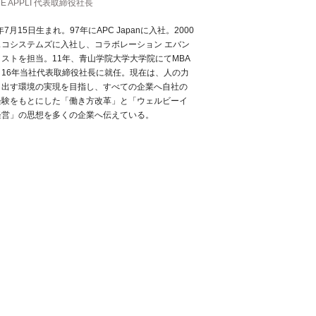
NE APPLI 代表取締役社長
6年7月15日生まれ。97年にAPC Japanに入社。2000
スコシステムズに入社し、コラボレーション エバン
ストを担当。11年、青山学院大学大学院にてMBA
。16年当社代表取締役社長に就任。現在は、人の力
き出す環境の実現を目指し、すべての企業へ自社の
経験をもとにした「働き方改革」と「ウェルビーイ
経営」の思想を多くの企業へ伝えている。