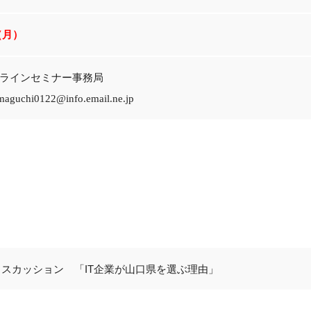
2（月）
ラインセミナー事務局
aguchi0122@info.email.ne.jp
スカッション 「IT企業が山口県を選ぶ理由」