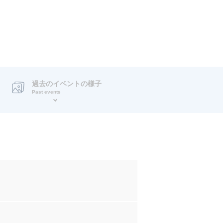
過去のイベントの様子
Past events