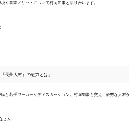
環境や事業メリットについて村岡知事と語り合います。
氏
「『長州人材』の魅力とは」
香氏と若手ワーカーがディスカッション。村岡知事も交え、優秀な人材
みなさん