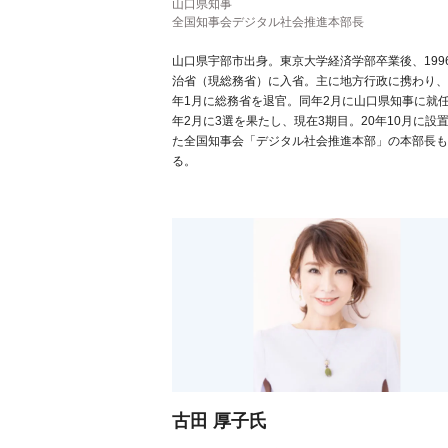
山口県知事
全国知事会デジタル社会推進本部長
山口県宇部市出身。東京大学経済学部卒業後、199
治省（現総務省）に入省。主に地方行政に携わり、2
年1月に総務省を退官。同年2月に山口県知事に就任
年2月に3選を果たし、現在3期目。20年10月に設
た全国知事会「デジタル社会推進本部」の本部長も
る。
古田 厚子氏