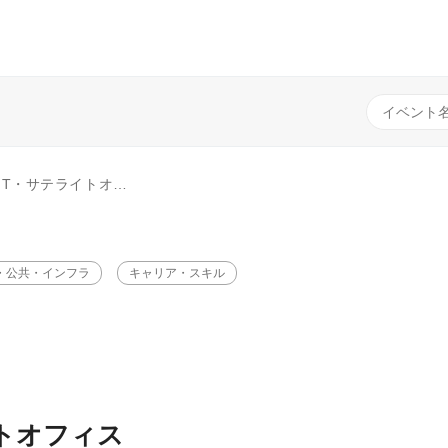
ス 企業誘致オンラインセミナー
・公共・インフラ
キャリア・スキル
トオフィス