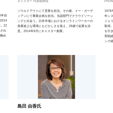
キャスター 代表取締役
PHO
ソウルドアウトにて営業を担当。その後、イー・ガーデ
197
6年自
ィアンにて事業企画を担当。当該部門でクラウドソーシ
年シ
014
ングと出会う。日本市場におけるオンラインワーカーの
ジェリ
。22
発展途上な環境にもどかしさを覚え、28歳で起業を決
取得
置され
意。2014年9月にキャスター創業。
を引
務め
実戦
ング
島田 由香氏