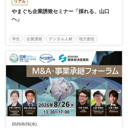
リアル
やまぐち企業誘致セミナー「採れる、山口
へ」
学生
企業誘致
デジタル人材
地方創生
企業立地
人材育成
経営者
交流会付き
地域活性化
自治体
2026/8/26(水)