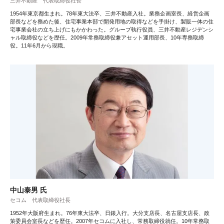
三井不動産 代表取締役社長
1954年東京都生まれ。78年東大法卒、三井不動産入社。業務企画室長、経営企画
部長などを務めた後、住宅事業本部で開発用地の取得などを手掛け、製販一体の住
宅事業会社の立ち上げにもかかわった。グループ執行役員、三井不動産レジデンシ
ャル取締役などを歴任。2009年常務取締役兼アセット運用部長、10年専務取締
役。11年6月から現職。
中山泰男 氏
セコム 代表取締役社長
1952年大阪府生まれ。76年東大法卒、日銀入行。大分支店長、名古屋支店長、政
策委員会室長などを歴任。2007年セコムに入社し、常務取締役就任。10年常務取