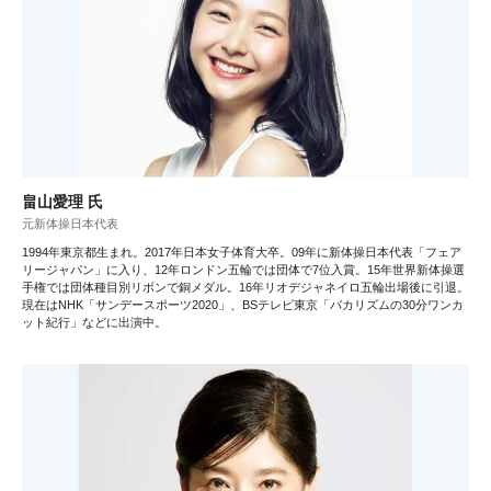
畠山愛理 氏
元新体操日本代表
1994年東京都生まれ。2017年日本女子体育大卒。09年に新体操日本代表「フェア
リージャパン」に入り、12年ロンドン五輪では団体で7位入賞。15年世界新体操選
手権では団体種目別リボンで銅メダル。16年リオデジャネイロ五輪出場後に引退。
現在はNHK「サンデースポーツ2020」、BSテレビ東京「バカリズムの30分ワンカ
ット紀行」などに出演中。