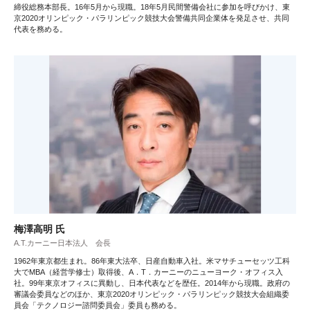
締役総務本部長。16年5月から現職。18年5月民間警備会社に参加を呼びかけ、東
京2020オリンピック・パラリンピック競技大会警備共同企業体を発足させ、共同
代表を務める。
梅澤高明 氏
A.T.カーニー日本法人 会長
1962年東京都生まれ。86年東大法卒、日産自動車入社。米マサチューセッツ工科
大でMBA（経営学修士）取得後、A．T．カーニーのニューヨーク・オフィス入
社。99年東京オフィスに異動し、日本代表などを歴任。2014年から現職。政府の
審議会委員などのほか、東京2020オリンピック・パラリンピック競技大会組織委
員会「テクノロジー諮問委員会」委員も務める。