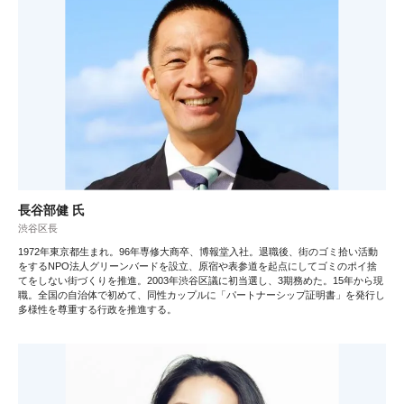
長谷部健 氏
渋谷区長
1972年東京都生まれ。96年専修大商卒、博報堂入社。退職後、街のゴミ拾い活動
をするNPO法人グリーンバードを設立、原宿や表参道を起点にしてゴミのポイ捨
てをしない街づくりを推進。2003年渋谷区議に初当選し、3期務めた。15年から現
職。全国の自治体で初めて、同性カップルに「パートナーシップ証明書」を発行し
多様性を尊重する行政を推進する。