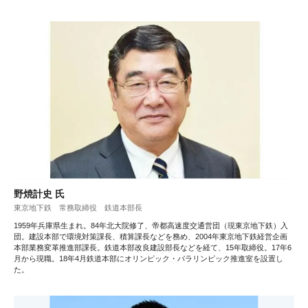
野焼計史 氏
東京地下鉄 常務取締役 鉄道本部長
1959年兵庫県生まれ。84年北大院修了、帝都高速度交通営団（現東京地下鉄）入
団。建設本部で環境対策課長、積算課長などを務め、2004年東京地下鉄経営企画
本部業務変革推進部課長。鉄道本部改良建設部長などを経て、15年取締役。17年6
月から現職。18年4月鉄道本部にオリンピック・パラリンピック推進室を設置し
た。