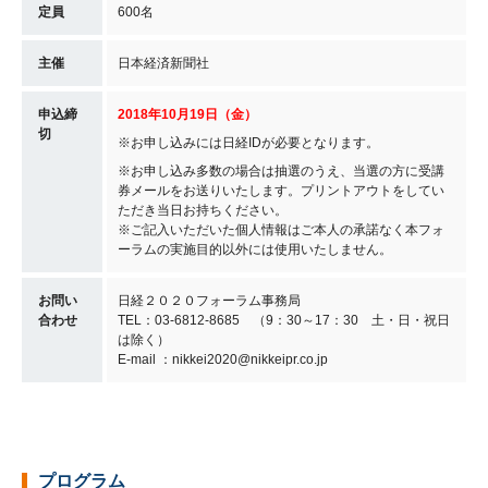
定員
600名
主催
日本経済新聞社
申込締
2018年10月19日（金）
切
※お申し込みには日経IDが必要となります。
※お申し込み多数の場合は抽選のうえ、当選の方に受講
券メールをお送りいたします。プリントアウトをしてい
ただき当日お持ちください。
※ご記入いただいた個人情報はご本人の承諾なく本フォ
ーラムの実施目的以外には使用いたしません。
お問い
日経２０２０フォーラム事務局
合わせ
TEL：03-6812-8685 （9：30～17：30 土・日・祝日
は除く）
E-mail ：nikkei2020@nikkeipr.co.jp
プログラム