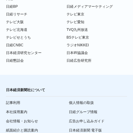
日経BP
日経メディアマーケティング
日経リサーチ
テレビ東京
テレビ大阪
テレビ愛知
テレビ北海道
TVQ九州放送
テレビせとうち
BSテレビ東京
日経CNBC
ラジオNIKKEI
日本経済研究センター
日本IR協議会
日経懇話会
日経広告研究所
日本経済新聞社について
記事利用
個人情報の取扱
本社採用案内
日経グループ情報
会社情報・お知らせ
広告お申し込みガイド
紙面紹介と購読案内
日本経済新聞 電子版