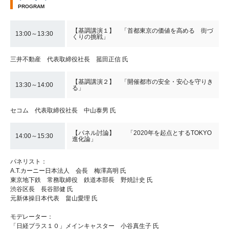
PROGRAM
【基調講演１】 「首都東京の価値を高める 街づ
13:00～13:30
くりの挑戦」
三井不動産 代表取締役社長 菰田正信 氏
【基調講演２】 「開催都市の安全・安心を守りき
13:30～14:00
る」
セコム 代表取締役社長 中山泰男 氏
【パネル討論】 「2020年を起点とするTOKYO
14:00～15:30
進化論」
パネリスト：
A.T.カーニー日本法人 会長 梅澤高明 氏
東京地下鉄 常務取締役 鉄道本部長 野焼計史 氏
渋谷区長 長谷部健 氏
元新体操日本代表 畠山愛理 氏
モデレーター：
「日経プラス１０」メインキャスター 小谷真生子 氏