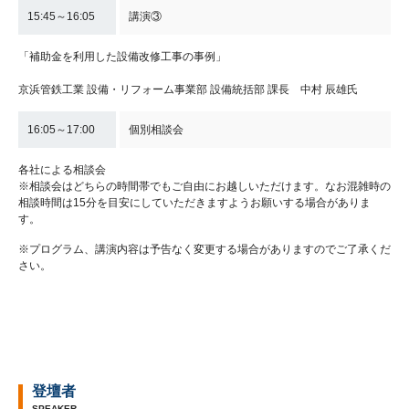
15:45～16:05
講演③
「補助金を利用した設備改修工事の事例」
京浜管鉄工業 設備・リフォーム事業部 設備統括部 課長 中村 辰雄氏
16:05～17:00
個別相談会
各社による相談会
※相談会はどちらの時間帯でもご自由にお越しいただけます。なお混雑時の
相談時間は15分を目安にしていただきますようお願いする場合がありま
す。
※プログラム、講演内容は予告なく変更する場合がありますのでご了承くだ
さい。
登壇者
SPEAKER