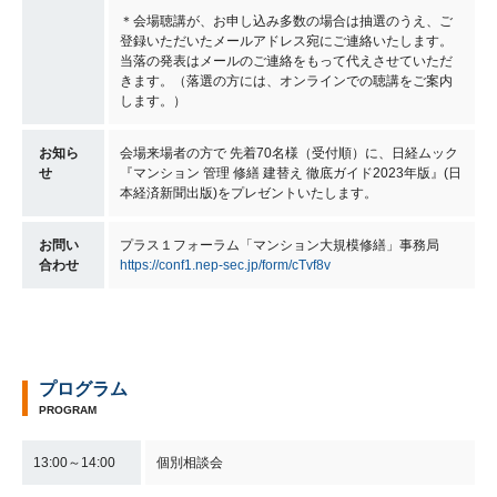
＊会場聴講が、お申し込み多数の場合は抽選のうえ、ご
登録いただいたメールアドレス宛にご連絡いたします。
当落の発表はメールのご連絡をもって代えさせていただ
きます。（落選の方には、オンラインでの聴講をご案内
します。）
お知ら
会場来場者の方で 先着70名様（受付順）に、日経ムック
せ
『マンション 管理 修繕 建替え 徹底ガイド2023年版』(日
本経済新聞出版)をプレゼントいたします。
お問い
プラス１フォーラム「マンション大規模修繕」事務局
合わせ
https://conf1.nep-sec.jp/form/cTvf8v
プログラム
PROGRAM
13:00～14:00
個別相談会