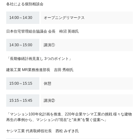
各社による個別相談会
14:00～14:30
オープニングリマークス
日本住宅管理組合協議会 会長 柿沼 英雄氏
14:30～15:00
講演①
「長期修繕計画見直し​ 3つのポイント」
建装工業 MR業務推進部長 吉田 秀樹氏
15:00～15:15
休憩
15:15～15:45
講演②
「マンション100年化計画を推進、220年企業ヤシマ工業の挑戦 様々な建物
再生の事例から、マンションの”現在”と”未来”を繋ぐ提案へ」
ヤシマ工業 代表取締役社長 西松 みずき氏