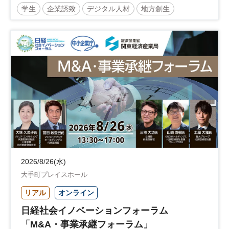
学生
企業誘致
デジタル人材
地方創生
企業立地
人材育成
経営者
交流会付き
地域活性化
自治体
2026/8/26(水)
大手町プレイスホール
リアル
オンライン
日経社会イノベーションフォーラム
「M&A・事業承継フォーラム」