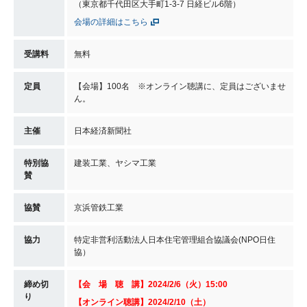
（東京都千代田区大手町1-3-7 日経ビル6階）
会場の詳細はこちら
受講料
無料
定員
【会場】100名 ※オンライン聴講に、定員はございませ
ん。
主催
日本経済新聞社
特別協
建装工業、ヤシマ工業
賛
協賛
京浜管鉄工業
協力
特定非営利活動法人日本住宅管理組合協議会(NPO日住
協）
締め切
【会 場 聴 講
】
2024/2/6（火）15:00
り
【オンライン聴講
】
2024/2/10（土）