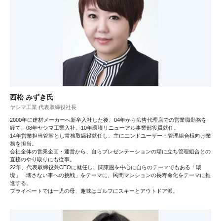
西松 みずき氏
ヤシマ工業 代表取締役社長
2000年に建材メーカーへ新卒入社した後、04年から広告代理店での営業職勤務を
経て、08年ヤシマ工業入社。10年環境リニューアル事業部役員就任。
14年営業担当管掌とし常務取締役就任し、主にエンドユーザー・管理組合様向け業
務を担当。
会社全体の営業企画・運営から、自らプレゼンテーションの場に立ち管理組合との
直接のやり取りにも従事。
22年、代表取締役兼CEOに就任し、関東圏を中心に自らのテーマでもある「環
境」「壊さない事への挑戦」をテーマに、民間マンションの長寿命化をテーマに推
進する。
プライベートでは一児の母、趣味はゴルフにスキーとアウトドア派。