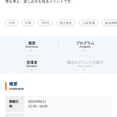
博を考え、楽しみ方を知るイベントです。
九州
万博
Z世代
地方創生
人材育成
参加無
概要
プログラム
Overview
Program
登壇者
過去のイベントの様子
Speaker
Past events
概要
OVERVIEW
開催日
2024/3/9(土)
時
12:30～18:00