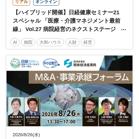
リアル
オンライン
【ハイブリッド開催】日経健康セミナー21
スペシャル 「医療・介護マネジメント最前
線」 Vol.27 病院経営のネクストステージ
～診療報酬改定のその先 AI・DX・人財戦
AI
病院
大和ハウス
人財
経営
略で描く持続可能な未来へ～
医療・介護マネジメント
医療
人材
人材戦略
日経健康セミナー
病院経営
DX
診療報酬
参加無料
土日祝開催
2026/8/26(水)