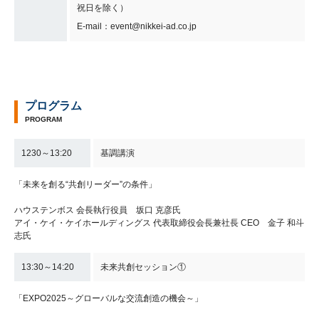
祝日を除く）
E-mail：event@nikkei-ad.co.jp
プログラム
PROGRAM
1230～13:20
基調講演
「未来を創る“共創リーダー”の条件」
ハウステンボス 会長執行役員 坂口 克彦氏
アイ・ケイ・ケイホールディングス 代表取締役会長兼社長 CEO 金子 和斗
志氏
13:30～14:20
未来共創セッション①
「EXPO2025～グローバルな交流創造の機会～」