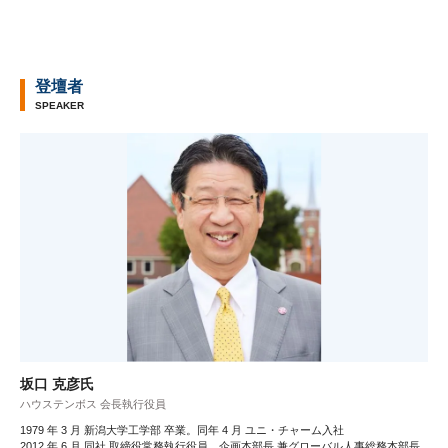
登壇者
SPEAKER
坂口 克彦氏
ハウステンボス 会長執行役員
1979 年 3 月 新潟大学工学部 卒業。同年 4 月 ユニ・チャーム入社
2012 年 6 月 同社 取締役常務執行役員、企画本部長 兼グローバル人事総務本部長