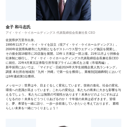
金子 和斗志氏
アイ・ケイ・ケイホールディングス 代表取締役会長兼社長 CEO
佐賀県伊万里市出身。
1995年11月アイ・ケイ・ケイを設立（現アイ・ケイ・ケイホールディングス）。
2000年佐賀県鳥栖市に九州初となるゲストハウス型ウエディング施設を開業し、
その後全国18都市に20店舗を展開。13年１月東証一部上場。21年11月より持株会
社体制に移行し、アイ・ケイ・ケイホールディングス代表取締役会長兼社長CEO
に就任。22年4月東京証券取引所市場プライムに株式を上場（市場再編）。
新卒採用においては、「マイナビ・日経2024卒大学生就職企業人気ランキング」
調査 本社所在地域別「九州・沖縄」で第一位を獲得し、業種別[冠婚葬祭] において
は6年連続第1位獲得。
メッセージ：世界は今、目まぐるしく変化しています。技術の進化、社会の変化、
環境への意識が高まっています。これらの変化は、私たちの将来に大きな影響を与
えるでしょう。 私たちには無限の可能性があります！未来がどのようにすればよ
くなるのか！未来をどうつくりあげるのか！ 十年後の未来は必ずきます。皆様
と、夢、希望を一緒に語り、一歩一歩前進していきたいと考えております。 素晴
らしい未来を一緒につくりましょう！