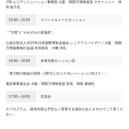
JTB エリアソリューション事業部 大阪・関西万博推進室 マネージャー 仲
井 牧子氏
15:00～15:50
スペシャルトークセッション
「“万博”と“それぞれの居場所”」
公益社団法人2025年日本国際博覧会協会 シニアアドバイザー／大阪・関西
万博催事検討会議 共同座長 大﨑 洋氏
16:00～16:50
未来共創セッション②
「電力館の取組の現状～Z世代とのコラボレーションに向けて～」
電気事業連合会 大阪・関西万博推進室 室長 岡田 康伸氏
17:00～18:00
交流会
※プログラム、講演内容は予告なく変更する場合がありますのでご了承くだ
さい。