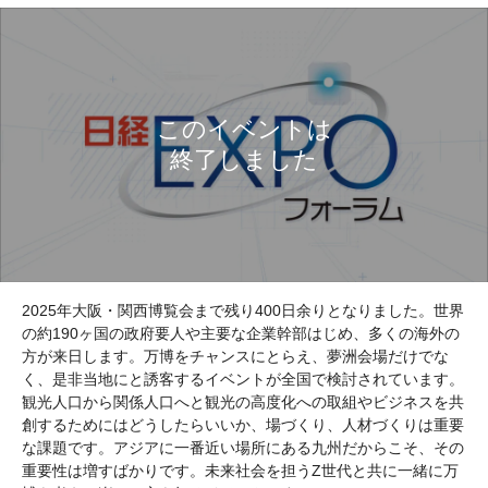
2025年大阪・関西博覧会まで残り400日余りとなりました。世界
の約190ヶ国の政府要人や主要な企業幹部はじめ、多くの海外の
方が来日します。万博をチャンスにとらえ、夢洲会場だけでな
く、是非当地にと誘客するイベントが全国で検討されています。
観光人口から関係人口へと観光の高度化への取組やビジネスを共
創するためにはどうしたらいいか、場づくり、人材づくりは重要
な課題です。アジアに一番近い場所にある九州だからこそ、その
重要性は増すばかりです。未来社会を担うZ世代と共に一緒に万