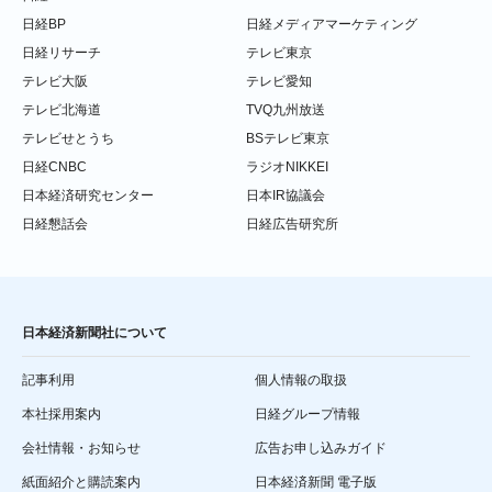
日経BP
日経メディアマーケティング
日経リサーチ
テレビ東京
テレビ大阪
テレビ愛知
テレビ北海道
TVQ九州放送
テレビせとうち
BSテレビ東京
日経CNBC
ラジオNIKKEI
日本経済研究センター
日本IR協議会
日経懇話会
日経広告研究所
日本経済新聞社について
記事利用
個人情報の取扱
本社採用案内
日経グループ情報
会社情報・お知らせ
広告お申し込みガイド
紙面紹介と購読案内
日本経済新聞 電子版