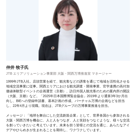
仲井 牧子氏
JTB エリアソリューション事業部 大阪・関西万博推進室 マネージャー
1999年JTB入社。店頭営業を経て、観光客などの誘客を通じて地域を活性化させる
地域交流事業に従事。関西エリアにおける観光調査・開発事業、官学連携の高付加
価値体験型イベントの企画運営（京都）、訪日外国人観光客のための案内所の開設
（大阪、京都）など。「2025年日本国際博覧会協会」2019年より通算3年3か月出
向し、BIEへの登録申請書、基本計画の作成、バーチャル万博の企画などを担当
し、22年4月より現職。現在は、JTBグループの万博事業推進を担当。
メッセージ：「地球を舞台にした交流創造企業」として、世界各国から参加される
大阪・関西万博を機会に、人と人をつなぎ、人と笑顔をつなぐような、様々な交流
を創っていきたいと考えています。未来を担う皆様との交流を通じ、あらたなアイ
デアやひらめきが生まれることを期待し、ワクワクしています。