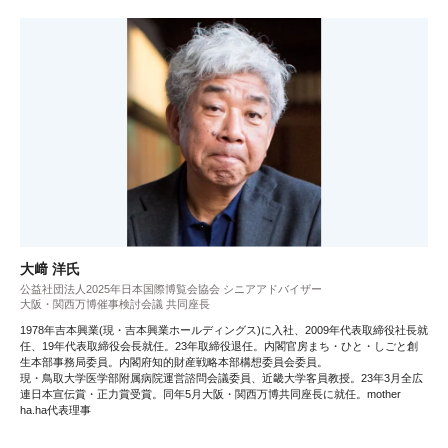
大﨑 洋氏
公益社団法人2025年日本国際博覧会協会 シニアアドバイザー
大阪・関西万博催事検討会議 共同座長
1978年吉本興業(現・吉本興業ホールディングス)に入社、2009年代表取締役社長就
任、19年代表取締役会長就任。23年取締役退任。内閣官房まち・ひと・しごと創
生本部事務局委員。内閣府知的財産戦略本部構想委員会委員。
現・鳥取大学医学部附属病院運営諮問会議委員、近畿大学客員教授。23年3月全広
連日本宣伝賞・正力賞受賞。同年5月大阪・関西万博共同座長に就任。mother
ha.ha代表理事