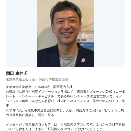
岡田 康伸氏
電気事業連合会 大阪・関西万博推進室 室長
京都大学法学部卒。1993年4月 関西電力入社
前職場では経営企画室イノベーションラボにて、関西電力グループのCVC（コーポ
レート・ベンチャー・キャピタル）であるK4ベンチャーズの運営に加えて、イノ
ベーション創出に向けた人材育成、社内ビジネスコンテスト等の仕組みづくりに従
事
2021年7月から電気事業連合会に出向し、大阪・関西万博におけるパビリオン出展
の企画業務に従事し、現在に至る
メッセージ：電力館のコンセプトは「可能性のタマゴ」です。これからの日本を担
っていく皆さんは、まさに「可能性のタマゴ」ではないでしょうか。