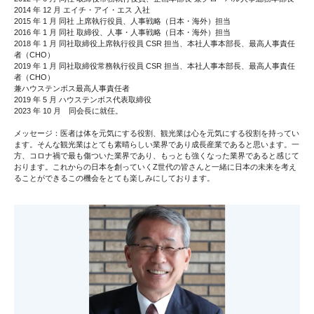
2014 年 12 月 エイチ・アイ・エス 入社
2015 年 1 月 同社 上席執行役員、人事戦略（日本・海外）担当
2016 年 1 月 同社 取締役、人事・人事戦略（日本・海外）担当
2018 年 1 月 同社取締役上席執行役員 CSR 担当、本社人事本部長、最高人事責任
者（CHO）
2019 年 1 月 同社取締役常務執行役員 CSR 担当、本社人事本部長、最高人事責任
者（CHO）
兼ハウステンボス最高人事責任者
2019 年 5 月 ハウステンボス代表取締役
2023 年 10 月 同会長に就任。
メッセージ：医者は体を元気にする役割、観光業は心を元気にする役割を持ってい
ます。そんな観光業はとても素晴らしい業界であり成長産業であると思います。一
方、コロナ禍で最も傷ついた業界であり、もっとも強くなった業界であると感じて
おります。これからの日本を創っていくZ世代の皆さんと一緒に日本の未来を考え
ることができるこの機会をとても楽しみにしております。