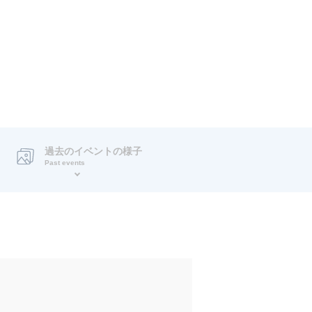
過去のイベントの様子
Past events