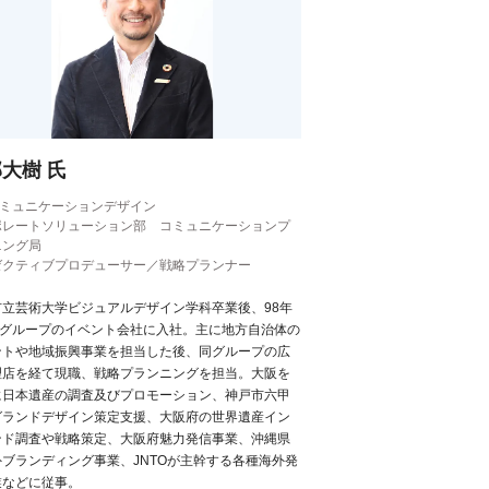
大樹 氏
コミュニケーションデザイン
ポレートソリューション部 コミュニケーションプ
ニング局
ゼクティブプロデューサー／戦略プランナー
市立芸術大学ビジュアルデザイン学科卒業後、98年
TBグループのイベント会社に入社。主に地方自治体の
ントや地域振興事業を担当した後、同グループの広
理店を経て現職、戦略プランニングを担当。大阪を
に日本遺産の調査及びプロモーション、神戸市六甲
グランドデザイン策定支援、大阪府の世界遺産イン
ンド調査や戦略策定、大阪府魅力発信事業、沖縄県
外ブランディング事業、JNTOが主幹する各種海外発
業などに従事。