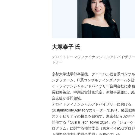
大塚泰子 氏
デロイトトーマツファイナンシャルアドバイザリー
トナー
京都大学法学部卒業後、グローバル総合系コンサル
ングファーム、IT系コンサルティングファームを経
イトフィナンシャルアドバイザリー合同会社に参画
長戦略策定、中期経営計画策定、新規事業創出、経
合支援が専門領域。
デロイトフィナンシャルアドバイザリーにおける
Sustainability Advisoryのリーダーであり、経営
ステナビリティの接合を目指す。東京都が2024年
開催する「SusHi Tech Tokyo 2024」の「ショー
ログラム」に関する検討委員（東京ベイeSGプロ
ト国際発信実行委員会委員）も務めている。