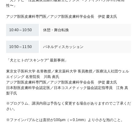
性〜」
アジア獣医皮膚科専門医／アジア獣医皮膚科学会会長 伊從 慶太氏
10:40～10:50
休憩・舞台転換
10:50～11:50
パネルディスカッション
「犬とヒトの“スキンケア” 最新事例」
東京女子医科大学 名誉教授／東京薬科大学 客員教授／医療法人社団ウェル
エイジング 名誉院長 川島 眞氏
アジア獣医皮膚科専門医／アジア獣医皮膚科学会会長 伊從 慶太氏
日本獣医皮膚科学会認定医／日本コスメティック協会認定指導員 江角 真
梨子氏
※プログラム、講演内容は予告なく変更する場合がありますのでご了承くだ
さい。
※ファインバブルとは直径が100μm（＝0.1mm）より小さな泡のこと。