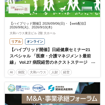
【ハイブリッド開催】2026/09/06(日)・【web配信】
2026/9/8(火)、2026/9/10(木)
大和ハウス東京ビル 2階 大ホール
リアル
オンライン
【ハイブリッド開催】日経健康セミナー21
スペシャル 「医療・介護マネジメント最前
線」 Vol.27 病院経営のネクストステージ
～診療報酬改定のその先 AI・DX・人財戦
AI
病院
大和ハウス
人財
経営
略で描く持続可能な未来へ～
医療・介護マネジメント
医療
人材
人材戦略
日経健康セミナー
病院経営
DX
診療報酬
参加無料
土日祝開催