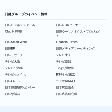
日経グループのイベント情報
日経ビジネススクール
日経4946セミナー
Club NIKKEI
日経ウーマノミクス・プロジェク
ト
日経Smart Work
Financial Times
日経BP
日経メディアマーケティング
日経リサーチ
テレビ東京
テレビ大阪
テレビ愛知
テレビ北海道
TVQ九州放送
テレビせとうち
BSテレビ東京
日経CNBC
ラジオNIKKEI
日本経済研究センター
日本IR協議会
日経懇話会
日経広告研究所