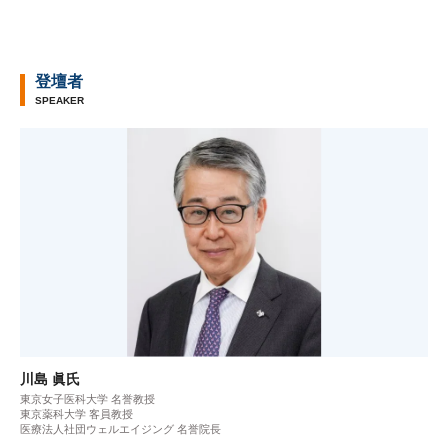
登壇者
SPEAKER
川島 眞氏
東京女子医科大学 名誉教授
東京薬科大学 客員教授
医療法人社団ウェルエイジング 名誉院長