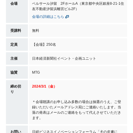
会場
ベルサール汐留 2FホールA（東京都中央区銀座8-21-1住
友不動産汐留浜離宮ビル2F）
会場の詳細はこちら
受講料
無料
定員
【会場】250名
主催
日本経済新聞社イベント・企画ユニット
協賛
MTG
締め切
2024/3/1（金）
り
＊会場聴講のお申し込み多数の場合は抽選のうえ、ご登
録いただいたメールアドレス宛にご連絡いたします。当
落の発表はメールのご連絡をもって代えさせていただき
ます。
お問い
日経ビジネスイノベーションフォーラム「犬の皮膚に