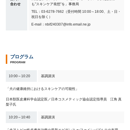
合わせ
も”スキンケア発想”を」事務局
TEL：03-6278-7662（受付時間 10:00～18:00、土・日・
祝日を除く）
E-mail：nbif240307@info.email.ne.jp
プログラム
PROGRAM
10:00～10:20
基調講演
「犬の健康維持におけるスキンケアの可能性」
日本獣医皮膚科学会認定医／日本コスメティック協会認定指導員 江角 真
梨子氏
10:20～10:40
基調講演
「犬アトピー性皮膚炎治療の最新エビデンス 〜ファインバブル※の有用