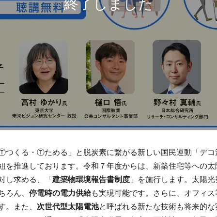
・Ⓣつくる・Ⓣためる」と脱炭素に繋がる新しい国民運動「デ
組を推進しております。令和７年度からは、新築住宅等への太
対し求める、「
建築物環境報告書制度
」を施行します。太陽光
ちろん、
停電時の電力供給
も実現可能です。さらに、オフィス
す。また、
次世代型太陽電池
と呼ばれる新たな技術も将来的な