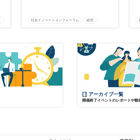
生
社会イノベーションフォーラム
経営
き
M&amp;A
事業承継
中堅中小企業
日経社会イノベーションフォーラム
参加無料
アーカイブ一覧
開催終了イベントのレポートや動