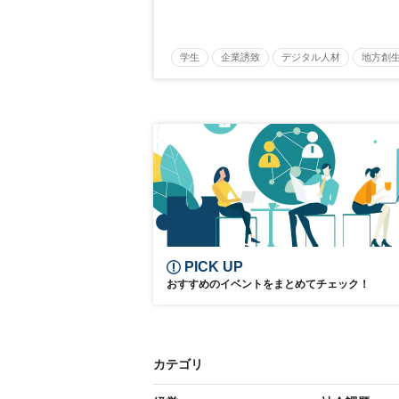
学生
企業誘致
デジタル人材
地方創
企業立地
人材育成
経営者
交流会付
地域活性化
自治体
PICK UP
おすすめのイベントをまとめてチェック！
カテゴリ