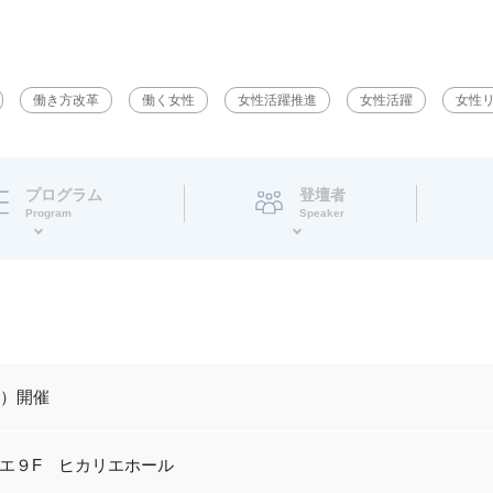
働き方改革
働く女性
女性活躍推進
女性活躍
女性
プログラム
登壇者
Program
Speaker
土）開催
エ９F ヒカリエホール