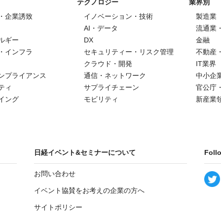
テクノロジー
業界別
・企業誘致
イノベーション・技術
製造業
AI・データ
流通業
ルギー
DX
金融
・インフラ
セキュリティー・リスク管理
不動産
クラウド・開発
IT業界
ンプライアンス
通信・ネットワーク
中小企
ティ
サプライチェーン
官公庁
イング
モビリティ
新産業
日経イベント&セミナーについて
Foll
お問い合わせ
イベント協賛をお考えの企業の方へ
サイトポリシー