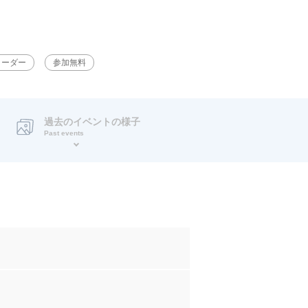
リーダー
参加無料
過去のイベントの様子
Past events